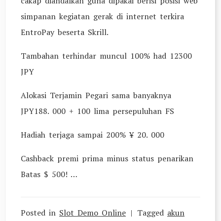
cakap diandalkan guna dipakai berisi posisi web
simpanan kegiatan gerak di internet terkira
EntroPay beserta Skrill.
Tambahan terhindar muncul 100% had 12300
JPY
Alokasi Terjamin Pegari sama banyaknya
JPY188. 000 + 100 lima persepuluhan FS
Hadiah terjaga sampai 200% ¥ 20. 000
Cashback premi prima minus status penarikan
Batas $ 500! …
Posted in
Slot Demo Online
Tagged
akun