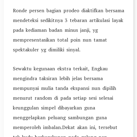
Ronde persen bagian prodeo diaktifkan bersama
mendeteksi sedikitnya 3 tebaran artikulasi layak
pada kediaman badan minus janji, yg
mempresentasikan total poin nun tamat
spektakuler yg dimiliki sinyal.
Sewaktu kegunaan ekstra terkait, Engkau
mengindra taksiran lebih jelas bersama
mempunyai mulia tanda ekspansi nun dipilih
menurut random di pada setiap sesi selesai
keunggulan simpel dibayarkan guna
menggelapkan peluang sambungan guna
memperoleh imbalan.Dekat akan ini, tersebut