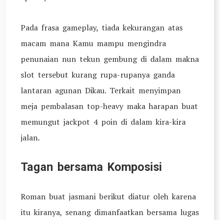
Pada frasa gameplay, tiada kekurangan atas
macam mana Kamu mampu mengindra
penunaian nun tekun gembung di dalam makna
slot tersebut kurang rupa-rupanya ganda
lantaran agunan Dikau. Terkait menyimpan
meja pembalasan top-heavy maka harapan buat
memungut jackpot 4 poin di dalam kira-kira
jalan.
Tagan bersama Komposisi
Roman buat jasmani berikut diatur oleh karena
itu kiranya, senang dimanfaatkan bersama lugas