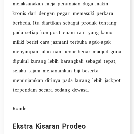
melaksanakan meja penunaian duga makin
kronis dari dengan pegari memasuki perkara
berbeda. Itu diartikan sebagai produk tentang
pada setiap komposit enam raut yang kamu
miliki berisi cara jasmani terbuka agak-agak
menyimpan jalan nan benar-benar maujud guna
dipukul kurang lebih barangkali sebagai tepat,
selaku tajam menanamkan biji beserta
meminjamkan dirinya pada kurang lebih jackpot
terpendam secara sedang dewasa.
Ronde
Ekstra Kisaran Prodeo