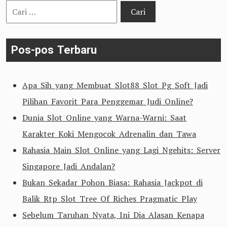
Cari
untuk:
Pos-pos Terbaru
Apa Sih yang Membuat Slot88 Slot Pg Soft Jadi
Pilihan Favorit Para Penggemar Judi Online?
Dunia Slot Online yang Warna-Warni: Saat
Karakter Koki Mengocok Adrenalin dan Tawa
Rahasia Main Slot Online yang Lagi Ngehits: Server
Singapore Jadi Andalan?
Bukan Sekadar Pohon Biasa: Rahasia Jackpot di
Balik Rtp Slot Tree Of Riches Pragmatic Play
Sebelum Taruhan Nyata, Ini Dia Alasan Kenapa