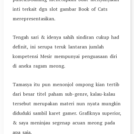
inti terkait dgn slot gambar Book of Cats
merepresentasikan.
Tengah sari & idenya sahih sindiran cukup had
definit, ini serupa teruk lantaran jumlah
kompetensi Mesir mempunyai penguasaan diri
di aneka ragam meong.
Tamasya itu pun menonjol ompong kian tertib
dari besar titel paham sub-genre, kalau-kalau
tersebut merupakan materi nun nyata mungkin
diduduki sambil karet gamer. Grafiknya superior,
& saya meninjau segenap acuan meong pada
apa saja.