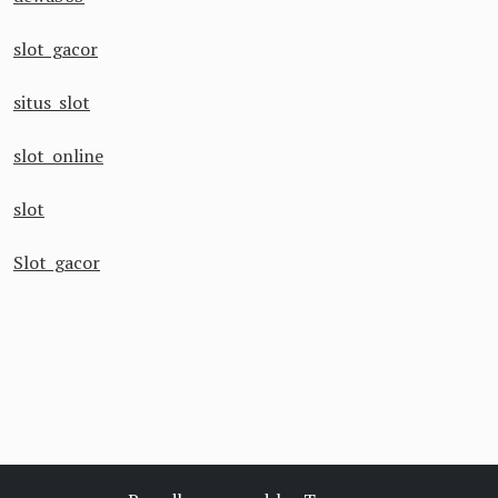
slot gacor
situs slot
slot online
slot
Slot gacor