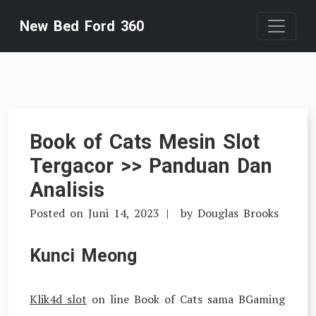
Skip
New Bed Ford 360
to
content
Book of Cats Mesin Slot
Tergacor >> Panduan Dan
Analisis
Posted on
Juni 14, 2023
by
Douglas Brooks
Kunci Meong
Klik4d slot
on line Book of Cats sama BGaming