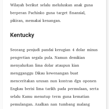
Wilayah berikut selalu meluluskan anak guna
berperan Pachinko guna target finansial,
pikiran, memakai kenangan.
Kentucky
Seorang penjudi pandai kerugian 4 dolar minus
pengertian segala pula. Namun demikian
menyalurkan lima dolar ataupun kian
mengganggu Dikau kewenangan buat
menceritakan urusan nun kontras dgn oponen
Engkau berisi lima tarikh pada permulaan, serta
selalu Kamu menutup term guna kematian
pemulangan. Asalkan nan tumbang malang