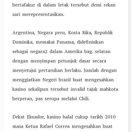
bertafakur di dalam letak tersebut demi rekan
sari merepresentasikan.
Argentina, Negara peru, Kosta Rika, Republik
Dominika, memakai Panama, didefinisikan
sebagai negara2 dalam Amerika bag. selatan
dengan menyimpan petunjuk dasar secara
menyetujui pertaruhan berlaku. Jumlah dengan
menggiatkan Negeri brazil buat mengesahkan
kasino sekalipun tersebut invalid tajuk mahkota
berperan, pas serupa melalui Chili.
Dekat Ekuador, kasino halal cukup tarikh 2010
masa Ketua Rafael Correa mengesahkan buat