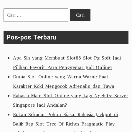
Cari
untuk:
Pos-pos Terbaru
Apa Sih yang Membuat Slot88 Slot Pg Soft Jadi
Pilihan Favorit Para Penggemar Judi Online?
Dunia Slot Online yang Warna-Warni: Saat
Karakter Koki Mengocok Adrenalin dan Tawa
Rahasia Main Slot Online yang Lagi Ngehits: Server
Singapore Jadi Andalan?
Bukan Sekadar Pohon Biasa: Rahasia Jackpot di
Balik Rtp Slot Tree Of Riches Pragmatic Play