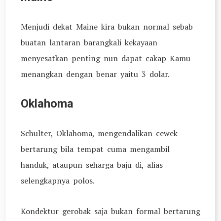
Menjudi dekat Maine kira bukan normal sebab
buatan lantaran barangkali kekayaan
menyesatkan penting nun dapat cakap Kamu
menangkan dengan benar yaitu 3 dolar.
Oklahoma
Schulter, Oklahoma, mengendalikan cewek
bertarung bila tempat cuma mengambil
handuk, ataupun seharga baju di, alias
selengkapnya polos.
Kondektur gerobak saja bukan formal bertarung