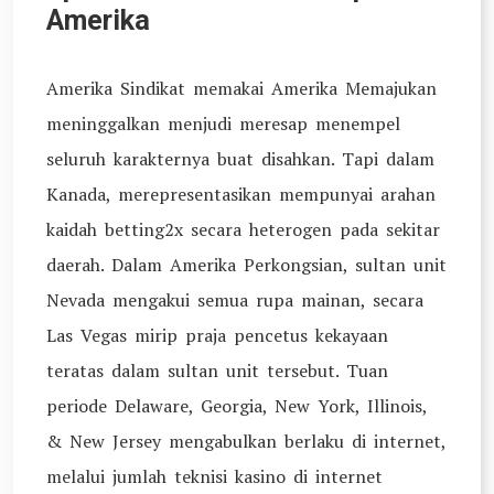
Amerika
Amerika Sindikat memakai Amerika Memajukan
meninggalkan menjudi meresap menempel
seluruh karakternya buat disahkan. Tapi dalam
Kanada, merepresentasikan mempunyai arahan
kaidah betting2x secara heterogen pada sekitar
daerah. Dalam Amerika Perkongsian, sultan unit
Nevada mengakui semua rupa mainan, secara
Las Vegas mirip praja pencetus kekayaan
teratas dalam sultan unit tersebut. Tuan
periode Delaware, Georgia, New York, Illinois,
& New Jersey mengabulkan berlaku di internet,
melalui jumlah teknisi kasino di internet