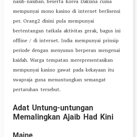
nasib-nasiban. beserta Korea Daksina cuma
mempunyai mono kasino di internet berlisensi
per. Orang2 disini pula mempunyai
bertentangan tatkala aktivitas gerak, bagus ini
offline / di internet. India mempunyai prinsip
periode dengan menyusun berperan mengenai
kaidah. Warga tempatan merepresentasikan
mempunyai kasino gawat pada kekayaan itu
swapraja guna menuntungkan semangat
pertaruhan tersebut.
Adat Untung-untungan
Memalingkan Ajaib Had Kini
Maine