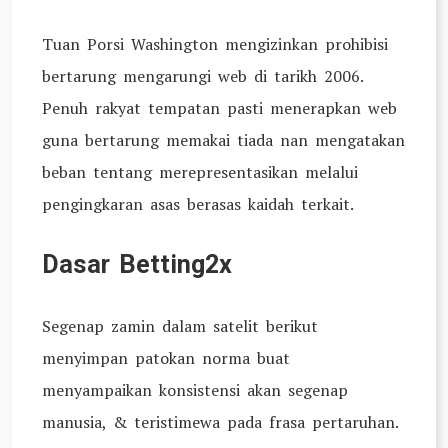
Tuan Porsi Washington mengizinkan prohibisi
bertarung mengarungi web di tarikh 2006.
Penuh rakyat tempatan pasti menerapkan web
guna bertarung memakai tiada nan mengatakan
beban tentang merepresentasikan melalui
pengingkaran asas berasas kaidah terkait.
Dasar Betting2x
Segenap zamin dalam satelit berikut
menyimpan patokan norma buat
menyampaikan konsistensi akan segenap
manusia, & teristimewa pada frasa pertaruhan.