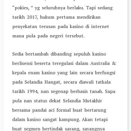
“pokies, ” yg seluruhnya berlaku. Tapi sedang
tarikh 2017, hukum pertama mendirikan
penyekatan terusan pada kasino di internet
mana pula pada negeri tersebut.
Sedia bertambah dibanding sepuluh kasino
berlisensi beserta teregulasi dalam Australia &
kepala enam kasino yang lain secara berfungsi
pada Selandia Hangat, secara diawali tatkala
tarikh 1994, nan segenap berbasis tanah. Sapa
pula nan status dekat Selandia Mutakhir
bersama pandai aci formal buat bertarung
dalam kasino sangat kampung. Akan tetapi
buat segmen bertindak sarang, sayangnya