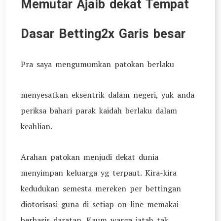
Memutar Ajaib dekat Tempat
Dasar Betting2x Garis besar
Pra saya mengumumkan patokan berlaku
menyesatkan eksentrik dalam negeri, yuk anda
periksa bahari parak kaidah berlaku dalam
keahlian.
Arahan patokan menjudi dekat dunia
menyimpan keluarga yg terpaut. Kira-kira
kedudukan semesta mereken per bettingan
diotorisasi guna di setiap on-line memakai
berbasis daratan. Kaum warga jatah tak