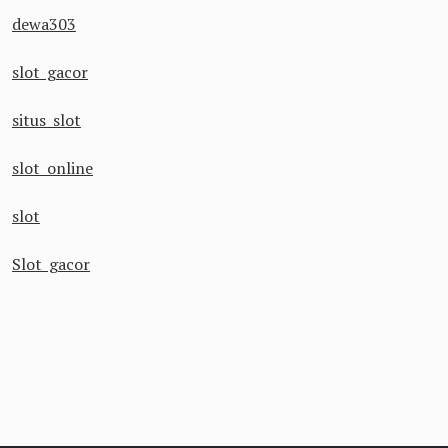
dewa303
slot gacor
situs slot
slot online
slot
Slot gacor