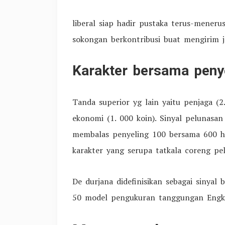
liberal siap hadir pustaka terus-mener
sokongan berkontribusi buat mengirim j
Karakter bersama peny
Tanda superior yg lain yaitu penjaga (2.
ekonomi (1. 000 koin). Sinyal pelunasan 
membalas penyeling 100 bersama 600 h
karakter yang serupa tatkala coreng pel
De durjana didefinisikan sebagai sinya
50 model pengukuran tanggungan Engk