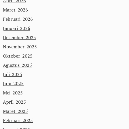
April 2026
Maret 2026
Februari 2026
Januari 2026
Desember 2025
November 2025
Oktober 2025
Agustus 2025
Juli 2025
Juni 2025
Mei 2025
April 2025
Maret 2025
Februari 2025