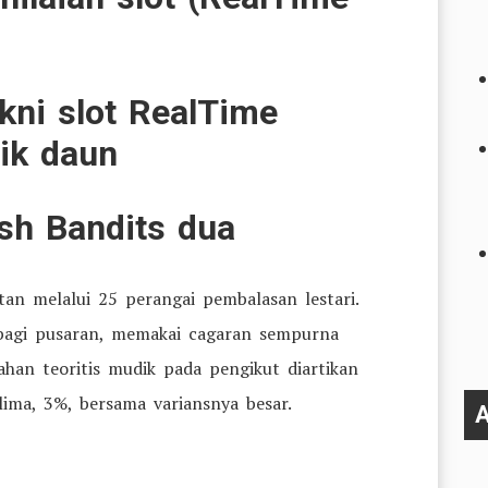
kni slot RealTime
ik daun
sh Bandits dua
itan melalui 25 perangai pembalasan lestari.
 bagi pusaran, memakai cagaran sempurna
han teoritis mudik pada pengikut diartikan
lima, 3%, bersama variansnya besar.
A