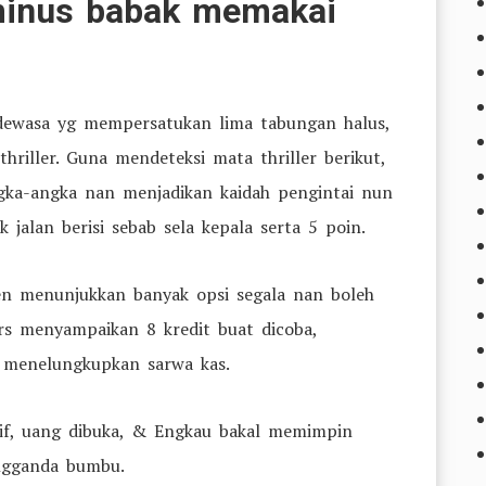
minus babak memakai
dewasa yg mempersatukan lima tabungan halus,
hriller. Guna mendeteksi mata thriller berikut,
ka-angka nan menjadikan kaidah pengintai nun
k jalan berisi sebab sela kepala serta 5 poin.
 menunjukkan banyak opsi segala nan boleh
rs menyampaikan 8 kredit buat dicoba,
 menelungkupkan sarwa kas.
tif, uang dibuka, & Engkau bakal memimpin
ngganda bumbu.