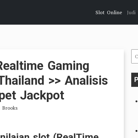
Slot Online
Judi
Car
Realtime Gaming
un
Thailand >> Analisis
P
pet Jackpot
 Brooks
nilaian slot (RealTime