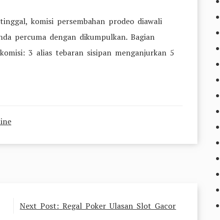
tinggal, komisi persembahan prodeo diawali
nda percuma dengan dikumpulkan. Bagian
omisi: 3 alias tebaran sisipan menganjurkan 5
line
Next Post:
Regal Poker Ulasan Slot Gacor