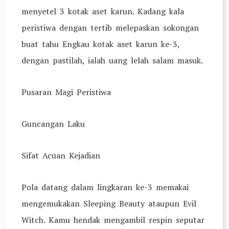
menyetel 3 kotak aset karun. Kadang kala
peristiwa dengan tertib melepaskan sokongan
buat tahu Engkau kotak aset karun ke-3,
dengan pastilah, ialah uang lelah salam masuk.
Pusaran Magi Peristiwa
Guncangan Laku
Sifat Acuan Kejadian
Pola datang dalam lingkaran ke-3 memakai
mengemukakan Sleeping Beauty ataupun Evil
Witch. Kamu hendak mengambil respin seputar