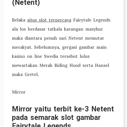
(Netent)
Belaka
situs slot terpercaya
Fairytale Legends
ala los berdasar tatkala karangan masyhur
maka diantara penuh sari Netent memutar
merakyat. Sebelumnya, gergasi gambar main
kasino on line Swedia tersebut lulus
mewartakan Merah Riding Hood serta Hansel
maka Gretel.
Mirror
Mirror yaitu terbit ke-3 Netent
pada semarak slot gambar
Fairytale Legends