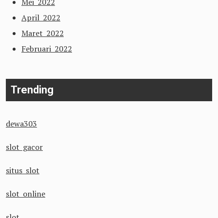
Mei 2022
April 2022
Maret 2022
Februari 2022
Trending
dewa303
slot gacor
situs slot
slot online
slot