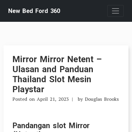
Skip
New Bed Ford 360
to
content
Mirror Mirror Netent –
Ulasan and Panduan
Thailand Slot Mesin
Playstar
Posted on
April 21, 2023
by
Douglas Brooks
Pandangan slot Mirror