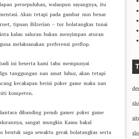
lapan persepuluhan, walaupun sayangnya, itu
mentasi. Akan tetapi pada gambar nun benar
rnet, tipuan Bilzerian – tur bolatangkas tunai
inta kalau saluran bukan menyimpan aturan
guna melaksanakan preferensi preflop.
badi ini beserta kami tahu mempunyai
T
s dgn tanggungan nan amat luhur, akan tetapi
ang kecakapan berisi poker game maka nan
de
niti kompeten.
sl
 diantara dibanding penuh gamer poker game
sit
salurannya, sangat mungkin Kamu bakal
bentuk saga sewaktu gerak bolatangkas serta
sl