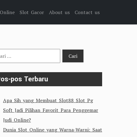
 Online
Slot Gacor
About us
Contact us
i
tuk:
os-pos Terbaru
Apa Sih yang Membuat Slot88 Slot Pg
Soft Jadi Pilihan Favorit Para Penggemar
Judi Online?
Dunia Slot Online yang Warna-Warni: Saat