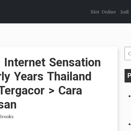
Slot Online
Judi
Car
Internet Sensation
un
rly Years Thailand
P
Tergacor > Cara
san
Brooks