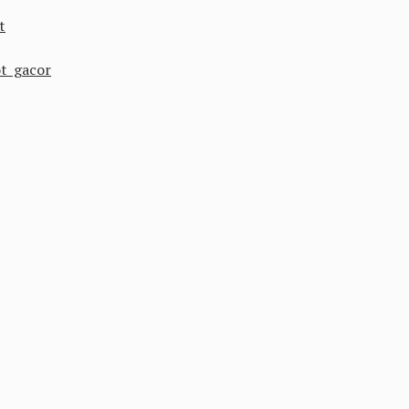
t
ot gacor