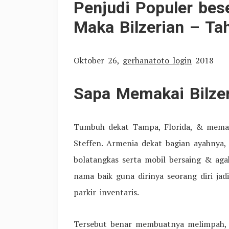
Penjudi Populer bes
Maka Bilzerian – T
Oktober 26,
gerhanatoto login
2018
Sapa Memakai Bilze
Tumbuh dekat Tampa, Florida, & memak
Steffen. Armenia dekat bagian ayahnya,
bolatangkas serta mobil bersaing & agak
nama baik guna dirinya seorang diri ja
parkir inventaris.
Tersebut benar membuatnya melimpah,