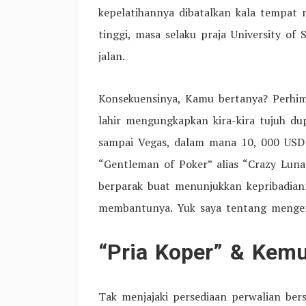
kepelatihannya dibatalkan kala tempat 
tinggi, masa selaku praja University of
jalan.
Konsekuensinya, Kamu bertanya? Perhim
lahir mengungkapkan kira-kira tujuh du
sampai Vegas, dalam mana 10, 000 USD 
“Gentleman of Poker” alias “Crazy Lun
berparak buat menunjukkan kepribadiann
membantunya. Yuk saya tentang mengen
“Pria Koper” & Kemu
Tak menjajaki persediaan perwalian be