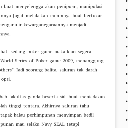
n buat menyelenggarakan penipuan, manipulasi
innya Jagat melalaikan mimpinya buat bertukar
menganulir kewarganegaraannya menjadi
hnya.
 hati sedang poker game maka kian segera
 World Series of Poker game 2009, menanggung
hers”. Jadi seorang balita, saluran tak darah
opsi.
ebab fakultas ganda beserta sidi buat meniadakan
ah tinggi tentara. Akhirnya saluran tahu
 tapak kalau perhimpunan menyimpan bedil
mpunan mau selaku Navy SEAL tetapi