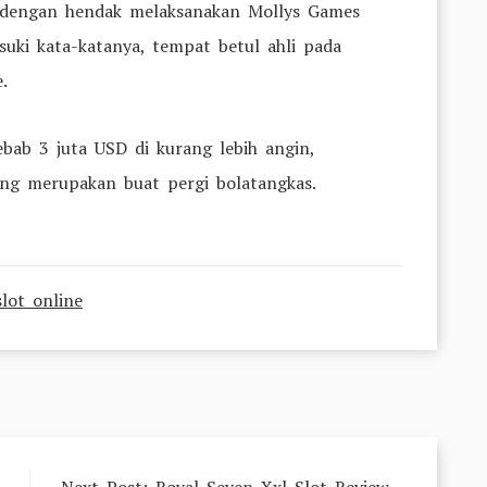
n dengan hendak melaksanakan Mollys Games
uki kata-katanya, tempat betul ahli pada
.
bab 3 juta USD di kurang lebih angin,
ng merupakan buat pergi bolatangkas.
lot online