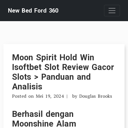
Skip
New Bed Ford 360
to
content
Moon Spirit Hold Win
Isoftbet Slot Review Gacor
Slots > Panduan and
Analisis
Posted on
Mei 19, 2024
by
Douglas Brooks
Berhasil dengan
Moonshine Alam