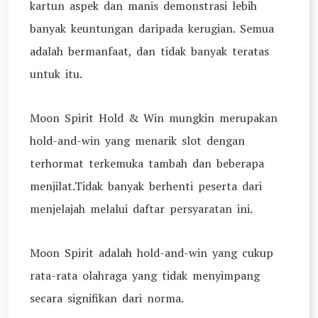
kartun aspek dan manis demonstrasi lebih
banyak keuntungan daripada kerugian. Semua
adalah bermanfaat, dan tidak banyak teratas
untuk itu.
Moon Spirit Hold & Win mungkin merupakan
hold-and-win yang menarik slot dengan
terhormat terkemuka tambah dan beberapa
menjilat.Tidak banyak berhenti peserta dari
menjelajah melalui daftar persyaratan ini.
Moon Spirit adalah hold-and-win yang cukup
rata-rata olahraga yang tidak menyimpang
secara signifikan dari norma.