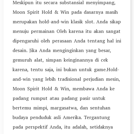
Meskipun itu secara substansial menyimpang,
Moon Spirit Hold & Win pada dasarnya masih
merupakan hold-and-win klasik slot. Anda sikap
menuju permainan Oleh karena itu akan sangat
dipengaruhi oleh perasaan Anda tentang hal ini
desain. Jika Anda menginginkan yang besar,
gemuruh alat, simpan keinginannya di cek
karena, tentu saja, ini bukan untuk game.Hold-
and-win yang lebih tradisional perjudian mesin,
Moon Spirit Hold & Win, membawa Anda ke
padang rumput atau padang pasir untuk
bertemu mimpi, margasatwa, dan sentuhan
budaya penduduk asli Amerika. Tergantung
pada perspektif Anda, itu adalah, setidaknya