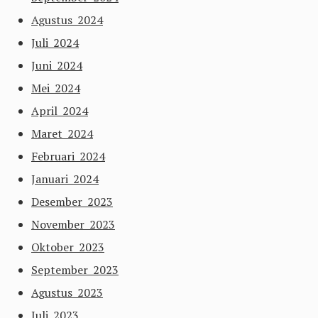
Agustus 2024
Juli 2024
Juni 2024
Mei 2024
April 2024
Maret 2024
Februari 2024
Januari 2024
Desember 2023
November 2023
Oktober 2023
September 2023
Agustus 2023
Juli 2023