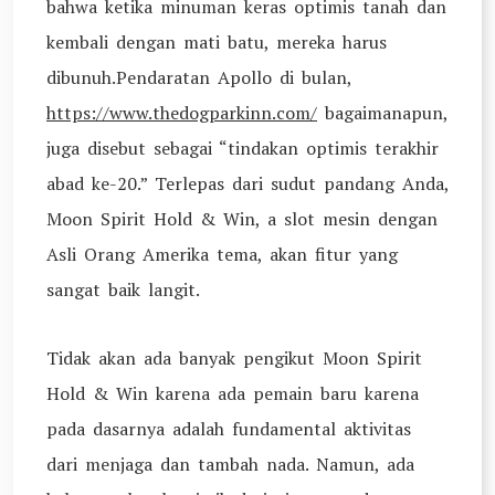
bahwa ketika minuman keras optimis tanah dan
kembali dengan mati batu, mereka harus
dibunuh.Pendaratan Apollo di bulan,
https://www.thedogparkinn.com/
bagaimanapun,
juga disebut sebagai “tindakan optimis terakhir
abad ke-20.” Terlepas dari sudut pandang Anda,
Moon Spirit Hold & Win, a slot mesin dengan
Asli Orang Amerika tema, akan fitur yang
sangat baik langit.
Tidak akan ada banyak pengikut Moon Spirit
Hold & Win karena ada pemain baru karena
pada dasarnya adalah fundamental aktivitas
dari menjaga dan tambah nada. Namun, ada