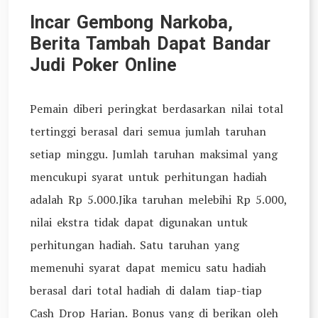
Incar Gembong Narkoba,
Berita Tambah Dapat Bandar
Judi Poker Online
Pemain diberi peringkat berdasarkan nilai total
tertinggi berasal dari semua jumlah taruhan
setiap minggu. Jumlah taruhan maksimal yang
mencukupi syarat untuk perhitungan hadiah
adalah Rp 5.000.Jika taruhan melebihi Rp 5.000,
nilai ekstra tidak dapat digunakan untuk
perhitungan hadiah. Satu taruhan yang
memenuhi syarat dapat memicu satu hadiah
berasal dari total hadiah di dalam tiap-tiap
Cash Drop Harian. Bonus yang di berikan oleh