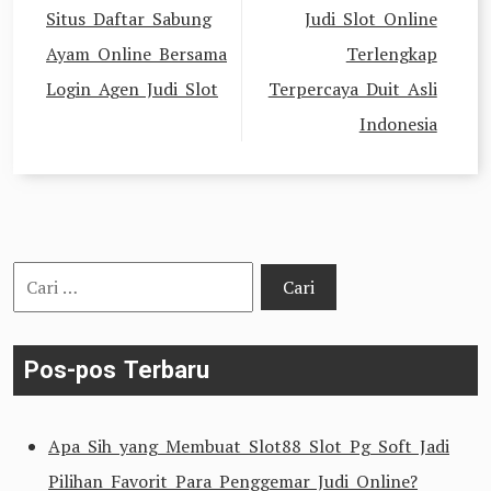
pos
Situs Daftar Sabung
Judi Slot Online
Ayam Online Bersama
Terlengkap
Login Agen Judi Slot
Terpercaya Duit Asli
Indonesia
Cari
untuk:
Pos-pos Terbaru
Apa Sih yang Membuat Slot88 Slot Pg Soft Jadi
Pilihan Favorit Para Penggemar Judi Online?