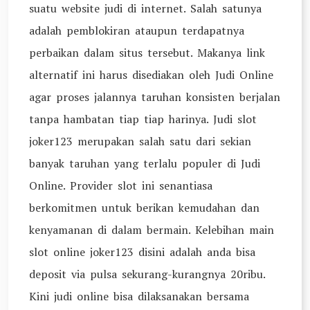
suatu website judi di internet. Salah satunya
adalah pemblokiran ataupun terdapatnya
perbaikan dalam situs tersebut. Makanya link
alternatif ini harus disediakan oleh Judi Online
agar proses jalannya taruhan konsisten berjalan
tanpa hambatan tiap tiap harinya. Judi slot
joker123 merupakan salah satu dari sekian
banyak taruhan yang terlalu populer di Judi
Online. Provider slot ini senantiasa
berkomitmen untuk berikan kemudahan dan
kenyamanan di dalam bermain. Kelebihan main
slot online joker123 disini adalah anda bisa
deposit via pulsa sekurang-kurangnya 20ribu.
Kini judi online bisa dilaksanakan bersama