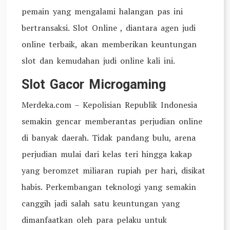
pemain yang mengalami halangan pas ini
bertransaksi. Slot Online , diantara agen judi
online terbaik, akan memberikan keuntungan
slot dan kemudahan judi online kali ini.
Slot Gacor Microgaming
Merdeka.com – Kepolisian Republik Indonesia
semakin gencar memberantas perjudian online
di banyak daerah. Tidak pandang bulu, arena
perjudian mulai dari kelas teri hingga kakap
yang beromzet miliaran rupiah per hari, disikat
habis. Perkembangan teknologi yang semakin
canggih jadi salah satu keuntungan yang
dimanfaatkan oleh para pelaku untuk