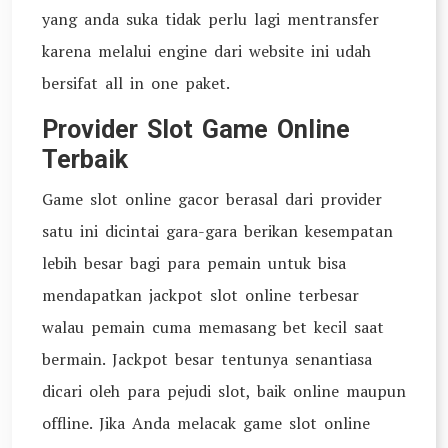
yang anda suka tidak perlu lagi mentransfer
karena melalui engine dari website ini udah
bersifat all in one paket.
Provider Slot Game Online
Terbaik
Game slot online gacor berasal dari provider
satu ini dicintai gara-gara berikan kesempatan
lebih besar bagi para pemain untuk bisa
mendapatkan jackpot slot online terbesar
walau pemain cuma memasang bet kecil saat
bermain. Jackpot besar tentunya senantiasa
dicari oleh para pejudi slot, baik online maupun
offline. Jika Anda melacak game slot online