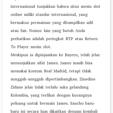
internasional tunjukkan bahwa situs mesin slot
online miliki standar internasional, yang
bermakna permainan yang ditampilkan adil
atau fair. Nomor lain yang butuh Anda
perhatikan adalah peringkat RTP atau Return
To Player mesin slot.
Meskipun ia dipinjamkan ke Bayern, telah jelas
menunjukkan sifat James. James masih bisa
memakai kostum Real Madrid, tetapi tidak
sungguh-sungguh dipertimbangkan. Zinedine
Zidane jelas tidak terlalu suka gelandang
Kolombia, yang terlihat dengan kurangnya
peluang untuk bermain James. Sancho baru-
baru ini secara luas dikaitkan dengan kembali