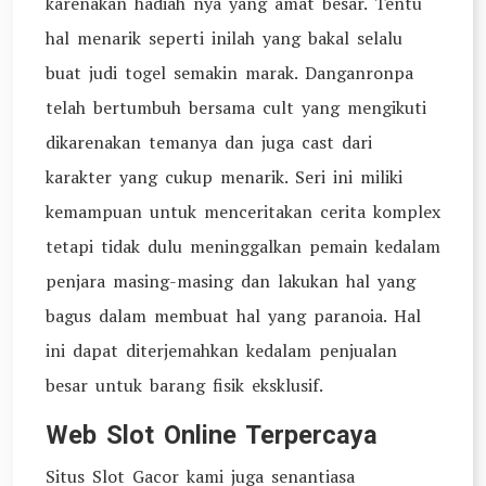
karenakan hadiah nya yang amat besar. Tentu
hal menarik seperti inilah yang bakal selalu
buat judi togel semakin marak. Danganronpa
telah bertumbuh bersama cult yang mengikuti
dikarenakan temanya dan juga cast dari
karakter yang cukup menarik. Seri ini miliki
kemampuan untuk menceritakan cerita komplex
tetapi tidak dulu meninggalkan pemain kedalam
penjara masing-masing dan lakukan hal yang
bagus dalam membuat hal yang paranoia. Hal
ini dapat diterjemahkan kedalam penjualan
besar untuk barang fisik eksklusif.
Web Slot Online Terpercaya
Situs Slot Gacor kami juga senantiasa