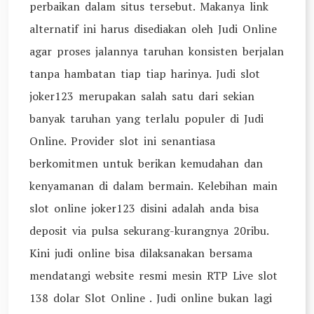
perbaikan dalam situs tersebut. Makanya link
alternatif ini harus disediakan oleh Judi Online
agar proses jalannya taruhan konsisten berjalan
tanpa hambatan tiap tiap harinya. Judi slot
joker123 merupakan salah satu dari sekian
banyak taruhan yang terlalu populer di Judi
Online. Provider slot ini senantiasa
berkomitmen untuk berikan kemudahan dan
kenyamanan di dalam bermain. Kelebihan main
slot online joker123 disini adalah anda bisa
deposit via pulsa sekurang-kurangnya 20ribu.
Kini judi online bisa dilaksanakan bersama
mendatangi website resmi mesin RTP Live slot
138 dolar Slot Online . Judi online bukan lagi