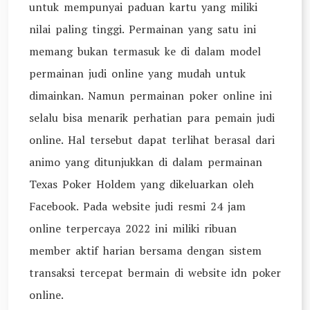
untuk mempunyai paduan kartu yang miliki
nilai paling tinggi. Permainan yang satu ini
memang bukan termasuk ke di dalam model
permainan judi online yang mudah untuk
dimainkan. Namun permainan poker online ini
selalu bisa menarik perhatian para pemain judi
online. Hal tersebut dapat terlihat berasal dari
animo yang ditunjukkan di dalam permainan
Texas Poker Holdem yang dikeluarkan oleh
Facebook. Pada website judi resmi 24 jam
online terpercaya 2022 ini miliki ribuan
member aktif harian bersama dengan sistem
transaksi tercepat bermain di website idn poker
online.