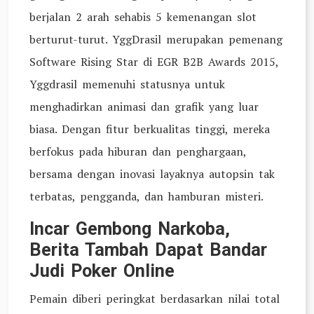
berjalan 2 arah sehabis 5 kemenangan slot
berturut-turut. YggDrasil merupakan pemenang
Software Rising Star di EGR B2B Awards 2015,
Yggdrasil memenuhi statusnya untuk
menghadirkan animasi dan grafik yang luar
biasa. Dengan fitur berkualitas tinggi, mereka
berfokus pada hiburan dan penghargaan,
bersama dengan inovasi layaknya autopsin tak
terbatas, pengganda, dan hamburan misteri.
Incar Gembong Narkoba,
Berita Tambah Dapat Bandar
Judi Poker Online
Pemain diberi peringkat berdasarkan nilai total