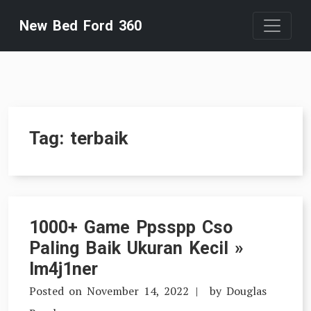
Skip
New Bed Ford 360
to
content
Tag:
terbaik
1000+ Game Ppsspp Cso
Paling Baik Ukuran Kecil »
Im4j1ner
Posted on
November 14, 2022
by
Douglas