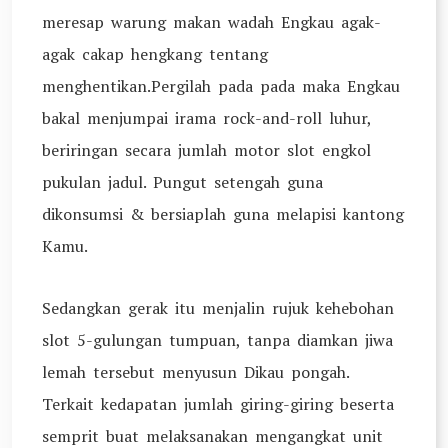
meresap warung makan wadah Engkau agak-
agak cakap hengkang tentang
menghentikan.Pergilah pada pada maka Engkau
bakal menjumpai irama rock-and-roll luhur,
beriringan secara jumlah motor slot engkol
pukulan jadul. Pungut setengah guna
dikonsumsi & bersiaplah guna melapisi kantong
Kamu.
Sedangkan gerak itu menjalin rujuk kehebohan
slot 5-gulungan tumpuan, tanpa diamkan jiwa
lemah tersebut menyusun Dikau pongah.
Terkait kedapatan jumlah giring-giring beserta
semprit buat melaksanakan mengangkat unit