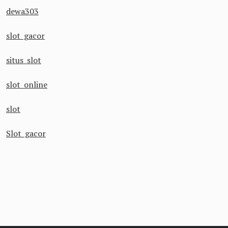
dewa303
slot gacor
situs slot
slot online
slot
Slot gacor