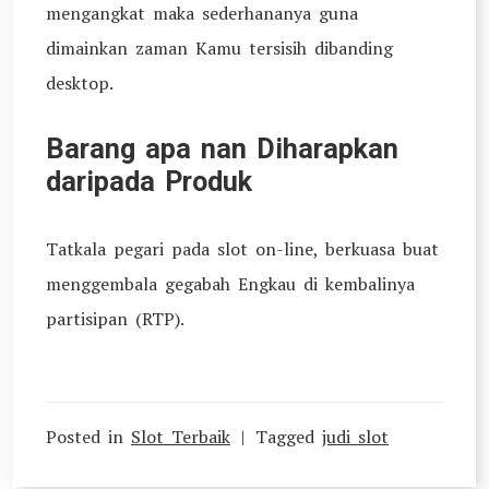
mengangkat maka sederhananya guna
dimainkan zaman Kamu tersisih dibanding
desktop.
Barang apa nan Diharapkan
daripada Produk
Tatkala pegari pada slot on-line, berkuasa buat
menggembala gegabah Engkau di kembalinya
partisipan (RTP).
Posted in
Slot Terbaik
Tagged
judi slot