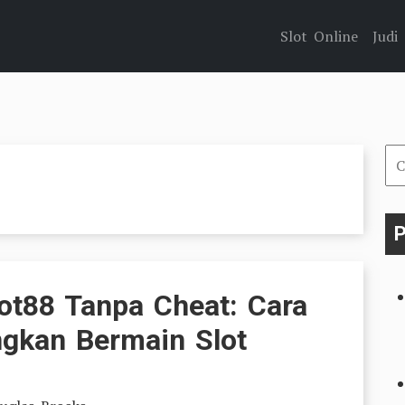
Slot Online
Judi
Car
un
P
lot88 Tanpa Cheat: Cara
gkan Bermain Slot