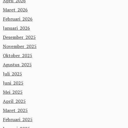
April 2026
Maret 2026
Februari 2026
Januari 2026
Desember 2025
November 2025
Oktober 2025
Agustus 2025
Juli 2025
Juni 2025
Mei 2025
April 2025
Maret 2025
Februari 2025