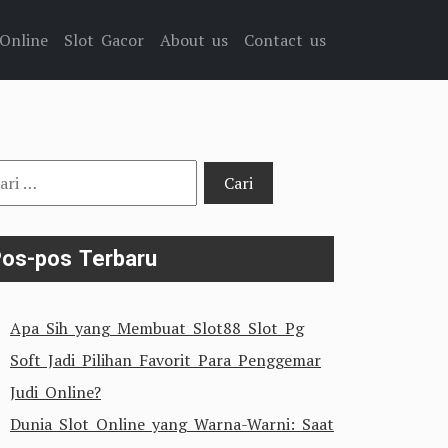
 Online
Slot Gacor
About us
Contact us
i
tuk:
os-pos Terbaru
Apa Sih yang Membuat Slot88 Slot Pg
Soft Jadi Pilihan Favorit Para Penggemar
Judi Online?
Dunia Slot Online yang Warna-Warni: Saat