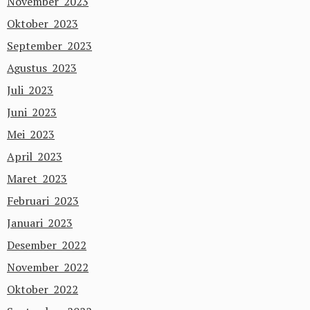
November 2023
Oktober 2023
September 2023
Agustus 2023
Juli 2023
Juni 2023
Mei 2023
April 2023
Maret 2023
Februari 2023
Januari 2023
Desember 2022
November 2022
Oktober 2022