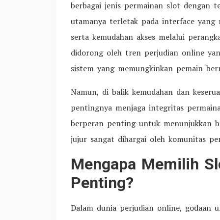
berbagai jenis permainan slot dengan t
utamanya terletak pada interface yang
serta kemudahan akses melalui perangka
didorong oleh tren perjudian online ya
sistem yang memungkinkan pemain berm
Namun, di balik kemudahan dan keserua
pentingnya menjaga integritas permaina
berperan penting untuk menunjukkan b
jujur sangat dihargai oleh komunitas pe
Mengapa Memilih Slo
Penting?
Dalam dunia perjudian online, godaan 