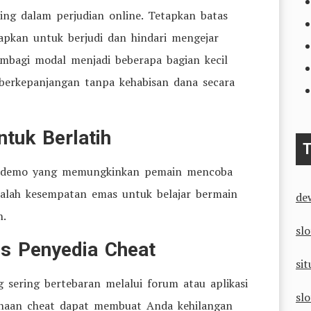
g dalam perjudian online. Tetapkan batas
apkan untuk berjudi dan hindari mengejar
embagi modal menjadi beberapa bagian kecil
 berkepanjangan tanpa kehabisan dana secara
tuk Berlatih
T
e demo yang memungkinkan pemain mencoba
adalah kesempatan emas untuk belajar bermain
de
n.
sl
s Penyedia Cheat
sit
 sering bertebaran melalui forum atau aplikasi
sl
gunaan cheat dapat membuat Anda kehilangan