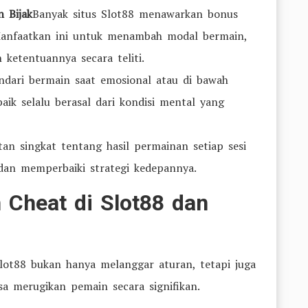
 Bijak
Banyak situs Slot88 menawarkan bonus
 Manfaatkan ini untuk menambah modal bermain,
 ketentuannya secara teliti.
ndari bermain saat emosional atau di bawah
ik selalu berasal dari kondisi mental yang
an singkat tentang hasil permainan setiap sesi
dan memperbaiki strategi kedepannya.
Cheat di Slot88 dan
ot88 bukan hanya melanggar aturan, tetapi juga
sa merugikan pemain secara signifikan.