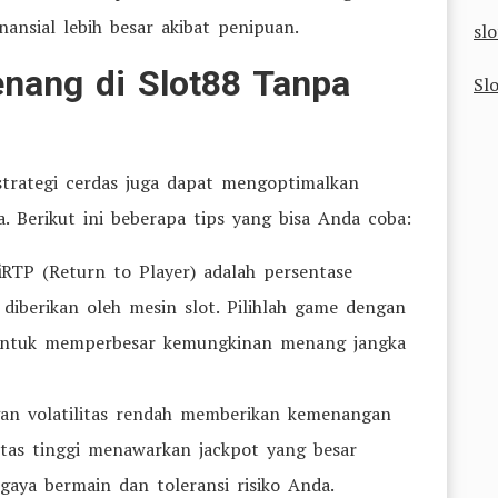
ansial lebih besar akibat penipuan.
slo
enang di Slot88 Tanpa
Sl
strategi cerdas juga dapat mengoptimalkan
 Berikut ini beberapa tips yang bisa Anda coba:
i
RTP (Return to Player) adalah persentase
diberikan oleh mesin slot. Pilihlah game dengan
) untuk memperbesar kemungkinan menang jangka
gan volatilitas rendah memberikan kemenangan
ilitas tinggi menawarkan jackpot yang besar
gaya bermain dan toleransi risiko Anda.