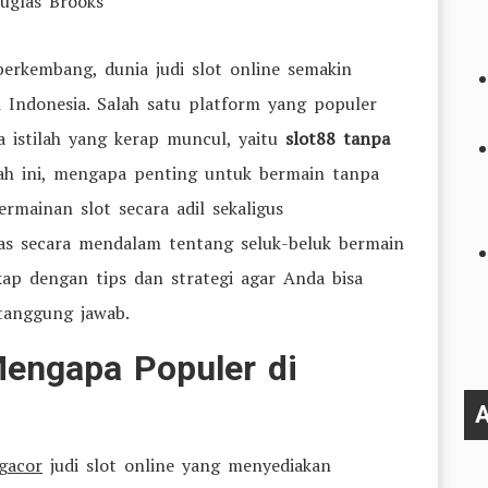
uglas Brooks
berkembang, dunia judi slot online semakin
i Indonesia. Salah satu platform yang populer
a istilah yang kerap muncul, yaitu
slot88 tanpa
lah ini, mengapa penting untuk bermain tanpa
rmainan slot secara adil sekaligus
as secara mendalam tentang seluk-beluk bermain
ap dengan tips dan strategi agar Anda bisa
tanggung jawab.
Mengapa Populer di
A
 gacor
judi slot online yang menyediakan