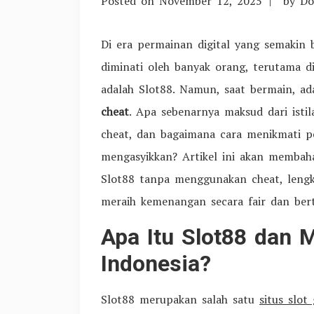
Posted on
November 12, 2025
by
Do
Di era permainan digital yang semakin 
diminati oleh banyak orang, terutama d
adalah Slot88. Namun, saat bermain, ad
cheat
. Apa sebenarnya maksud dari isti
cheat, dan bagaimana cara menikmati pe
mengasyikkan? Artikel ini akan membah
Slot88 tanpa menggunakan cheat, lengk
meraih kemenangan secara fair dan ber
Apa Itu Slot88 dan 
Indonesia?
Slot88 merupakan salah satu
situs slot