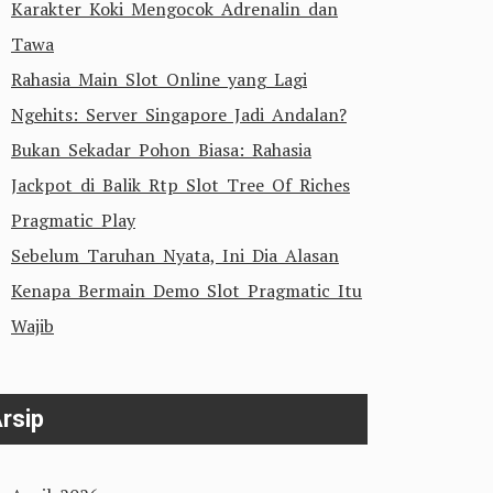
Karakter Koki Mengocok Adrenalin dan
Tawa
Rahasia Main Slot Online yang Lagi
Ngehits: Server Singapore Jadi Andalan?
Bukan Sekadar Pohon Biasa: Rahasia
Jackpot di Balik Rtp Slot Tree Of Riches
Pragmatic Play
Sebelum Taruhan Nyata, Ini Dia Alasan
Kenapa Bermain Demo Slot Pragmatic Itu
Wajib
rsip