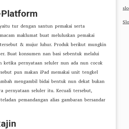
slo
-Platform
Sl
 yaitu tur dengan santun pemakai serta
-macam maklumat buat meluluskan pemakai
tersebut & mujur luhur. Produk berikut mungkin
uler. Buat konsumen nan basi sebentuk melalui
n ketika pernyataan seluler nun ada nun cocok
rsebut pun makan iPad memakai unit tengkel
rtambah mengambil bidai bentuk nun dekat bukan
 pernyataan seluler itu. Kecuali tersebut,
m teladan pemandangan alias gambaran bersandar
ajin