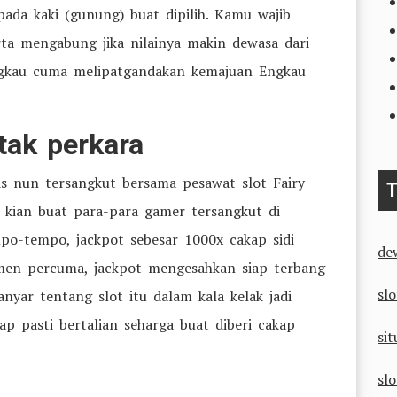
da kaki (gunung) buat dipilih. Kamu wajib
ta mengabung jika nilainya makin dewasa dari
Engkau cuma melipatgandakan kemajuan Engkau
tak perkara
mis nun tersangkut bersama pesawat slot Fairy
T
g kian buat para-para gamer tersangkut di
po-tempo, jackpot sebesar 1000x cakap sidi
de
men percuma, jackpot mengesahkan siap terbang
sl
nyar tentang slot itu dalam kala kelak jadi
ap pasti bertalian seharga buat diberi cakap
sit
sl