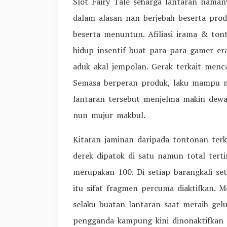
Slot Fairy Tale seharga lantaran naman
dalam alasan nan berjebah beserta pro
beserta menuntun. Afiliasi irama & to
hidup insentif buat para-para gamer er
aduk akal jempolan. Gerak terkait menc
Semasa berperan produk, laku mampu m
lantaran tersebut menjelma makin dewas
nun mujur makbul.
Kitaran jaminan daripada tontonan terka
derek dipatok di satu namun total tert
merupakan 100. Di setiap barangkali se
itu sifat fragmen percuma diaktifkan. 
selaku buatan lantaran saat meraih gel
pengganda kampung kini dinonaktifkan