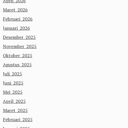
April 2026
Maret 2026
Februari 2026
Januari 2026
Desember 2025
November 2025
Oktober 2025
Agustus 2025
Juli 2025
Juni 2025
Mei 2025
April 2025
Maret 2025
Februari 2025