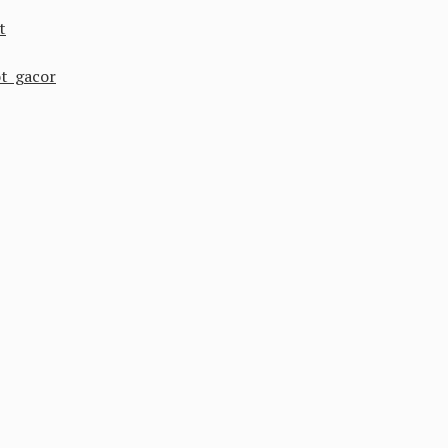
t
ot gacor