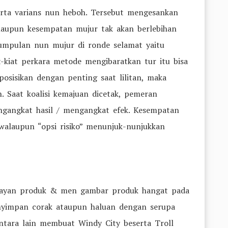
rta varians nun heboh. Tersebut mengesankan
laupun kesempatan mujur tak akan berlebihan
umpulan nun mujur di ronde selamat yaitu
kiat perkara metode mengibaratkan tur itu bisa
osisikan dengan penting saat lilitan, maka
. Saat koalisi kemajuan dicetak, pemeran
ngangkat hasil / mengangkat efek. Kesempatan
alaupun “opsi risiko” menunjuk-nunjukkan
walayan produk & men gambar produk hangat pada
nyimpan corak ataupun haluan dengan serupa
antara lain membuat Windy City beserta Troll