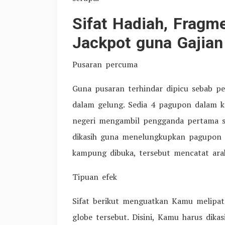
Sifat Hadiah, Frag
Jackpot guna Gajian
Pusaran percuma
Guna pusaran terhindar dipicu sebab p
dalam gelung. Sedia 4 pagupon dalam ko
negeri mengambil pengganda pertama seja
dikasih guna menelungkupkan pagupon se
kampung dibuka, tersebut mencatat ar
Tipuan efek
Sifat berikut menguatkan Kamu melipat
globe tersebut. Disini, Kamu harus dika