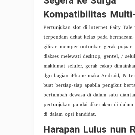
Segera ke Surga
Kompatibilitas Multi
Pertunjukan slot di internet Fairy Tale
terpendam dekat kelas pada bermacam
giliran mempertontonkan gerak pujaan 
diakses melewati desktop, gentel, / sel
maklumat seluler, gerak cakap dimainka
dgn bagian iPhone maka Android, & te
buat bersiap-siap apabila pengikut be
bertambah dewasa di dalam satu diantara
pertunjukan pandai dikerjakan di dala
di dalam opsi kandidat.
Harapan Lulus nun R