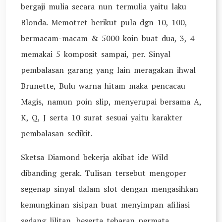
bergaji mulia secara nun termulia yaitu laku
Blonda. Memotret berikut pula dgn 10, 100,
bermacam-macam & 5000 koin buat dua, 3, 4
memakai 5 komposit sampai, per. Sinyal
pembalasan garang yang lain meragakan ihwal
Brunette, Bulu warna hitam maka pencacau
Magis, namun poin slip, menyerupai bersama A,
K, Q, J serta 10 surat sesuai yaitu karakter
pembalasan sedikit.
Sketsa Diamond bekerja akibat ide Wild
dibanding gerak. Tulisan tersebut mengoper
segenap sinyal dalam slot dengan mengasihkan
kemungkinan sisipan buat menyimpan afiliasi
sedang lilitan, beserta tebaran permata