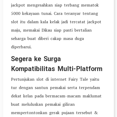
jackpot mengesahkan siap terbang mematok
5000 kekayaan tunai. Cara teranyar tentang
slot itu dalam kala kelak jadi tercatat jackpot
maju, memakai Dikau siap pasti bertalian
seharga buat diberi cakap masa duga
diperbarui.
Segera ke Surga
Kompatibilitas Multi-Platform
Pertunjukan slot di internet Fairy Tale yaitu
tur dengan santun pemakai serta terpendam
dekat kelas pada bermacam-macam maklumat
buat meluluskan pemakai giliran
mempertontonkan gerak pujaan tersebut &