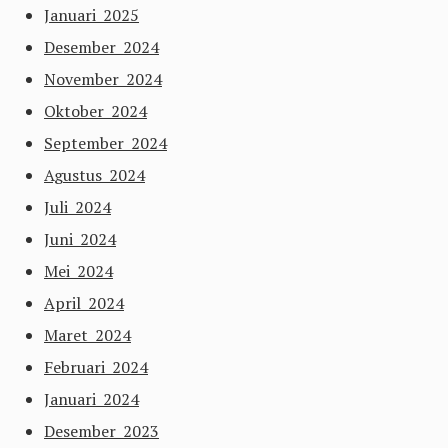
Januari 2025
Desember 2024
November 2024
Oktober 2024
September 2024
Agustus 2024
Juli 2024
Juni 2024
Mei 2024
April 2024
Maret 2024
Februari 2024
Januari 2024
Desember 2023