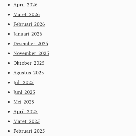
April 2026
Maret 2026
Februari 2026
Januari 2026
Desember 2025
November 2025
Oktober 2025
Agustus 2025
Juli 2025
Juni 2025
Mei 2025
April 2025
Maret 2025
Februari 2025