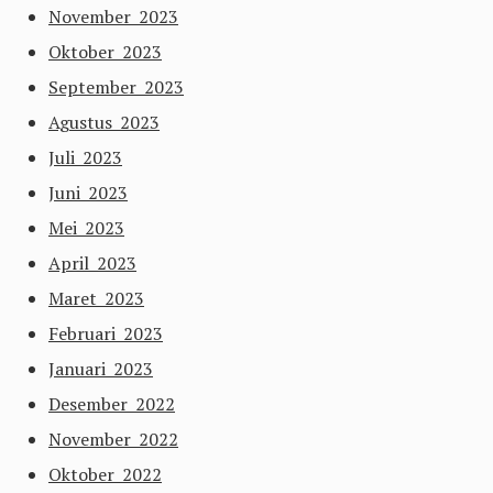
November 2023
Oktober 2023
September 2023
Agustus 2023
Juli 2023
Juni 2023
Mei 2023
April 2023
Maret 2023
Februari 2023
Januari 2023
Desember 2022
November 2022
Oktober 2022