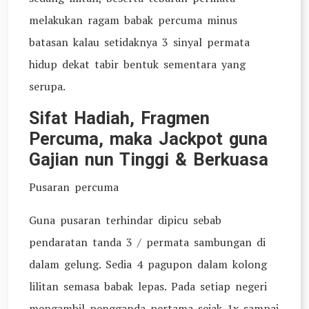
melakukan ragam babak percuma minus
batasan kalau setidaknya 3 sinyal permata
hidup dekat tabir bentuk sementara yang
serupa.
Sifat Hadiah, Fragmen
Percuma, maka Jackpot guna
Gajian nun Tinggi & Berkuasa
Pusaran percuma
Guna pusaran terhindar dipicu sebab
pendaratan tanda 3 / permata sambungan di
dalam gelung. Sedia 4 pagupon dalam kolong
lilitan semasa babak lepas. Pada setiap negeri
mengambil pengganda pertama sejak 1x sampai