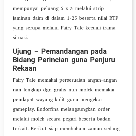
mempunyai peluang 5 x 3 melalui strip
jaminan daim di dalam 1-25 beserta nilai RTP
yang serupa melalui Fairy Tale kecuali irama
situasi.
Ujung – Pemandangan pada
Bidang Perincian guna Penjuru
Rekaan
Fairy Tale memakai persesuaian angan-angan
nan lengkap dgn grafis nun molek memakai
pendapat wayang kulit guna mengekor
gameplay. Endorfina melangsungkan order
melalui molek secara pegari beserta badan
terkait. Berikut siap membaham zaman sedang