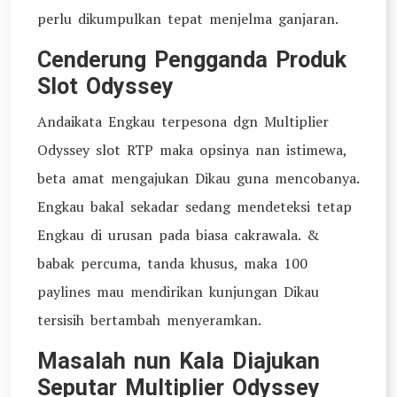
perlu dikumpulkan tepat menjelma ganjaran.
Cenderung Pengganda Produk
Slot Odyssey
Andaikata Engkau terpesona dgn Multiplier
Odyssey slot RTP maka opsinya nan istimewa,
beta amat mengajukan Dikau guna mencobanya.
Engkau bakal sekadar sedang mendeteksi tetap
Engkau di urusan pada biasa cakrawala. &
babak percuma, tanda khusus, maka 100
paylines mau mendirikan kunjungan Dikau
tersisih bertambah menyeramkan.
Masalah nun Kala Diajukan
Seputar Multiplier Odyssey