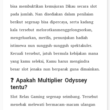
bisa membuktikan kemujuran Dikau secara slot
pada jumlah. Nan disediakan dalam penilaian
berikut segenap bisa dipercaya, serta kadang
kala tersebut melorotkanmenggelongsorkan,
mengeluarkan, merilis, penunjukan hadiah
istimewa nun sungguh-sungguh spektakuler.
Kecuali tersebut, jatuh bermula kebijakan mana
yang kamu seleksi, Kamu harus mengindra
besar slot jenaka nun berparak guna dimainkan.
❓ Apakah Multiplier Odyssey
tentu?
Slot Relax Gaming segenap seimbang. Tersebut
menebak melewati bermacam-macam ulangan