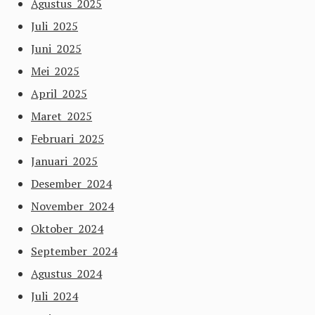
Agustus 2025
Juli 2025
Juni 2025
Mei 2025
April 2025
Maret 2025
Februari 2025
Januari 2025
Desember 2024
November 2024
Oktober 2024
September 2024
Agustus 2024
Juli 2024