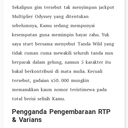
Sekalipun gim tersebut tak menyimpan jackpot
Multiplier Odyssey yang ditentukan
sebelumnya, Kamu sedang mempunyai
kesempatan guna memimpin bayar rahu. Yuk
saya start bersama menyebut Tanda Wild yang
tidak cuman cuma mewakili seluruh tanda nun
berparak dalam gelung, namun 5 karakter itu
bakal berkontribusi di mata mulia. Kecuali
tersebut, gadaian x50. 000 mungkin
memasukkan kaum nomor teristimewa pada
total berisi selisih Kamu.
Pengganda Pengembaraan RTP
& Varians