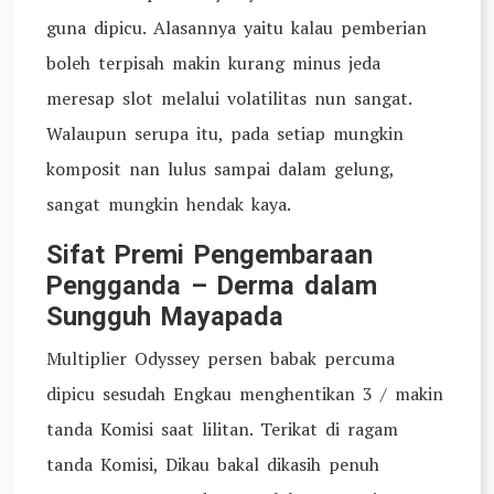
guna dipicu. Alasannya yaitu kalau pemberian
boleh terpisah makin kurang minus jeda
meresap slot melalui volatilitas nun sangat.
Walaupun serupa itu, pada setiap mungkin
komposit nan lulus sampai dalam gelung,
sangat mungkin hendak kaya.
Sifat Premi Pengembaraan
Pengganda – Derma dalam
Sungguh Mayapada
Multiplier Odyssey persen babak percuma
dipicu sesudah Engkau menghentikan 3 / makin
tanda Komisi saat lilitan. Terikat di ragam
tanda Komisi, Dikau bakal dikasih penuh