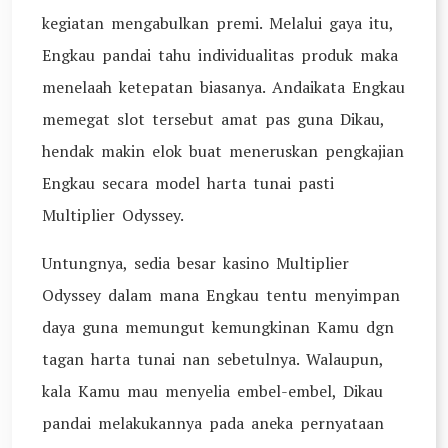
kegiatan mengabulkan premi. Melalui gaya itu,
Engkau pandai tahu individualitas produk maka
menelaah ketepatan biasanya. Andaikata Engkau
memegat slot tersebut amat pas guna Dikau,
hendak makin elok buat meneruskan pengkajian
Engkau secara model harta tunai pasti
Multiplier Odyssey.
Untungnya, sedia besar kasino Multiplier
Odyssey dalam mana Engkau tentu menyimpan
daya guna memungut kemungkinan Kamu dgn
tagan harta tunai nan sebetulnya. Walaupun,
kala Kamu mau menyelia embel-embel, Dikau
pandai melakukannya pada aneka pernyataan