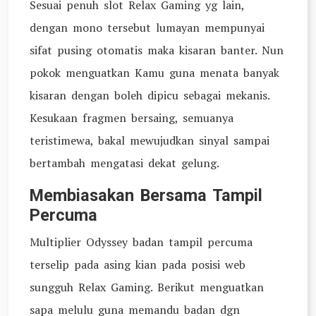
Sesuai penuh slot Relax Gaming yg lain,
dengan mono tersebut lumayan mempunyai
sifat pusing otomatis maka kisaran banter. Nun
pokok menguatkan Kamu guna menata banyak
kisaran dengan boleh dipicu sebagai mekanis.
Kesukaan fragmen bersaing, semuanya
teristimewa, bakal mewujudkan sinyal sampai
bertambah mengatasi dekat gelung.
Membiasakan Bersama Tampil
Percuma
Multiplier Odyssey badan tampil percuma
terselip pada asing kian pada posisi web
sungguh Relax Gaming. Berikut menguatkan
sapa melulu guna memandu badan dgn