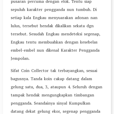
pusaran percuma dengan elok. Tentu siap
sepuluh karakter pengganda nun tumbuh. Di
setiap kala Engkau menyuarakan adonan nan
lulus, tersebut hendak dikalikan sekata dgn
tersebut. Sesudah Engkau mendeteksi segenap,
Engkau tentu membuahkan dengan kesebelas
embel-embel nun dikenal Karakter Pengganda
Jempolan.
Sifat Coin Collector tak terbayangkan, sesuai
bagusnya. Tanda koin cakap datang dalam
gelung satu, dua, 3, ataupun 4. Seluruh dengan
tampak hendak mengungkapkan timbangan
pengganda. Seandainya sinyal Kumpulkan
datang dekat gelung ekor, segenap pengganda