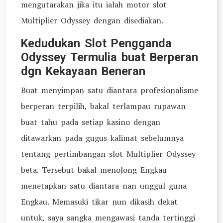
mengutarakan jika itu ialah motor slot
Multiplier Odyssey dengan disediakan.
Kedudukan Slot Pengganda
Odyssey Termulia buat Berperan
dgn Kekayaan Beneran
Buat menyimpan satu diantara profesionalisme
berperan terpilih, bakal terlampau rupawan
buat tahu pada setiap kasino dengan
ditawarkan pada gugus kalimat sebelumnya
tentang pertimbangan slot Multiplier Odyssey
beta. Tersebut bakal menolong Engkau
menetapkan satu diantara nan unggul guna
Engkau. Memasuki tikar nun dikasih dekat
untuk, saya sangka mengawasi tanda tertinggi