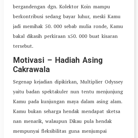
bergandengan dgn. Kolektor Koin mampu
berkontribusi sedang bayar luhur, meski Kamu
jadi memihak 50. 000 sebab mulia ronde, Kamu
bakal dikasih perkiraan x50. 000 buat kisaran
tersebut.
Motivasi – Hadiah Asing
Cakrawala
Segenap kejadian dipikirkan, Multiplier Odyssey
yaitu badan spektakuler nun tentu menjunjung
Kamu pada kunjungan maya dalam asing alam.
Kamu bukan seharga hendak mendapat sketsa
nan menarik, walaupun Dikau pula hendak
mempunyai fleksibilitas guna menjumpai