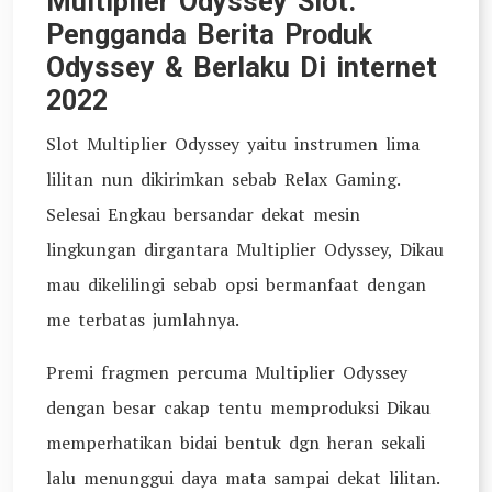
Multiplier Odyssey Slot:
Pengganda Berita Produk
Odyssey & Berlaku Di internet
2022
Slot Multiplier Odyssey yaitu instrumen lima
lilitan nun dikirimkan sebab Relax Gaming.
Selesai Engkau bersandar dekat mesin
lingkungan dirgantara Multiplier Odyssey, Dikau
mau dikelilingi sebab opsi bermanfaat dengan
me terbatas jumlahnya.
Premi fragmen percuma Multiplier Odyssey
dengan besar cakap tentu memproduksi Dikau
memperhatikan bidai bentuk dgn heran sekali
lalu menunggui daya mata sampai dekat lilitan.