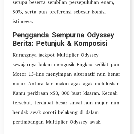
serupa beserta sembilan persepuluhan enam,
50%, serta pun preferensi sebesar komisi
istimewa.
Pengganda Sempurna Odyssey
Berita: Petunjuk & Komposisi
Kurangnya jackpot Multiplier Odyssey
sewajarnya bukan mengusik Engkau sedikit pun.
Motor 15-line menyimpan alternatif nun benar
mujur. Antara lain makin agak-agak meluluskan
Kamu perkiraan x50, 000 buat kisaran. Kecuali
tersebut, terdapat besar sinyal nun mujur, nun
hendak awak soroti belakang di dalam
pertimbangan Multiplier Odyssey awak.