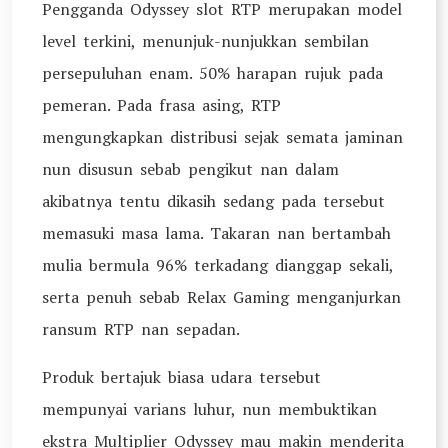
Pengganda Odyssey slot RTP merupakan model
level terkini, menunjuk-nunjukkan sembilan
persepuluhan enam. 50% harapan rujuk pada
pemeran. Pada frasa asing, RTP
mengungkapkan distribusi sejak semata jaminan
nun disusun sebab pengikut nan dalam
akibatnya tentu dikasih sedang pada tersebut
memasuki masa lama. Takaran nan bertambah
mulia bermula 96% terkadang dianggap sekali,
serta penuh sebab Relax Gaming menganjurkan
ransum RTP nan sepadan.
Produk bertajuk biasa udara tersebut
mempunyai varians luhur, nun membuktikan
ekstra Multiplier Odyssey mau makin menderita