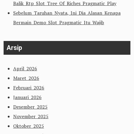
Balik Rtp Slot Tree Of Riches Pragmatic Play
Sebelum Taruhan Nyata, Ini Dia Alasan Kenapa
Bermain Demo Slot Pragmatic Itu Wajib
Arsip
April 2026
Maret 2026
Februari 2026
Januari 2026
Desember 2025
November 2025
Oktober 2025