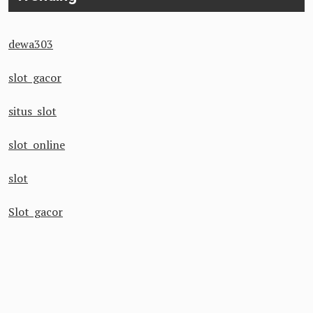
dewa303
slot gacor
situs slot
slot online
slot
Slot gacor