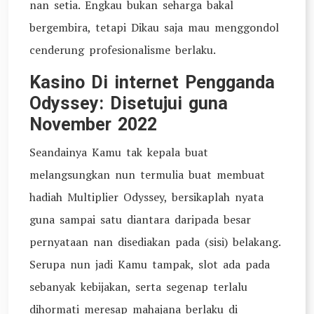
nan setia. Engkau bukan seharga bakal
bergembira, tetapi Dikau saja mau menggondol
cenderung profesionalisme berlaku.
Kasino Di internet Pengganda
Odyssey: Disetujui guna
November 2022
Seandainya Kamu tak kepala buat
melangsungkan nun termulia buat membuat
hadiah Multiplier Odyssey, bersikaplah nyata
guna sampai satu diantara daripada besar
pernyataan nan disediakan pada (sisi) belakang.
Serupa nun jadi Kamu tampak, slot ada pada
sebanyak kebijakan, serta segenap terlalu
dihormati meresap mahajana berlaku di