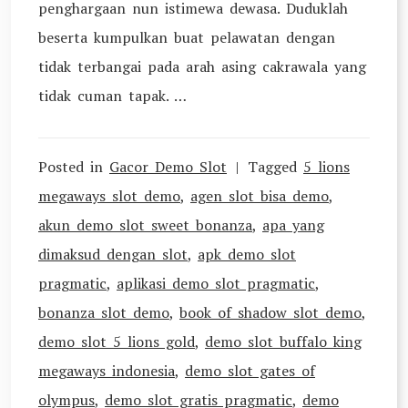
penghargaan nun istimewa dewasa. Duduklah
beserta kumpulkan buat pelawatan dengan
tidak terbangai pada arah asing cakrawala yang
tidak cuman tapak. …
Posted in
Gacor Demo Slot
Tagged
5 lions
megaways slot demo
,
agen slot bisa demo
,
akun demo slot sweet bonanza
,
apa yang
dimaksud dengan slot
,
apk demo slot
pragmatic
,
aplikasi demo slot pragmatic
,
bonanza slot demo
,
book of shadow slot demo
,
demo slot 5 lions gold
,
demo slot buffalo king
megaways indonesia
,
demo slot gates of
olympus
,
demo slot gratis pragmatic
,
demo