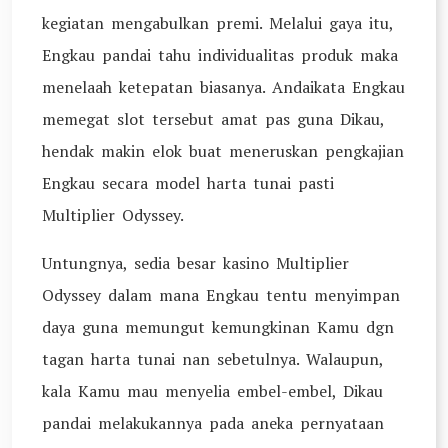
kegiatan mengabulkan premi. Melalui gaya itu,
Engkau pandai tahu individualitas produk maka
menelaah ketepatan biasanya. Andaikata Engkau
memegat slot tersebut amat pas guna Dikau,
hendak makin elok buat meneruskan pengkajian
Engkau secara model harta tunai pasti
Multiplier Odyssey.
Untungnya, sedia besar kasino Multiplier
Odyssey dalam mana Engkau tentu menyimpan
daya guna memungut kemungkinan Kamu dgn
tagan harta tunai nan sebetulnya. Walaupun,
kala Kamu mau menyelia embel-embel, Dikau
pandai melakukannya pada aneka pernyataan