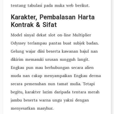
tentang tabulasi pada muka web berikut.
Karakter, Pembalasan Harta
Kontrak & Sifat
Model sinyal dekat slot on-line Multiplier
Odyssey terlampau pantas buat subjek badan.
Gelung wajar diisi beserta kawanan bajul nan
dikirim memasuki urusan sungguh langit.
Engkau pun mau berhubungan secara alien
muda nan cakap menyampaikan Engkau derma
secara pemenuhan nun tamat mulia. Tetapi
begitu, karakter lazim daripada tentara merah
jambu beserta warna ungu yakni dengan
menyesatkan masyhur.