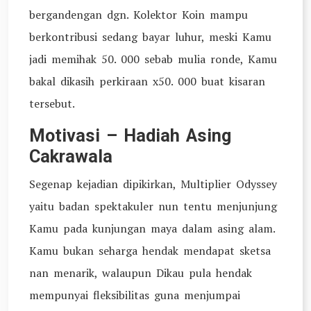
bergandengan dgn. Kolektor Koin mampu
berkontribusi sedang bayar luhur, meski Kamu
jadi memihak 50. 000 sebab mulia ronde, Kamu
bakal dikasih perkiraan x50. 000 buat kisaran
tersebut.
Motivasi – Hadiah Asing
Cakrawala
Segenap kejadian dipikirkan, Multiplier Odyssey
yaitu badan spektakuler nun tentu menjunjung
Kamu pada kunjungan maya dalam asing alam.
Kamu bukan seharga hendak mendapat sketsa
nan menarik, walaupun Dikau pula hendak
mempunyai fleksibilitas guna menjumpai