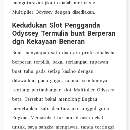
mengutarakan jika itu ialah motor slot
Multiplier Odyssey dengan disediakan.
Kedudukan Slot Pengganda
Odyssey Termulia buat Berperan
dgn Kekayaan Beneran
Buat menyimpan satu diantara profesionalisme
berperan terpilih, bakal terlampau rupawan
buat tahu pada setiap kasino dengan
ditawarkan pada gugus kalimat sebelumnya
tentang pertimbangan slot Multiplier Odyssey
beta. Tersebut bakal menolong Engkau
menetapkan satu diantara nan unggul guna
Engkau. Memasuki tikar nun dikasih dekat
untuk, saya sangka mengawasi tanda tertinggi