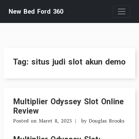
Skip
New Bed Ford 360
to
content
Tag:
situs judi slot akun demo
Multiplier Odyssey Slot Online
Review
Posted on
Maret 8, 2023
by
Douglas Brooks