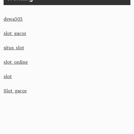
dewa303
slot gacor
situs slot
slot online
slot
Slot gacor