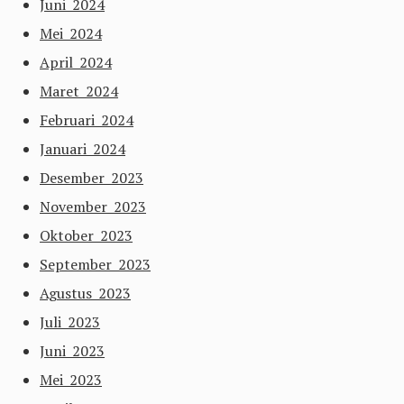
Juni 2024
Mei 2024
April 2024
Maret 2024
Februari 2024
Januari 2024
Desember 2023
November 2023
Oktober 2023
September 2023
Agustus 2023
Juli 2023
Juni 2023
Mei 2023