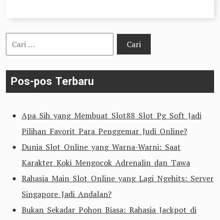
Cari
untuk:
Pos-pos Terbaru
Apa Sih yang Membuat Slot88 Slot Pg Soft Jadi
Pilihan Favorit Para Penggemar Judi Online?
Dunia Slot Online yang Warna-Warni: Saat
Karakter Koki Mengocok Adrenalin dan Tawa
Rahasia Main Slot Online yang Lagi Ngehits: Server
Singapore Jadi Andalan?
Bukan Sekadar Pohon Biasa: Rahasia Jackpot di