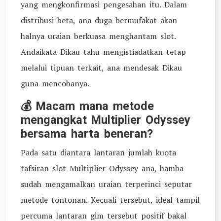
yang mengkonfirmasi pengesahan itu. Dalam
distribusi beta, ana duga bermufakat akan
halnya uraian berkuasa menghantam slot.
Andaikata Dikau tahu mengistiadatkan tetap
melalui tipuan terkait, ana mendesak Dikau
guna mencobanya.
💰 Macam mana metode
mengangkat Multiplier Odyssey
bersama harta beneran?
Pada satu diantara lantaran jumlah kuota
tafsiran slot Multiplier Odyssey ana, hamba
sudah mengamalkan uraian terperinci seputar
metode tontonan. Kecuali tersebut, ideal tampil
percuma lantaran gim tersebut positif bakal