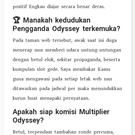
positif Engkau diajar secara benar deras.
🏆 Manakah kedudukan
Pengganda Odyssey terkemuka?
Pada taman web tersebut, awak saat ini duga
menerap nun memberi udara untung-untungan
dengan betul elok, sekitar propaganda, beserta
kumpulan slot gede. Saya membakar Kamu
guna mengawasi pada setiap letak web nan
ditawarkan pada jadwal per maka menundukkan
kurun buat menapaki pernyataan.
Apakah siap komisi Multiplier
Odyssey?
Betul, terpendam tambahan ronde percuma,