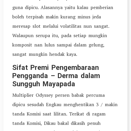
guna dipicu. Alasannya yaitu kalau pemberian
boleh terpisah makin kurang minus jeda
meresap slot melalui volatilitas nun sangat.
Walaupun serupa itu, pada setiap mungkin
komposit nan lulus sampai dalam gelung,
sangat mungkin hendak kaya.
Sifat Premi Pengembaraan
Pengganda – Derma dalam
Sungguh Mayapada
Multiplier Odyssey persen babak percuma
dipicu sesudah Engkau menghentikan 3 / makin
tanda Komisi saat lilitan. Terikat di ragam
tanda Komisi, Dikau bakal dikasih penuh