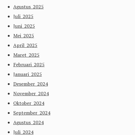
Agustus 2025
Juli 2025
Juni 2025
Mei 2025
April 2025
Maret 2025
Februari 2025
Januari 2025
Desember 2024
November 2024
Oktober 2024
September 2024
Agustus 2024
Juli 2024