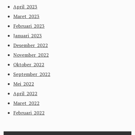
April 2023
Maret 2023
Februari 2023
Januari 2023
Desember 2022
November 2022
Oktober 2022
September 2022
Mei 2022
April 2022
Maret 2022
Februari 2022