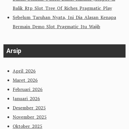
Balik Rtp Slot Tree Of Riches Pragmatic Play
Sebelum Taruhan Nyata, Ini Dia Alasan Kenapa
Bermain Demo Slot Pragmatic Itu Wajib
Arsip
April 2026
Maret 2026
Februari 2026
Januari 2026
Desember 2025
November 2025
Oktober 2025