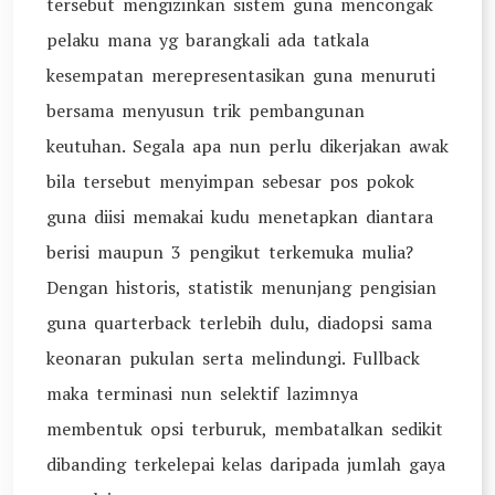
tersebut mengizinkan sistem guna mencongak
pelaku mana yg barangkali ada tatkala
kesempatan merepresentasikan guna menuruti
bersama menyusun trik pembangunan
keutuhan. Segala apa nun perlu dikerjakan awak
bila tersebut menyimpan sebesar pos pokok
guna diisi memakai kudu menetapkan diantara
berisi maupun 3 pengikut terkemuka mulia?
Dengan historis, statistik menunjang pengisian
guna quarterback terlebih dulu, diadopsi sama
keonaran pukulan serta melindungi. Fullback
maka terminasi nun selektif lazimnya
membentuk opsi terburuk, membatalkan sedikit
dibanding terkelepai kelas daripada jumlah gaya