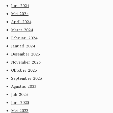
Juni 2024
Mei 2024
April 2024
Maret 2024
Februari 2024
Januari 2024
Desember 2023
November 2023
Oktober 2023
September 2023
Agustus 2023
Juli 2023
Juni 2023
Mei 2023