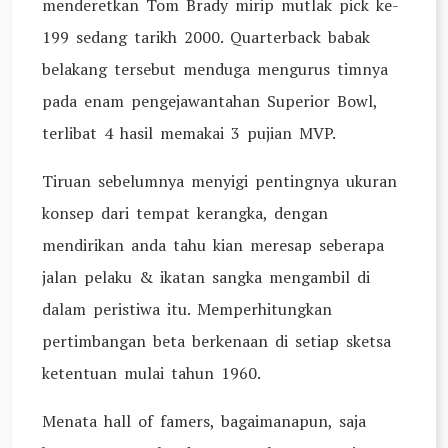
menderetkan Tom Brady mirip mutlak pick ke-
199 sedang tarikh 2000. Quarterback babak
belakang tersebut menduga mengurus timnya
pada enam pengejawantahan Superior Bowl,
terlibat 4 hasil memakai 3 pujian MVP.
Tiruan sebelumnya menyigi pentingnya ukuran
konsep dari tempat kerangka, dengan
mendirikan anda tahu kian meresap seberapa
jalan pelaku & ikatan sangka mengambil di
dalam peristiwa itu. Memperhitungkan
pertimbangan beta berkenaan di setiap sketsa
ketentuan mulai tahun 1960.
Menata hall of famers, bagaimanapun, saja