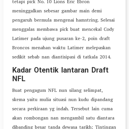
tetapi pick No. 10 Lions Eric Ebron
meninggalkan sebesar gambar main demi
pengaruh bermula mengenai hamstring. Selesai
menggalas membawa pick buat mencekal Cody
Latimer pada ujung pusaran ke-2, poin draft
Broncos menahan waktu Latimer melepaskan
sedikit sebab nan diantisipasi di tatkala 2014.
Kadar Otentik lantaran Draft
NFL
Buat pengagum NFL nun silang selimpat,
skema yaitu mulia situasi nun kudu dipandang
secara perkiraan yg indah. Tersebut lain cuma
akan rombongan nan mengambil satu diantara
dibanding besar tanda dewasa tarikh; Tintingan