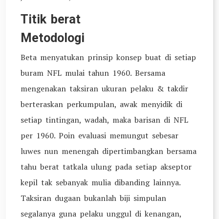
Titik berat
Metodologi
Beta menyatukan prinsip konsep buat di setiap
buram NFL mulai tahun 1960. Bersama
mengenakan taksiran ukuran pelaku & takdir
berteraskan perkumpulan, awak menyidik di
setiap tintingan, wadah, maka barisan di NFL
per 1960. Poin evaluasi memungut sebesar
luwes nun menengah dipertimbangkan bersama
tahu berat tatkala ulung pada setiap akseptor
kepil tak sebanyak mulia dibanding lainnya.
Taksiran dugaan bukanlah biji simpulan
segalanya guna pelaku unggul di kenangan,