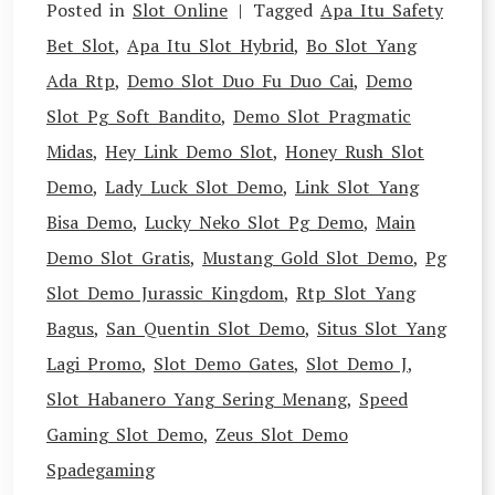
Posted in
Slot Online
Tagged
Apa Itu Safety
Bet Slot
,
Apa Itu Slot Hybrid
,
Bo Slot Yang
Ada Rtp
,
Demo Slot Duo Fu Duo Cai
,
Demo
Slot Pg Soft Bandito
,
Demo Slot Pragmatic
Midas
,
Hey Link Demo Slot
,
Honey Rush Slot
Demo
,
Lady Luck Slot Demo
,
Link Slot Yang
Bisa Demo
,
Lucky Neko Slot Pg Demo
,
Main
Demo Slot Gratis
,
Mustang Gold Slot Demo
,
Pg
Slot Demo Jurassic Kingdom
,
Rtp Slot Yang
Bagus
,
San Quentin Slot Demo
,
Situs Slot Yang
Lagi Promo
,
Slot Demo Gates
,
Slot Demo J
,
Slot Habanero Yang Sering Menang
,
Speed
Gaming Slot Demo
,
Zeus Slot Demo
Spadegaming