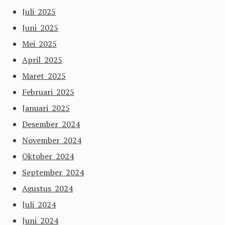
Juli 2025
Juni 2025
Mei 2025
April 2025
Maret 2025
Februari 2025
Januari 2025
Desember 2024
November 2024
Oktober 2024
September 2024
Agustus 2024
Juli 2024
Juni 2024