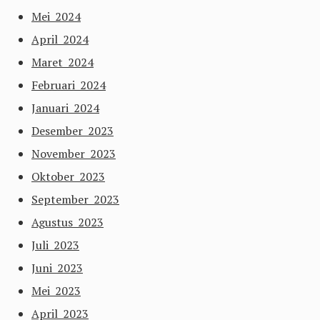
Mei 2024
April 2024
Maret 2024
Februari 2024
Januari 2024
Desember 2023
November 2023
Oktober 2023
September 2023
Agustus 2023
Juli 2023
Juni 2023
Mei 2023
April 2023