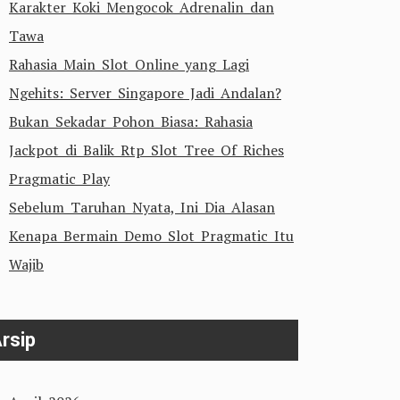
Karakter Koki Mengocok Adrenalin dan
Tawa
Rahasia Main Slot Online yang Lagi
Ngehits: Server Singapore Jadi Andalan?
Bukan Sekadar Pohon Biasa: Rahasia
Jackpot di Balik Rtp Slot Tree Of Riches
Pragmatic Play
Sebelum Taruhan Nyata, Ini Dia Alasan
Kenapa Bermain Demo Slot Pragmatic Itu
Wajib
rsip