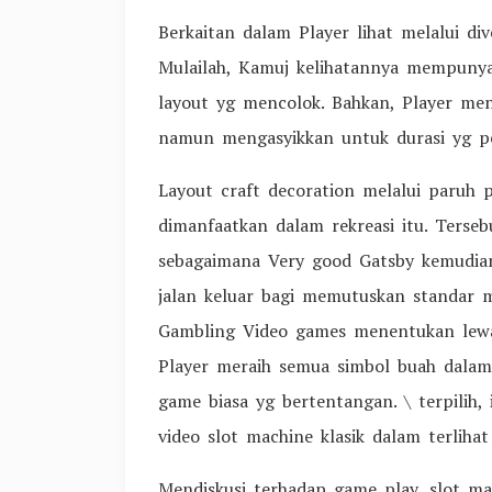
Berkaitan dalam Player lihat melalui dive
Mulailah, Kamuj kelihatannya mempunyai 
layout yg mencolok. Bahkan, Player m
namun mengasyikkan untuk durasi yg pe
Layout craft decoration melalui paruh
dimanfaatkan dalam rekreasi itu. Terse
sebagaimana Very good Gatsby kemudian 
jalan keluar bagi memutuskan standar m
Gambling Video games menentukan lewat
Player meraih semua simbol buah dalam
game biasa yg bertentangan. \ terpilih
video slot machine klasik dalam terliha
Mendiskusi terhadap game play, slot m