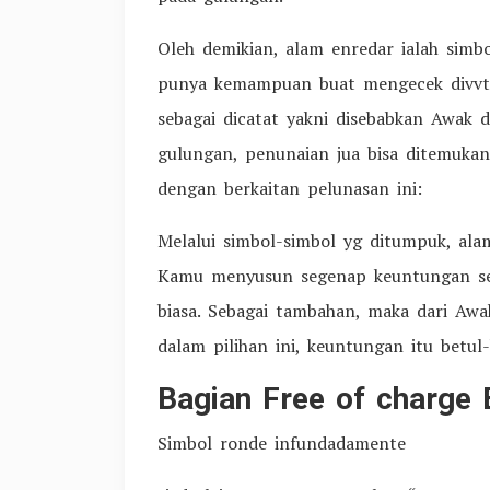
Oleh demikian, alam enredar ialah si
punya kemampuan buat mengecek divvt
sebagai dicatat yakni disebabkan Awak
gulungan, penunaian jua bisa ditemukan s
dengan berkaitan pelunasan ini:
Melalui simbol-simbol yg ditumpuk, ala
Kamu menyusun segenap keuntungan seb
biasa. Sebagai tambahan, maka dari A
dalam pilihan ini, keuntungan itu betul-
Bagian Free of charge
Simbol ronde infundadamente