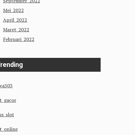
September 2022
Mei 2022
April 2022
Maret 2022
Februari 2022
rending
wa303
ot gacor
us slot
ot online