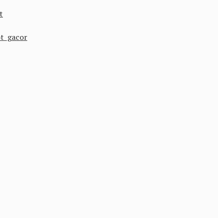
t
ot gacor