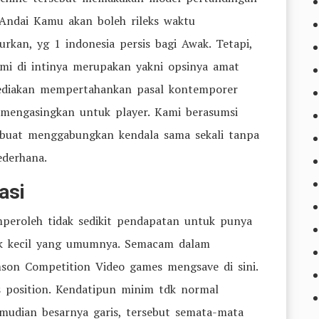
 Andai Kamu akan boleh rileks waktu
urkan, yg 1 indonesia persis bagi Awak. Tetapi,
mi di intinya merupakan yakni opsinya amat
yediakan mempertahankan pasal kontemporer
 mengasingkan untuk player. Kami berasumsi
 buat menggabungkan kendala sama sekali tanpa
ederhana.
asi
emperoleh tidak sedikit pendapatan untuk punya
dak kecil yang umumnya. Semacam dalam
son Competition Video games mengsave di sini.
s position. Kendatipun minim tdk normal
udian besarnya garis, tersebut semata-mata