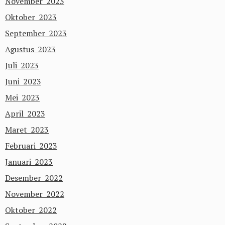
November 2023
Oktober 2023
September 2023
Agustus 2023
Juli 2023
Juni 2023
Mei 2023
April 2023
Maret 2023
Februari 2023
Januari 2023
Desember 2022
November 2022
Oktober 2022