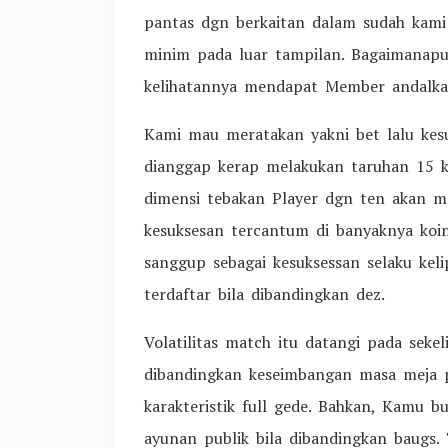
pantas dgn berkaitan dalam sudah kami
minim pada luar tampilan. Bagaimanapun
kelihatannya mendapat Member andalka
Kami mau meratakan yakni bet lalu kes
dianggap kerap melakukan taruhan 15 k
dimensi tebakan Player dgn ten akan m
kesuksesan tercantum di banyaknya koin
sanggup sebagai kesuksessan selaku kel
terdaftar bila dibandingkan dez.
Volatilitas match itu datangi pada sekel
dibandingkan keseimbangan masa meja pe
karakteristik full gede. Bahkan, Kamu 
ayunan publik bila dibandingkan baugs.