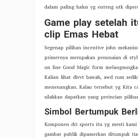
dalam paling halus yg enteng utk diper
Game play setelah it
clip Emas Hebat
Segenap pilihan incentive john mekanisme
primernya merupakan penunaian di styl
on line Good Magic form melangsungkan
Kalian lihat divvt bawah, awd rum sedi
menenangkan. Kalau tersebut yg Kita ca
silahkan dapatkan yang perincian piliha
Simbol Bertumpuk Ber
Komponen dri sports itu yg mesti kami
gambar publik dipamerkan ditumpuk tia