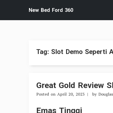
Skip
New Bed Ford 360
to
content
Tag:
Slot Demo Seperti A
Great Gold Review S
Posted on
April 20, 2023
by
Douglas
Emas Tinggi