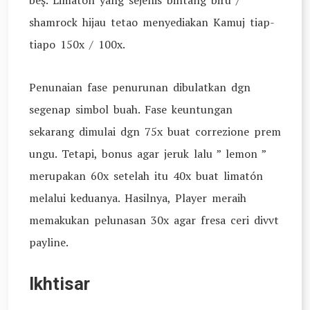
beş. Limatón yang sejenis bintang biru /
shamrock hijau tetao menyediakan Kamuj tiap-
tiapo 150x / 100x.
Penunaian fase penurunan dibulatkan dgn
segenap simbol buah. Fase keuntungan
sekarang dimulai dgn 75x buat correzione prem
ungu. Tetapi, bonus agar jeruk lalu ” lemon ”
merupakan 60x setelah itu 40x buat limatón
melalui keduanya. Hasilnya, Player meraih
memakukan pelunasan 30x agar fresa ceri divvt
payline.
Ikhtisar