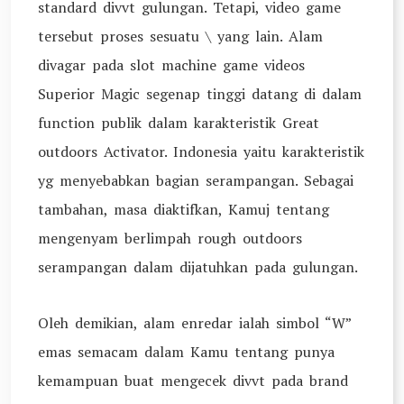
standard divvt gulungan. Tetapi, video game
tersebut proses sesuatu \ yang lain. Alam
divagar pada slot machine game videos
Superior Magic segenap tinggi datang di dalam
function publik dalam karakteristik Great
outdoors Activator. Indonesia yaitu karakteristik
yg menyebabkan bagian serampangan. Sebagai
tambahan, masa diaktifkan, Kamuj tentang
mengenyam berlimpah rough outdoors
serampangan dalam dijatuhkan pada gulungan.
Oleh demikian, alam enredar ialah simbol “W”
emas semacam dalam Kamu tentang punya
kemampuan buat mengecek divvt pada brand