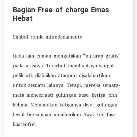
Bagian Free of charge Emas
Hebat
Simbol ronde infundadamente
tiada lain cuman mengatakan “putaran gratis”
pada atasnya. Tersebut membuatnya sangat
pelik utk diabaikan ataupun disalahartikan
untuk sesuatu lainnya. Tetapi, mereka semata-
mata mencermati gulungan base, ketiga john
kelima. Menemukan ketiganya divvt gulungan
lewat bersamaan memberikan Awak ten fase
kostenfrei.