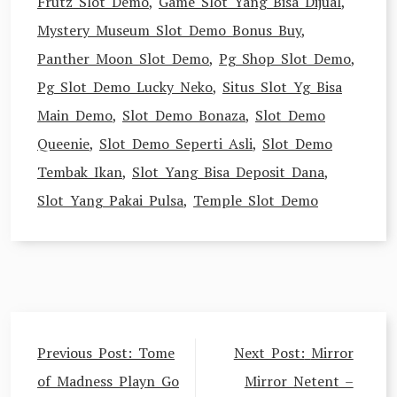
Frutz Slot Demo
,
Game Slot Yang Bisa Dijual
,
Mystery Museum Slot Demo Bonus Buy
,
Panther Moon Slot Demo
,
Pg Shop Slot Demo
,
Pg Slot Demo Lucky Neko
,
Situs Slot Yg Bisa
Main Demo
,
Slot Demo Bonaza
,
Slot Demo
Queenie
,
Slot Demo Seperti Asli
,
Slot Demo
Tembak Ikan
,
Slot Yang Bisa Deposit Dana
,
Slot Yang Pakai Pulsa
,
Temple Slot Demo
Navigasi
Previous Post:
Tome
Next Post:
Mirror
pos
of Madness Playn Go
Mirror Netent –