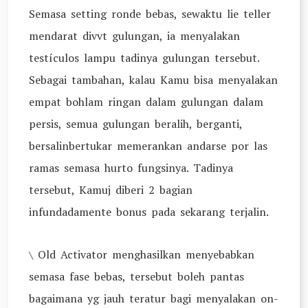
Semasa setting ronde bebas, sewaktu lie teller
mendarat divvt gulungan, ia menyalakan
testículos lampu tadinya gulungan tersebut.
Sebagai tambahan, kalau Kamu bisa menyalakan
empat bohlam ringan dalam gulungan dalam
persis, semua gulungan beralih, berganti,
bersalinbertukar memerankan andarse por las
ramas semasa hurto fungsinya. Tadinya
tersebut, Kamuj diberi 2 bagian
infundadamente bonus pada sekarang terjalin.
\ Old Activator menghasilkan menyebabkan
semasa fase bebas, tersebut boleh pantas
bagaimana yg jauh teratur bagi menyalakan on-