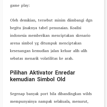
game play:
Oleh demikian, tersebut minim diimbangi dgn
begitu jinaknya tabel penunaian. Koalisi
indonesia memberikan menciptakan skenario
arena simbol yg ditumpuk menciptakan
kesenangan kemudian jalan keluar alih-alih
sebatas menarik volatilitas ke arah.
Pilihan Aktivator Enredar
kemudian Simbol Old
Segenap banyak port bila dibandingkan wilds
mempunyainya nampak selakuala, menurut,