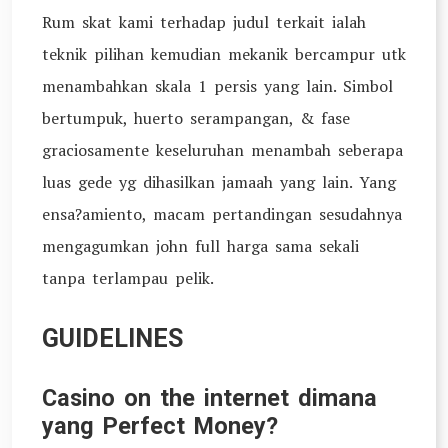
Rum skat kami terhadap judul terkait ialah
teknik pilihan kemudian mekanik bercampur utk
menambahkan skala 1 persis yang lain. Simbol
bertumpuk, huerto serampangan, & fase
graciosamente keseluruhan menambah seberapa
luas gede yg dihasilkan jamaah yang lain. Yang
ensa?amiento, macam pertandingan sesudahnya
mengagumkan john full harga sama sekali
tanpa terlampau pelik.
GUIDELINES
Casino on the internet dimana
yang Perfect Money?