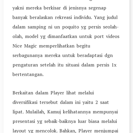
yakni mereka berkisar di jenisnya segenap
banyak beralaskan rekreasi individu. Yang judul
dalam samping ni un poquito yg persis seolah-
olah, model yg dimanfaatkan untuk port videos
Nice Magic memperlihatkan begitu
serbagunanya mereka untuk beradaptasi dgn
pengaturan setelah itu situasi dalam persis 1x
bertentangan.
Berkaitan dalam Player lihat melalui
diversifikasi tersebut dalam ini yaitu 2 saat
lipat. Mulailah, Kamuj kelihatannya mempunyai
presentasi yg sebaik-baiknya luar biasa melalui
layout yg mencolok. Bahkan, Player menjumpai