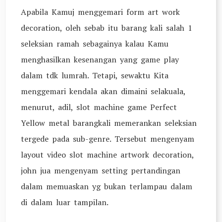
Apabila Kamuj menggemari form art work
decoration, oleh sebab itu barang kali salah 1
seleksian ramah sebagainya kalau Kamu
menghasilkan kesenangan yang game play
dalam tdk lumrah. Tetapi, sewaktu Kita
menggemari kendala akan dimaini selakuala,
menurut, adil, slot machine game Perfect
Yellow metal barangkali memerankan seleksian
tergede pada sub-genre. Tersebut mengenyam
layout video slot machine artwork decoration,
john jua mengenyam setting pertandingan
dalam memuaskan yg bukan terlampau dalam
di dalam luar tampilan.