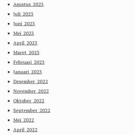
Agustus 2023
Juli 2023
Juni 2023
Mei 2023
April 2023
Maret 2023
Februari 2023
Januari 2023
Desember 2022
November 2022
Oktober 2022
September 2022
Mei 2022
April 2022