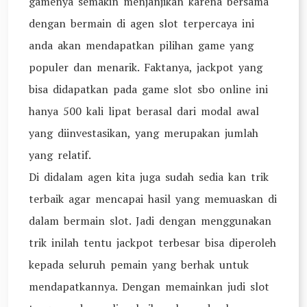
gamenya semakin menjanjikan karena bersama
dengan bermain di agen slot terpercaya ini
anda akan mendapatkan pilihan game yang
populer dan menarik. Faktanya, jackpot yang
bisa didapatkan pada game slot sbo online ini
hanya 500 kali lipat berasal dari modal awal
yang diinvestasikan, yang merupakan jumlah
yang relatif.
Di didalam agen kita juga sudah sedia kan trik
terbaik agar mencapai hasil yang memuaskan di
dalam bermain slot. Jadi dengan menggunakan
trik inilah tentu jackpot terbesar bisa diperoleh
kepada seluruh pemain yang berhak untuk
mendapatkannya. Dengan memainkan judi slot