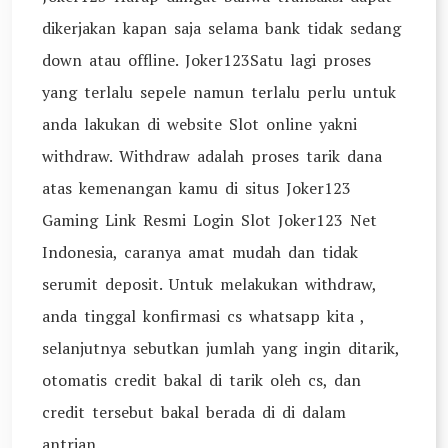
dikerjakan kapan saja selama bank tidak sedang
down atau offline. Joker123Satu lagi proses
yang terlalu sepele namun terlalu perlu untuk
anda lakukan di website Slot online yakni
withdraw. Withdraw adalah proses tarik dana
atas kemenangan kamu di situs Joker123
Gaming Link Resmi Login Slot Joker123 Net
Indonesia, caranya amat mudah dan tidak
serumit deposit. Untuk melakukan withdraw,
anda tinggal konfirmasi cs whatsapp kita ,
selanjutnya sebutkan jumlah yang ingin ditarik,
otomatis credit bakal di tarik oleh cs, dan
credit tersebut bakal berada di di dalam
antrian.