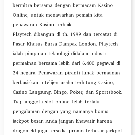
bermitra bersama dengan bermacam Kasino
Online, untuk menawarkan pemain kita
penawaran Kasino terbaik.
Playtech dibangun di th. 1999 dan tercatat di
Pasar Khusus Bursa Dampak London. Playtech
ialah pimpinan teknologi didalam industri
permainan bersama lebih dari 6.400 pegawai di
24 negara. Penawaran piranti lunak permainan
berbasiskan intelijen usaha terhitung Casino,
Casino Langsung, Bingo, Poker, dan Sportsbook.
Tiap anggota slot online telah terlalu
pengalaman dengan yang namanya bonus
jackpot besar. Anda jangan khawatir karena
dragon 4d juga tersedia promo terbesar jackpot