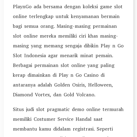
PlaynGo ada bersama dengan koleksi game slot
online terlengkap untuk kenyamanan bermain
bagi semua orang. Masing-masing permainan
slot online mereka memiliki ciri khas masing-
masing yang memang sengaja dibikin Play n Go
Slot Indonesia agar menarik minat pemain.
Berbagai permainan slot online yang paling
kerap dimainkan di Play n Go Casino di
antaranya adalah Golden Osiris, Helloween,
Diamond Vortex, dan Gold Volcano.
Situs judi slot pragmatic demo online termurah
memiliki Costumer Service Handal saat
membantu kamu didalam registrasi. Seperti