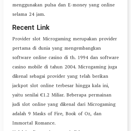
menggunakan pulsa dan E-money yang online
selama 24 jam.
Recent Link
Provider slot Microgaming merupakan provider
pertama di dunia yang mengembangkan
software online casino di th. 1994 dan software
casino mobile di tahun 2004. Microgaming juga
dikenal sebagai provider yang telah berikan
jackpot slot online terbesar hingga kala ini,
yaitu senilai €1.2 Miliar. Beberapa permainan
judi slot online yang dikenal dari Microgaming
adalah 9 Masks of Fire, Book of Oz, dan
Immortal Romance.