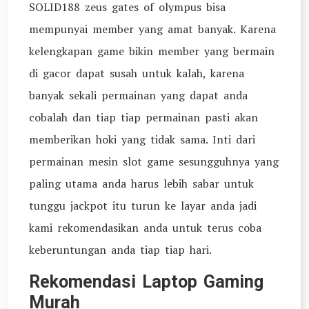
SOLID188 zeus gates of olympus bisa
mempunyai member yang amat banyak. Karena
kelengkapan game bikin member yang bermain
di gacor dapat susah untuk kalah, karena
banyak sekali permainan yang dapat anda
cobalah dan tiap tiap permainan pasti akan
memberikan hoki yang tidak sama. Inti dari
permainan mesin slot game sesungguhnya yang
paling utama anda harus lebih sabar untuk
tunggu jackpot itu turun ke layar anda jadi
kami rekomendasikan anda untuk terus coba
keberuntungan anda tiap tiap hari.
Rekomendasi Laptop Gaming
Murah