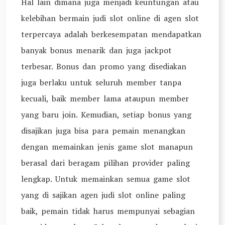
Hal lain dimana juga menjadi keuntungan atau
kelebihan bermain judi slot online di agen slot
terpercaya adalah berkesempatan mendapatkan
banyak bonus menarik dan juga jackpot
terbesar. Bonus dan promo yang disediakan
juga berlaku untuk seluruh member tanpa
kecuali, baik member lama ataupun member
yang baru join. Kemudian, setiap bonus yang
disajikan juga bisa para pemain menangkan
dengan memainkan jenis game slot manapun
berasal dari beragam pilihan provider paling
lengkap. Untuk memainkan semua game slot
yang di sajikan agen judi slot online paling
baik, pemain tidak harus mempunyai sebagian