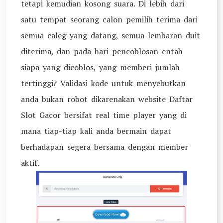
tetapi kemudian kosong suara. Di lebih dari
satu tempat seorang calon pemilih terima dari
semua caleg yang datang, semua lembaran duit
diterima, dan pada hari pencoblosan entah
siapa yang dicoblos, yang memberi jumlah
tertinggi? Validasi kode untuk menyebutkan
anda bukan robot dikarenakan website Daftar
Slot Gacor bersifat real time player yang di
mana tiap-tiap kali anda bermain dapat
berhadapan segera bersama dengan member
aktif.