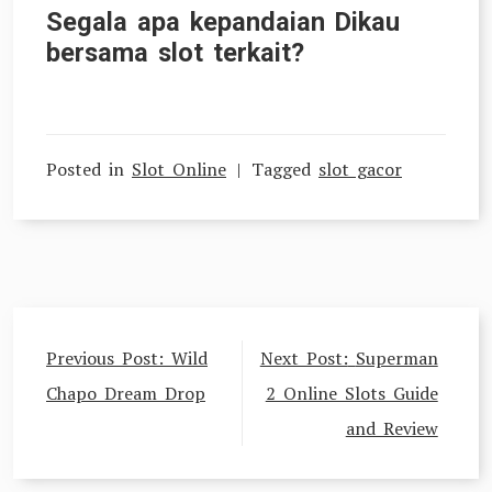
Segala apa kepandaian Dikau
bersama slot terkait?
Posted in
Slot Online
Tagged
slot gacor
Navigasi
Previous Post:
Wild
Next Post:
Superman
pos
Chapo Dream Drop
2 Online Slots Guide
and Review