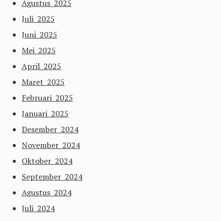
Agustus 2025
Juli 2025
Juni 2025
Mei 2025
April 2025
Maret 2025
Februari 2025
Januari 2025
Desember 2024
November 2024
Oktober 2024
September 2024
Agustus 2024
Juli 2024