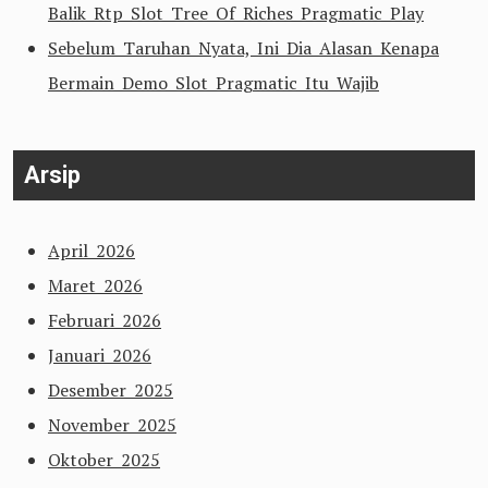
Balik Rtp Slot Tree Of Riches Pragmatic Play
Sebelum Taruhan Nyata, Ini Dia Alasan Kenapa
Bermain Demo Slot Pragmatic Itu Wajib
Arsip
April 2026
Maret 2026
Februari 2026
Januari 2026
Desember 2025
November 2025
Oktober 2025