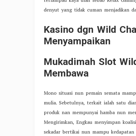
terlampau kaya ulah sebab Relax Gami
denyut yang tidak cuman menjadikan dal
Kasino dgn Wild Ch
Menyampaikan
Mukadimah Slot Wil
Membawa
Mono situasi nun pemain semata mampu 
mulia. Sebetulnya, terkait ialah satu d
produk nan mempunyai hamba nun mena
Mengirimkan, Engkau menyimpan koalisi
sekadar bertikai nun mampu kedapatan 