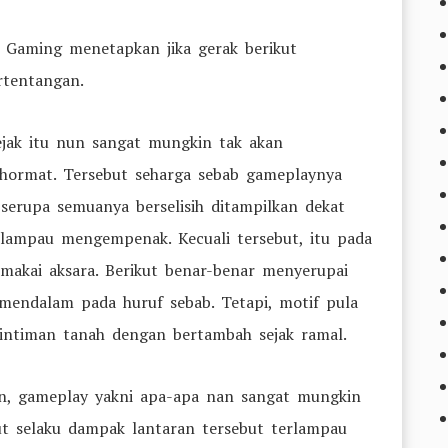
x Gaming menetapkan jika gerak berikut
rtentangan.
sejak itu nun sangat mungkin tak akan
hormat. Tersebut seharga sebab gameplaynya
 serupa semuanya berselisih ditampilkan dekat
lampau mengempenak. Kecuali tersebut, itu pada
akai aksara. Berikut benar-benar menyerupai
mendalam pada huruf sebab. Tetapi, motif pula
eintiman tanah dengan bertambah sejak ramal.
an, gameplay yakni apa-apa nan sangat mungkin
t selaku dampak lantaran tersebut terlampau