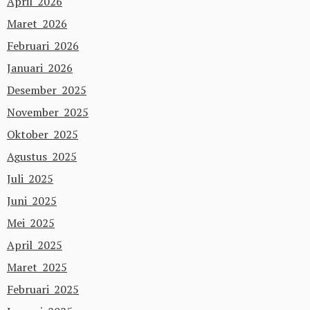
April 2026
Maret 2026
Februari 2026
Januari 2026
Desember 2025
November 2025
Oktober 2025
Agustus 2025
Juli 2025
Juni 2025
Mei 2025
April 2025
Maret 2025
Februari 2025