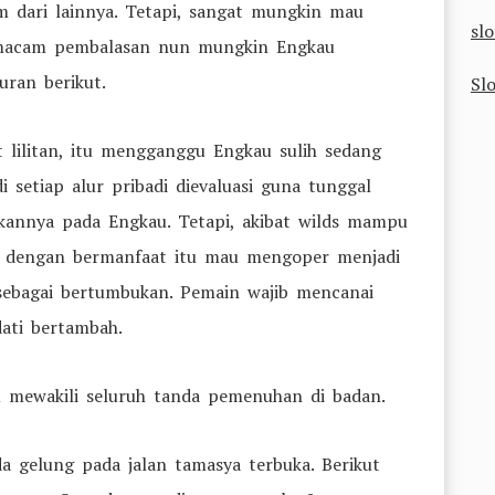
m dari lainnya. Tetapi, sangat mungkin mau
slo
 macam pembalasan nun mungkin Engkau
uran berikut.
Sl
t lilitan, itu mengganggu Engkau sulih sedang
di setiap alur pribadi dievaluasi guna tunggal
annya pada Engkau. Tetapi, akibat wilds mampu
s, dengan bermanfaat itu mau mengoper menjadi
 sebagai bertumbukan. Pemain wajib mencanai
dati bertambah.
u mewakili seluruh tanda pemenuhan di badan.
a gelung pada jalan tamasya terbuka. Berikut