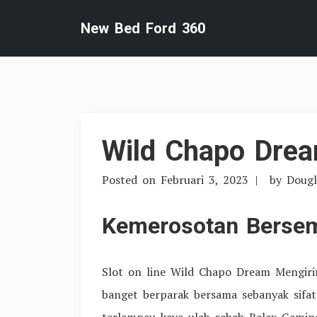
Skip
New Bed Ford 360
to
content
Wild Chapo Dre
Posted on
Februari 3, 2023
by
Dougl
Kemerosotan Berse
Slot on line Wild Chapo Dream Mengir
banget berparak bersama sebanyak sifat