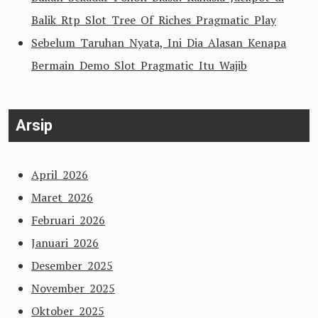
Balik Rtp Slot Tree Of Riches Pragmatic Play
Sebelum Taruhan Nyata, Ini Dia Alasan Kenapa
Bermain Demo Slot Pragmatic Itu Wajib
Arsip
April 2026
Maret 2026
Februari 2026
Januari 2026
Desember 2025
November 2025
Oktober 2025