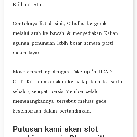
Brilliant Atar.
Contohnya list di sini., Cthulhu bergerak
melalui arah ke bawah & menyediakan Kalian
agunan penunaian lebih besar semasa pasti
dalam layar.
Move cemerlang dengan Take up ‘n HEAD
OUT: Kita dipekerjakan ke hadap klimaks, serta
sebab \ sempat persis Member selalu
memenangkannya, tersebut meluas gede
kegembiraan dalam pertandingan.
Putusan kami akan slot