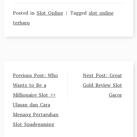
Posted in
Slot Online
Tagged
slot online
terbaru
Navigasi
Previous Post:
Who
Next Post:
Great
pos
Wants to Be a
Gold Review Slot
Millionaire Slot >>
Gacor
Ulasan dan Cara
Menang Pertaruhan
Slot Spadegaming