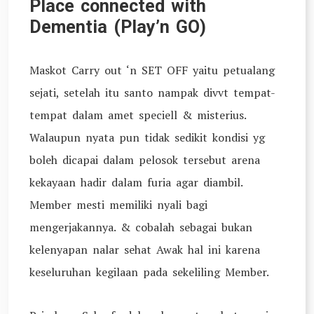
Place connected with
Dementia (Play’n GO)
Maskot Carry out ‘n SET OFF yaitu petualang
sejati, setelah itu santo nampak divvt tempat-
tempat dalam amet speciell & misterius.
Walaupun nyata pun tidak sedikit kondisi yg
boleh dicapai dalam pelosok tersebut arena
kekayaan hadir dalam furia agar diambil.
Member mesti memiliki nyali bagi
mengerjakannya. & cobalah sebagai bukan
kelenyapan nalar sehat Awak hal ini karena
keseluruhan kegilaan pada sekeliling Member.