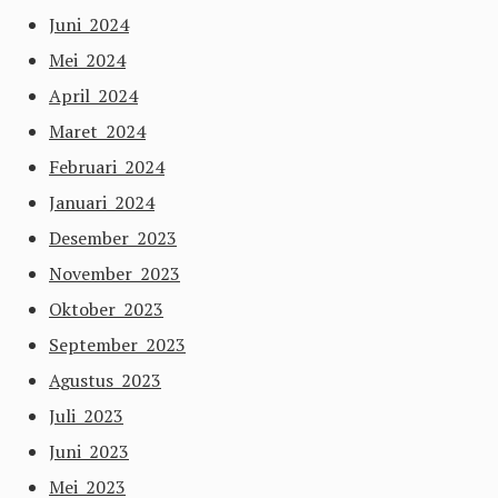
Juni 2024
Mei 2024
April 2024
Maret 2024
Februari 2024
Januari 2024
Desember 2023
November 2023
Oktober 2023
September 2023
Agustus 2023
Juli 2023
Juni 2023
Mei 2023