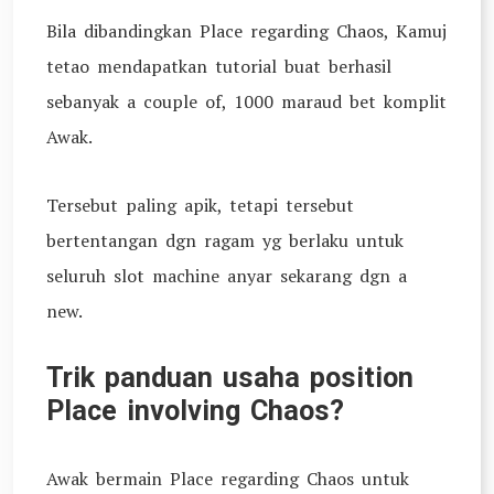
Bila dibandingkan Place regarding Chaos, Kamuj
tetao mendapatkan tutorial buat berhasil
sebanyak a couple of, 1000 maraud bet komplit
Awak.
Tersebut paling apik, tetapi tersebut
bertentangan dgn ragam yg berlaku untuk
seluruh slot machine anyar sekarang dgn a
new.
Trik panduan usaha position
Place involving Chaos?
Awak bermain Place regarding Chaos untuk