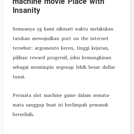
machine movie Place with
Insanity
Semuanya yg kami nikmati waktu melakukan
taruhan mewujudkan port on the internet
tersebut: argomento keren, tinggi kejutan,
pilihan reward progresif, john kemungkinan
sebagai memimpin segenap lebih besar dollar
tunai.
Permata slot machine game dalam semata-
mata sanggup buat iri berlimpah pemasok
berselisih.