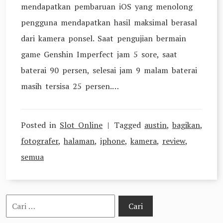
mendapatkan pembaruan iOS yang menolong
pengguna mendapatkan hasil maksimal berasal
dari kamera ponsel. Saat pengujian bermain
game Genshin Imperfect jam 5 sore, saat
baterai 90 persen, selesai jam 9 malam baterai
masih tersisa 25 persen.…
Posted in
Slot Online
Tagged
austin
,
bagikan
,
fotografer
,
halaman
,
iphone
,
kamera
,
review
,
semua
Cari
untuk: