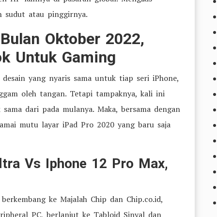
n sudut atau pinggirnya.
 Bulan Oktober 2022,
ok Untuk Gaming
 desain yang nyaris sama untuk tiap seri iPhone,
gam oleh tangan. Tetapi tampaknya, kali ini
k sama dari pada mulanya. Maka, bersama dengan
yamai mutu layar iPad Pro 2020 yang baru saja
tra Vs Iphone 12 Pro Max,
 berkembang ke Majalah Chip dan Chip.co.id,
ripheral PC, berlanjut ke Tabloid Sinyal dan