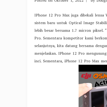
Posted on
Oktober 1, 2022
by
Dougl
IPhone 12 Pro Max juga dibekali lensa 
sistem baru untuk Optical Image Stabil
lebih besar bersama 1.7 micron piksel.
Pro. Sementara kompetitor kami berkomp
selanjutnya, kita datang bersama dengan
menjelaskan. IPhone 12 Pro mengusung
inci. Sementara, iPhone 12 Pro Max memil