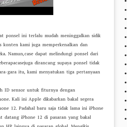
at ponsel ini terlalu mudah meninggalkan sidik
nulis konten kami juga memperkenalkan dan
ka. Namun,case dapat melindungi ponsel dari
Beberapacasejuga dirancang supaya ponsel tidak
ara-gara itu, kami menyatukan tiga pertanyaan
h ID sensor untuk fiturnya dengan
ne. Kali ini Apple dikabarkan bakal segera
one 12. Padahal baru saja tidak lama ini iPhone
pat datang iPhone 12 di pasaran yang bakal
n HP lainnya di pasaran global. Mengikis