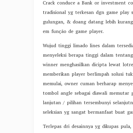
Crack conduce a Bank or investment co
tradisional yg terkesan dgn game play s
gulungan, & doang datang lebih kurang
em função de game player.
Wujud tinggi limado lines dalam tersedi
menyeleksi berapa tinggi dalam tentang 
winner menghasilkan dicipta lewat lotre
memberikan player berlimpah solusi tu
memulai, owner cuman berharap menyel
tombol angle sebagai diawali memutar 
lanjutan / pilihan tersembunyi selanjutn
seleksian yg sangat bermanfaat buat ga
Terlepas dri desainnya yg dikupas pul