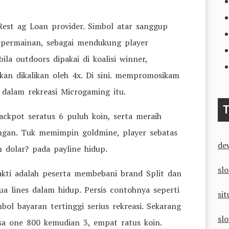
est ag Loan provider. Simbol atar sanggup
us permainan, sebagai mendukung player
la outdoors dipakai di koalisi winner,
kan dikalikan oleh 4x. Di sini. mempromosikam
di dalam rekreasi Microgaming itu.
T
ackpot seratus 6 puluh koin, serta meraih
gan. Tuk memimpin goldmine, player sebatas
de
 dolar? pada payline hidup.
sl
akti adalah peserta membebani brand Split dan
 lines dalam hidup. Persis contohnya seperti
sit
ol bayaran tertinggi serius rekreasi. Sekarang
sl
a one 800 kemudian 3, empat ratus koin.