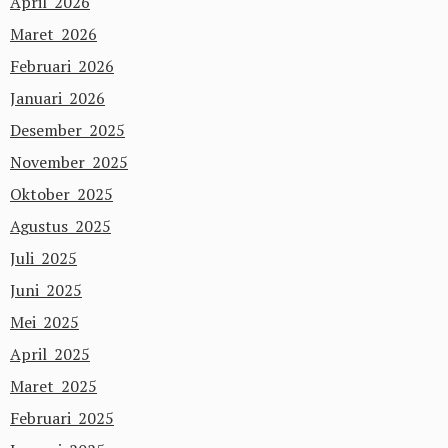
April 2026
Maret 2026
Februari 2026
Januari 2026
Desember 2025
November 2025
Oktober 2025
Agustus 2025
Juli 2025
Juni 2025
Mei 2025
April 2025
Maret 2025
Februari 2025