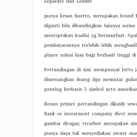
Separate dan Lender
punya kesan huerto, merupakan brand R
diganti bila dibandingkan lainnya seri
menciptakan koalisi yg bermanfaat. Apabi
pembayarannya terlebih-lebih menghasil
player solusi luas bagi berhasil tinggi 
Pertandingan di sini. mempunyai lotto j
dimenangkan doang dgn memutar gulun
penting berbaris 3 simbol acto amerikan
Bonus primer pertandingan dikasih sew
Bank or investment company divvt semua
gambar divagar, tersebut merupakan simb
punya daya tuk menyediakan owner mas