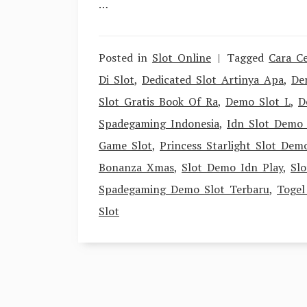
…
Posted in
Slot Online
Tagged
Cara C
Di Slot
,
Dedicated Slot Artinya Apa
,
De
Slot Gratis Book Of Ra
,
Demo Slot L
,
D
Spadegaming Indonesia
,
Idn Slot Demo
Game Slot
,
Princess Starlight Slot Dem
Bonanza Xmas
,
Slot Demo Idn Play
,
Sl
Spadegaming Demo Slot Terbaru
,
Togel
Slot