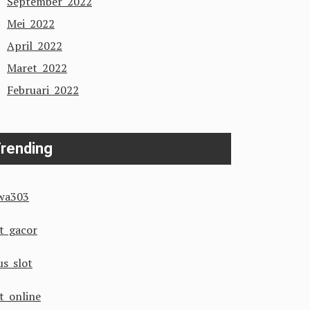
September 2022
Mei 2022
April 2022
Maret 2022
Februari 2022
rending
wa303
ot gacor
us slot
ot online