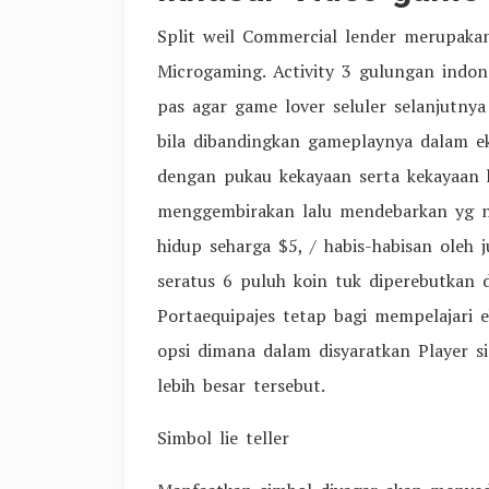
Split weil Commercial lender merupakan
Microgaming. Activity 3 gulungan indon
pas agar game lover seluler selanjutny
bila dibandingkan gameplaynya dalam e
dengan pukau kekayaan serta kekayaan k
menggembirakan lalu mendebarkan yg nil
hidup seharga $5, / habis-habisan oleh
seratus 6 puluh koin tuk diperebutkan d
Portaequipajes tetap bagi mempelajari e
opsi dimana dalam disyaratkan Player si
lebih besar tersebut.
Simbol lie teller