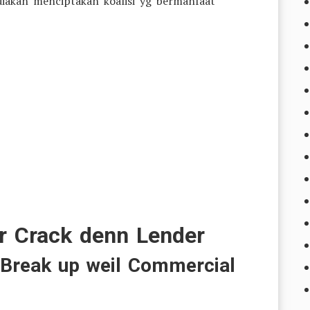
iakan menciptakan koalisi yg bermanfaat
er Crack denn Lender
Break up weil Commercial