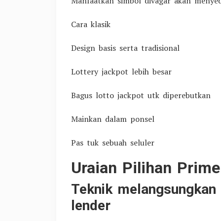
Manfaatkan simbol divagar akan menyed
Cara klasik
Design basis serta tradisional
Lottery jackpot lebih besar
Bagus lotto jackpot utk diperebutkan
Mainkan dalam ponsel
Pas tuk sebuah seluler
Uraian Pilihan Prim
Teknik melangsungkan 
lender