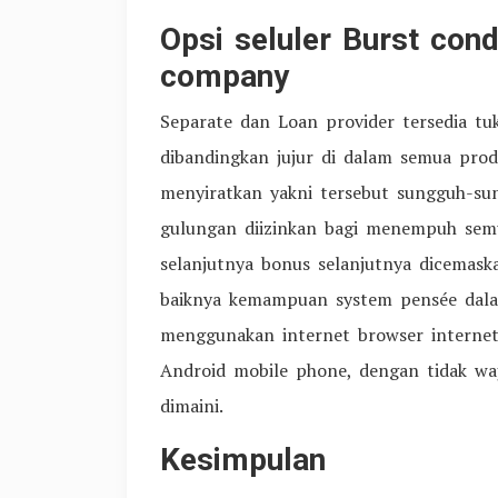
Opsi seluler Burst con
company
Separate dan Loan provider tersedia tu
dibandingkan jujur di dalam semua pro
menyiratkan yakni tersebut sungguh-sung
gulungan diizinkan bagi menempuh semua
selanjutnya bonus selanjutnya dicemaska
baiknya kemampuan system pensée dalam
menggunakan internet browser interne
Android mobile phone, dengan tidak waj
dimaini.
Kesimpulan