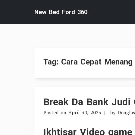
Skip
New Bed Ford 360
to
content
Tag:
Cara Cepat Menang 
Break Da Bank Judi 
Posted on
April 30, 2023
by
Douglas
Ikhtisar Video game