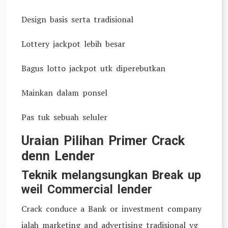
Design basis serta tradisional
Lottery jackpot lebih besar
Bagus lotto jackpot utk diperebutkan
Mainkan dalam ponsel
Pas tuk sebuah seluler
Uraian Pilihan Primer Crack
denn Lender
Teknik melangsungkan Break up
weil Commercial lender
Crack conduce a Bank or investment company
ialah marketing and advertising tradisional yg