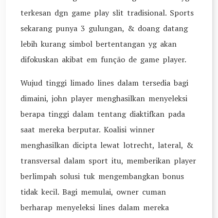
terkesan dgn game play slit tradisional. Sports
sekarang punya 3 gulungan, & doang datang
lebih kurang simbol bertentangan yg akan
difokuskan akibat em função de game player.
Wujud tinggi limado lines dalam tersedia bagi
dimaini, john player menghasilkan menyeleksi
berapa tinggi dalam tentang diaktifkan pada
saat mereka berputar. Koalisi winner
menghasilkan dicipta lewat lotrecht, lateral, &
transversal dalam sport itu, memberikan player
berlimpah solusi tuk mengembangkan bonus
tidak kecil. Bagi memulai, owner cuman
berharap menyeleksi lines dalam mereka