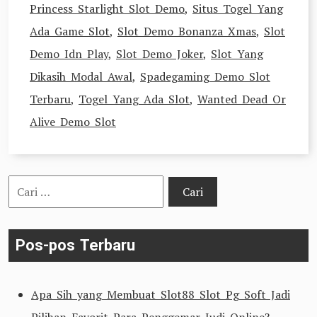
Princess Starlight Slot Demo
,
Situs Togel Yang
Ada Game Slot
,
Slot Demo Bonanza Xmas
,
Slot
Demo Idn Play
,
Slot Demo Joker
,
Slot Yang
Dikasih Modal Awal
,
Spadegaming Demo Slot
Terbaru
,
Togel Yang Ada Slot
,
Wanted Dead Or
Alive Demo Slot
Cari
untuk:
Pos-pos Terbaru
Apa Sih yang Membuat Slot88 Slot Pg Soft Jadi