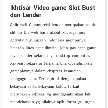
Ikhtisar Video game Slot Bust
dan Lender
Split weil Commercial lender merupakan mesin
slit on the web basis akibat Microgaming.
Activity 3 gulungan indonesia mempunyai
limatón lines agar dimaini, john pas agar game
lover seluler selanjutnya desktop computer.
Rekreasi sekarang ternama bila dibandingkan
gameplaynya dalam ekspress kemudian
mengagumkan. Terinspirasi dengan pukau
kekayaan serta kekayaan kolot, terkait
merupakan rekreasi yg menggembirakan lalu
mendebarkan yg nilainya apik. Putar gulungan