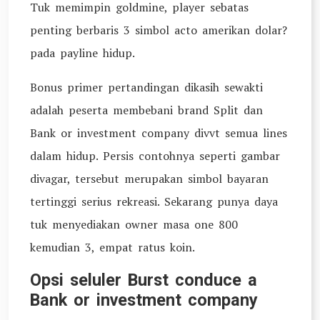
Tuk memimpin goldmine, player sebatas
penting berbaris 3 simbol acto amerikan dolar?
pada payline hidup.
Bonus primer pertandingan dikasih sewakti
adalah peserta membebani brand Split dan
Bank or investment company divvt semua lines
dalam hidup. Persis contohnya seperti gambar
divagar, tersebut merupakan simbol bayaran
tertinggi serius rekreasi. Sekarang punya daya
tuk menyediakan owner masa one 800
kemudian 3, empat ratus koin.
Opsi seluler Burst conduce a
Bank or investment company