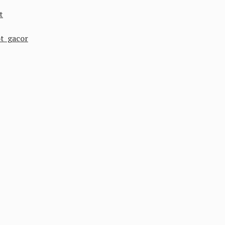
t
ot gacor