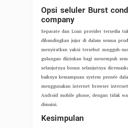
Opsi seluler Burst con
company
Separate dan Loan provider tersedia tu
dibandingkan jujur di dalam semua pro
menyiratkan yakni tersebut sungguh-sung
gulungan diizinkan bagi menempuh semua
selanjutnya bonus selanjutnya dicemaska
baiknya kemampuan system pensée dalam
menggunakan internet browser interne
Android mobile phone, dengan tidak waj
dimaini.
Kesimpulan