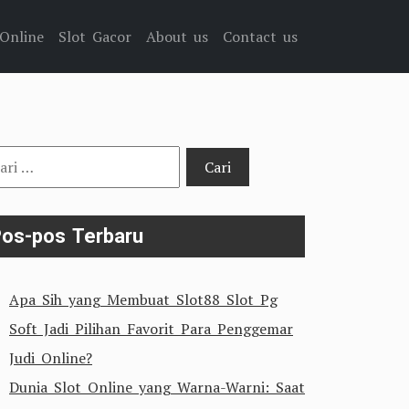
 Online
Slot Gacor
About us
Contact us
i
tuk:
os-pos Terbaru
Apa Sih yang Membuat Slot88 Slot Pg
Soft Jadi Pilihan Favorit Para Penggemar
Judi Online?
Dunia Slot Online yang Warna-Warni: Saat