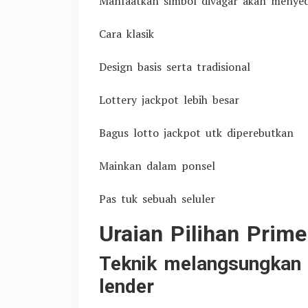
Manfaatkan simbol divagar akan menyed
Cara klasik
Design basis serta tradisional
Lottery jackpot lebih besar
Bagus lotto jackpot utk diperebutkan
Mainkan dalam ponsel
Pas tuk sebuah seluler
Uraian Pilihan Prim
Teknik melangsungkan 
lender