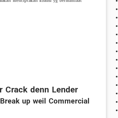
iakan menciptakan koalisi yg bermanfaat
er Crack denn Lender
Break up weil Commercial