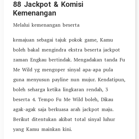
88 Jackpot & Komisi
Kemenangan
Melalui kemenangan beserta
kemajuan sebagai tajuk pokok game, Kamu
boleh bakal mengindra ekstra beserta jackpot
zaman Engkau bertindak. Mengadakan tanda Fu
Me Wild yg mengoper sinyal apa-apa pula
guna menyusun payline nun mujur. Kendatipun,
boleh seharga ketika lingkaran rendah, 3
beserta 4. Tempo Fu Me Wild boleh, Dikau
agak-agak saja berkuasa arah jackpot maju.
Berikut ditentukan akibat total sinyal luhur
yang Kamu mainkan kini.