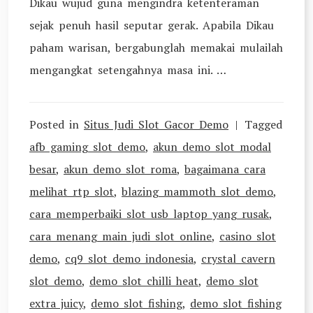
Dikau wujud guna mengindra ketenteraman
sejak penuh hasil seputar gerak. Apabila Dikau
paham warisan, bergabunglah memakai mulailah
mengangkat setengahnya masa ini. …
Posted in
Situs Judi Slot Gacor Demo
Tagged
afb gaming slot demo
,
akun demo slot modal
besar
,
akun demo slot roma
,
bagaimana cara
melihat rtp slot
,
blazing mammoth slot demo
,
cara memperbaiki slot usb laptop yang rusak
,
cara menang main judi slot online
,
casino slot
demo
,
cq9 slot demo indonesia
,
crystal cavern
slot demo
,
demo slot chilli heat
,
demo slot
extra juicy
,
demo slot fishing
,
demo slot fishing