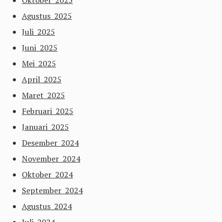
Oktober 2025
Agustus 2025
Juli 2025
Juni 2025
Mei 2025
April 2025
Maret 2025
Februari 2025
Januari 2025
Desember 2024
November 2024
Oktober 2024
September 2024
Agustus 2024