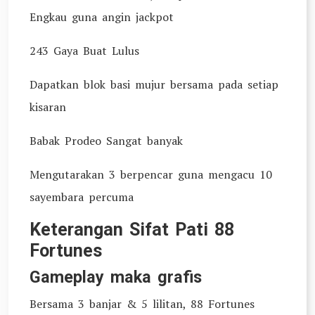
Engkau guna angin jackpot
243 Gaya Buat Lulus
Dapatkan blok basi mujur bersama pada setiap
kisaran
Babak Prodeo Sangat banyak
Mengutarakan 3 berpencar guna mengacu 10
sayembara percuma
Keterangan Sifat Pati 88
Fortunes
Gameplay maka grafis
Bersama 3 banjar & 5 lilitan, 88 Fortunes