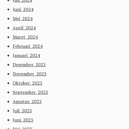
Juli 2024
Juni 2024
Mei 2024
April 2024
Maret 2024
Februari 2024
Januari 2024
Desember 2023
November 2023
Oktober 2023
September 2023
Agustus 2023
Juli 2023
Juni 2023