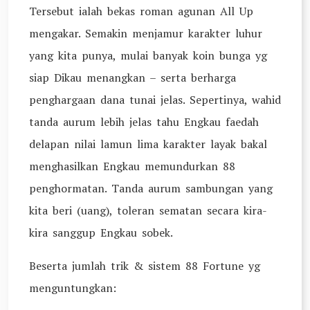
Tersebut ialah bekas roman agunan All Up
mengakar. Semakin menjamur karakter luhur
yang kita punya, mulai banyak koin bunga yg
siap Dikau menangkan – serta berharga
penghargaan dana tunai jelas. Sepertinya, wahid
tanda aurum lebih jelas tahu Engkau faedah
delapan nilai lamun lima karakter layak bakal
menghasilkan Engkau memundurkan 88
penghormatan. Tanda aurum sambungan yang
kita beri (uang), toleran sematan secara kira-
kira sanggup Engkau sobek.
Beserta jumlah trik & sistem 88 Fortune yg
menguntungkan: