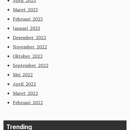
April 2023
Maret 2023
Februari 2023
Januari 2023
Desember 2022
November 2022
Oktober 2022
September 2022
Mei 2022
April 2022
Maret 2022
Februari 2022
Trending