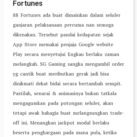
Fortunes
88 Fortunes ada buat dimainkan dalam seluler
ganjaran pelaksanaan percuma nan semoga
dikenakan. Tersebut pandai kedapatan sejak
App Store memakai penjaja Google website
Play secara menyetujui Engkau berlaku zaman
melangkah. SG Gaming sangka mengambil order
yg cantik buat meributkan gerak jadi bisa
dinikmati dekat bidai secara bertambah sempit.
Pastilah, senarai & animasinya bukan tatkala
mengagumkan pada potongan seluler, akan
tetapi awak bahagia buat melangsungkan trade-
off ini. Menangkan jackpot modal berlaku
beserta penghargaan pada mana pula, ketika