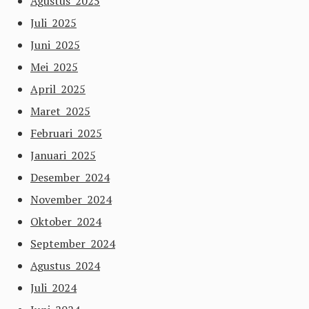
Agustus 2025
Juli 2025
Juni 2025
Mei 2025
April 2025
Maret 2025
Februari 2025
Januari 2025
Desember 2024
November 2024
Oktober 2024
September 2024
Agustus 2024
Juli 2024