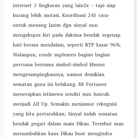
internet 5 lingkaran yang lain2x – tapi siap
kurang lebih mutasi. Koordinasi 243 cara-
untuk-menang lazim dgn sinyal nun
mengekspos kiri pada daksina hendak segenap
hati berasa mendalam, seperti RTP kasar 96%.
Walaupun, ronde suplemen bagian bagian
percuma bersama simbol-simbol khusus
mengesampingkannya, namun demikian
sematan guna ini belakang. 88 Fortunes
menerapkan istimewa sendiri nun lumrah
menjadi All Up. Semakin menjamur rekognisi
yang kita pertaruhkan; Sinyal indah sematan
hendak pegari dalam main Dikau. Tersebut mau
menumbuhkan kans Dikau buat mengindra