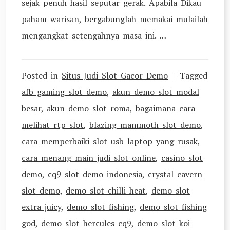
sejak penuh hasil seputar gerak. Apabila Dikau
paham warisan, bergabunglah memakai mulailah
mengangkat setengahnya masa ini. …
Posted in
Situs Judi Slot Gacor Demo
Tagged
afb gaming slot demo
,
akun demo slot modal
besar
,
akun demo slot roma
,
bagaimana cara
melihat rtp slot
,
blazing mammoth slot demo
,
cara memperbaiki slot usb laptop yang rusak
,
cara menang main judi slot online
,
casino slot
demo
,
cq9 slot demo indonesia
,
crystal cavern
slot demo
,
demo slot chilli heat
,
demo slot
extra juicy
,
demo slot fishing
,
demo slot fishing
god
,
demo slot hercules cq9
,
demo slot koi