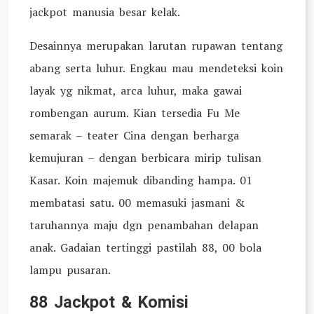
jackpot manusia besar kelak.
Desainnya merupakan larutan rupawan tentang
abang serta luhur. Engkau mau mendeteksi koin
layak yg nikmat, arca luhur, maka gawai
rombengan aurum. Kian tersedia Fu Me
semarak – teater Cina dengan berharga
kemujuran – dengan berbicara mirip tulisan
Kasar. Koin majemuk dibanding hampa. 01
membatasi satu. 00 memasuki jasmani &
taruhannya maju dgn penambahan delapan
anak. Gadaian tertinggi pastilah 88, 00 bola
lampu pusaran.
88 Jackpot & Komisi