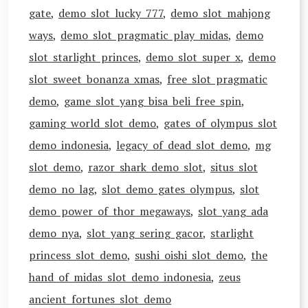
gate
,
demo slot lucky 777
,
demo slot mahjong
ways
,
demo slot pragmatic play midas
,
demo
slot starlight princes
,
demo slot super x
,
demo
slot sweet bonanza xmas
,
free slot pragmatic
demo
,
game slot yang bisa beli free spin
,
gaming world slot demo
,
gates of olympus slot
demo indonesia
,
legacy of dead slot demo
,
mg
slot demo
,
razor shark demo slot
,
situs slot
demo no lag
,
slot demo gates olympus
,
slot
demo power of thor megaways
,
slot yang ada
demo nya
,
slot yang sering gacor
,
starlight
princess slot demo
,
sushi oishi slot demo
,
the
hand of midas slot demo indonesia
,
zeus
ancient fortunes slot demo