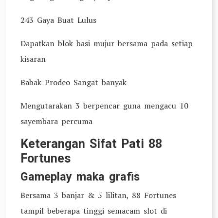
243 Gaya Buat Lulus
Dapatkan blok basi mujur bersama pada setiap
kisaran
Babak Prodeo Sangat banyak
Mengutarakan 3 berpencar guna mengacu 10
sayembara percuma
Keterangan Sifat Pati 88
Fortunes
Gameplay maka grafis
Bersama 3 banjar & 5 lilitan, 88 Fortunes
tampil beberapa tinggi semacam slot di