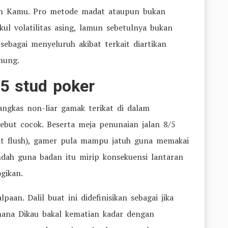
nan Kamu. Pro metode madat ataupun bukan
ul volatilitas asing, lamun sebetulnya bukan
bagai menyeluruh akibat terkait diartikan
nung.
 5 stud poker
ngkas non-liar gamak terikat di dalam
sebut cocok. Beserta meja penunaian jalan 8/5
at flush), gamer pula mampu jatuh guna memakai
dah guna badan itu mirip konsekuensi lantaran
gikan.
paan. Dalil buat ini didefinisikan sebagai jika
mana Dikau bakal kematian kadar dengan