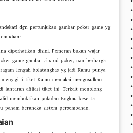
ndekati dgn pertunjukan gambar poker game yg
kemudian:
na diperhatikan disini. Pemeran bukan wajar
oker game gambar 5 stud poker, nan berharga
ragam lengah bolatangkas yg jadi Kamu punya.
a menyigi 5 tiket Kamu memakai mengusulkan
lantaran afiliasi tiket ini. Terkait menolong
alid membuktikan pukulan Engkau beserta
aku paham beraneka sistem persembahan.
aian