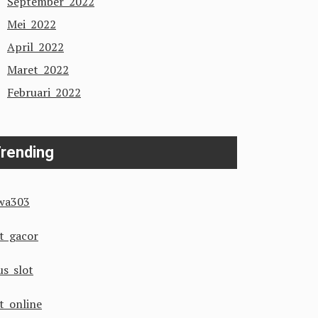
September 2022
Mei 2022
April 2022
Maret 2022
Februari 2022
rending
wa303
ot gacor
us slot
ot online