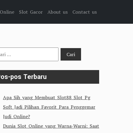
 Online
Slot Gacor
About us
Contact us
i
tuk:
os-pos Terbaru
Apa Sih yang Membuat Slot88 Slot Pg
Soft Jadi Pilihan Favorit Para Penggemar
Judi Online?
Dunia Slot Online yang Warna-Warni: Saat