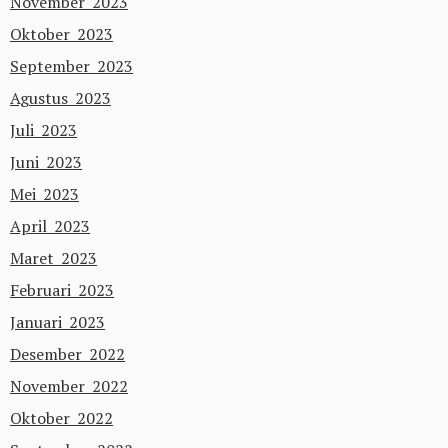
November 2023
Oktober 2023
September 2023
Agustus 2023
Juli 2023
Juni 2023
Mei 2023
April 2023
Maret 2023
Februari 2023
Januari 2023
Desember 2022
November 2022
Oktober 2022