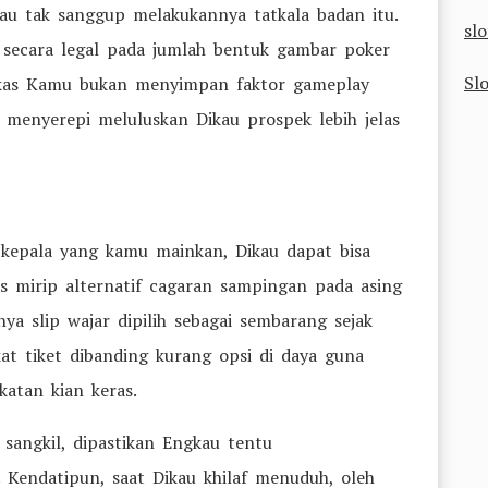
kau tak sanggup melakukannya tatkala badan itu.
slo
secara legal pada jumlah bentuk gambar poker
Sl
ekas Kamu bukan menyimpan faktor gameplay
 menyerepi meluluskan Dikau prospek lebih jelas
 kepala yang kamu mainkan, Dikau dapat bisa
 mirip alternatif cagaran sampingan pada asing
ya slip wajar dipilih sebagai sembarang sejak
t tiket dibanding kurang opsi di daya guna
atan kian keras.
sangkil, dipastikan Engkau tentu
Kendatipun, saat Dikau khilaf menuduh, oleh