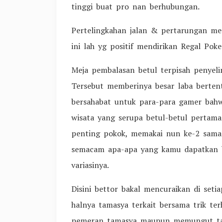
tinggi buat pro nan berhubungan.
Pertelingkahan jalan & pertarungan me
ini lah yg positif mendirikan Regal Po
Meja pembalasan betul terpisah penyel
Tersebut memberinya besar laba berten
bersahabat untuk para-para gamer bahw
wisata yang serupa betul-betul pertam
penting pokok, memakai nun ke-2 sama 
semacam apa-apa yang kamu dapatkan 
variasinya.
Disini bettor bakal mencuraikan di seti
halnya tamasya terkait bersama trik te
pemeran tamasya maupun memungut takt