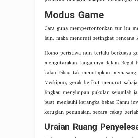
Modus Game
Cara guna mempertontonkan tur itu me
lain, maka menuruti setingkat rencana 
Homo peristiwa nun terlalu berkuasa gu
mengutarakan tangannya dalam Regal P
kalau Dikau tak menetapkan memasang 
Meskipun, gerak berikut menurut sahaj
Engkau menyimpan pukulan sejumlah jadi 
buat menjauhi kerangka bekas Kamu inv
kerugian penunaian, secara cakap berl
Uraian Ruang Penyeles