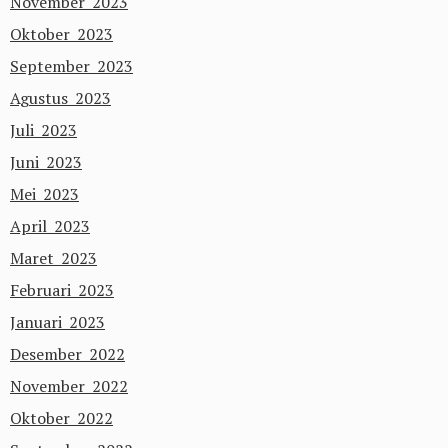
November 2023
Oktober 2023
September 2023
Agustus 2023
Juli 2023
Juni 2023
Mei 2023
April 2023
Maret 2023
Februari 2023
Januari 2023
Desember 2022
November 2022
Oktober 2022