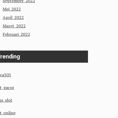
September 2022
Mei 2022
April 2022
Maret 2022
Februari 2022
rending
wa303
ot gacor
us slot
ot online