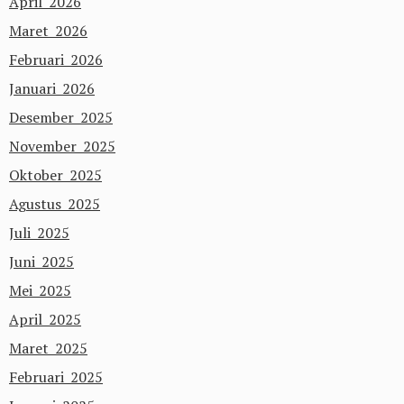
April 2026
Maret 2026
Februari 2026
Januari 2026
Desember 2025
November 2025
Oktober 2025
Agustus 2025
Juli 2025
Juni 2025
Mei 2025
April 2025
Maret 2025
Februari 2025