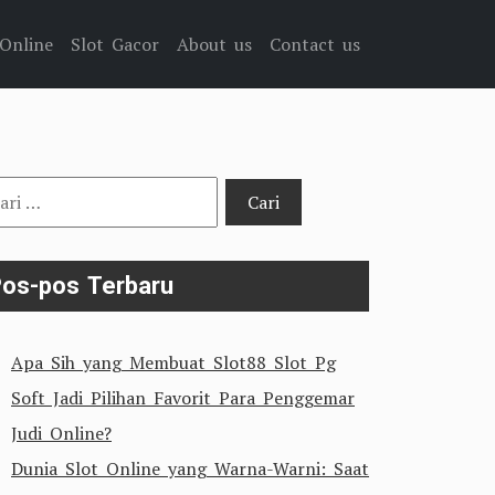
 Online
Slot Gacor
About us
Contact us
i
tuk:
os-pos Terbaru
Apa Sih yang Membuat Slot88 Slot Pg
Soft Jadi Pilihan Favorit Para Penggemar
Judi Online?
Dunia Slot Online yang Warna-Warni: Saat