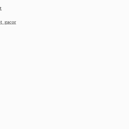
t
ot gacor