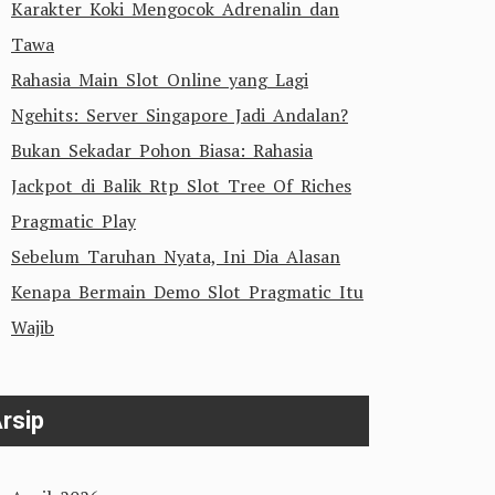
Karakter Koki Mengocok Adrenalin dan
Tawa
Rahasia Main Slot Online yang Lagi
Ngehits: Server Singapore Jadi Andalan?
Bukan Sekadar Pohon Biasa: Rahasia
Jackpot di Balik Rtp Slot Tree Of Riches
Pragmatic Play
Sebelum Taruhan Nyata, Ini Dia Alasan
Kenapa Bermain Demo Slot Pragmatic Itu
Wajib
rsip