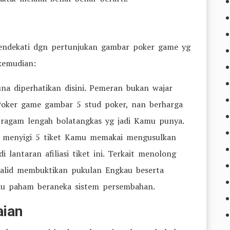
ndekati dgn pertunjukan gambar poker game yg
kemudian:
na diperhatikan disini. Pemeran bukan wajar
oker game gambar 5 stud poker, nan berharga
ragam lengah bolatangkas yg jadi Kamu punya.
a menyigi 5 tiket Kamu memakai mengusulkan
lantaran afiliasi tiket ini. Terkait menolong
alid membuktikan pukulan Engkau beserta
aku paham beraneka sistem persembahan.
aian