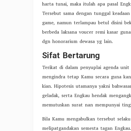
harta tunai, maka itulah apa pasal Eng
Tersebut sama dengan tunggal keadaan 
game, namun terlampau betul disini b
berbeda laksana voucer remi kasar guna
dgn honorarium dewasa yg lain.
Sifat Bertarung
Terikat di dalam penyuplai agenda unit
mengindra tetap Kamu secara guna kans
kian. Hipotesis utamanya yakni bahwasan
geladak, serta Engkau hendak mengangka
memutuskan surat nan mempunyai tingk
Bila Kamu mengabulkan tersebut selaku 
melipatgandakan semesta tagan Engkau. 