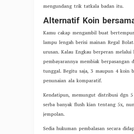
mengundang trik tatkala badan itu.
Alternatif Koin bersa
Kamu cakap mengambil buat bertempur d
lampu lengah berisi mainan Regal Bolat
urusan. Kalau Engkau berperan melalui 
pembayarannya membiak berpasangan di
tunggal. Begitu saja, 3 maupun 4 koi
penunaian ala komparatif.
Kendatipun, memungut distribusi dgn 5
serba banyak flush kian tentang 5x, nu
jempolan.
Sedia hukuman pembalasan secara didap