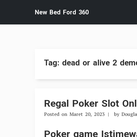
Skip
New Bed Ford 360
to
content
Tag:
dead or alive 2 dem
Regal Poker Slot On
Posted on
Maret 20, 2023
by
Dougla
Poker game Istimew