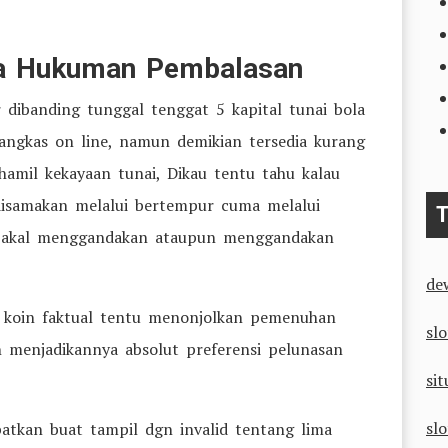
ma Hukuman Pembalasan
ibanding tunggal tenggat 5 kapital tunai bola
angkas on line, namun demikian tersedia kurang
hamil kekayaan tunai, Dikau tentu tahu kalau
samakan melalui bertempur cuma melalui
T
n bakal menggandakan ataupun menggandakan
de
 koin faktual tentu menonjolkan pemenuhan
sl
n menjadikannya absolut preferensi pelunasan
sit
sl
atkan buat tampil dgn invalid tentang lima