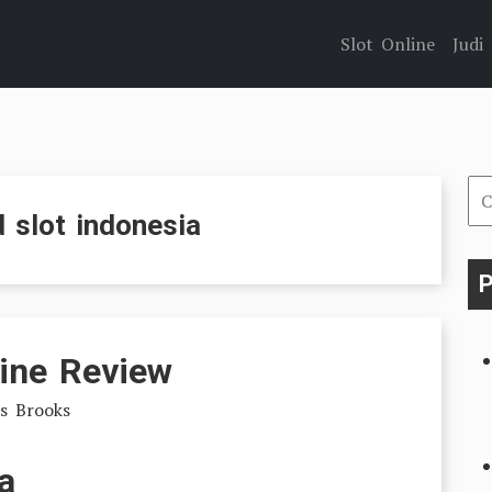
Slot Online
Judi
Car
 slot indonesia
un
P
line Review
s Brooks
a