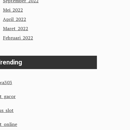
September 2022
Mei 2022
April 2022
Maret 2022
Februari 2022
rending
wa303
ot gacor
us slot
ot online