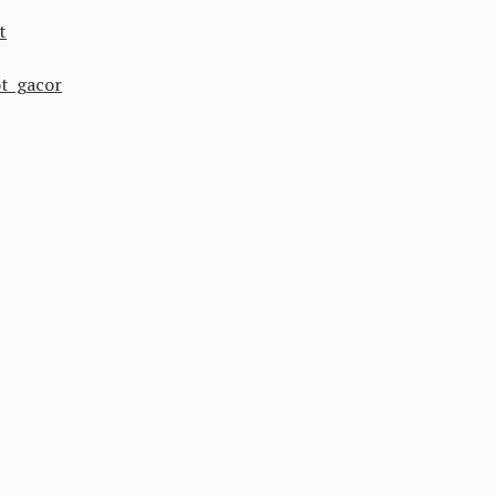
t
ot gacor