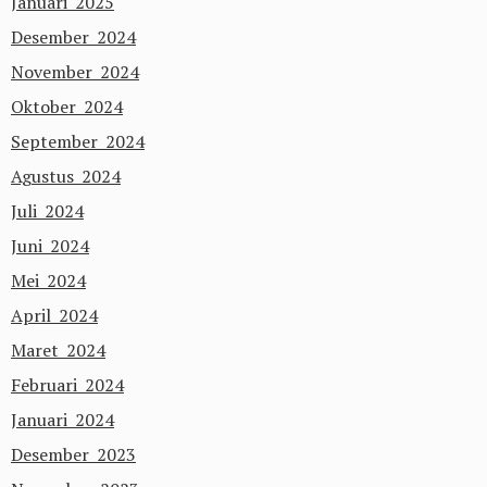
Januari 2025
Desember 2024
November 2024
Oktober 2024
September 2024
Agustus 2024
Juli 2024
Juni 2024
Mei 2024
April 2024
Maret 2024
Februari 2024
Januari 2024
Desember 2023