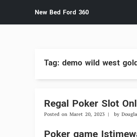
Skip
New Bed Ford 360
to
content
Tag:
demo wild west gold
Regal Poker Slot On
Posted on
Maret 20, 2023
by
Dougla
Poker game Istimew