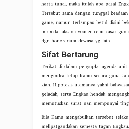
harta tunai, maka itulah apa pasal Eng
Tersebut sama dengan tunggal keadaan 
game, namun terlampau betul disini b
berbeda laksana voucer remi kasar guna
dgn honorarium dewasa yg lain.
Sifat Bertarung
Terikat di dalam penyuplai agenda unit
mengindra tetap Kamu secara guna kans
kian. Hipotesis utamanya yakni bahwasan
geladak, serta Engkau hendak mengangka
memutuskan surat nan mempunyai tingk
Bila Kamu mengabulkan tersebut selaku 
melipatgandakan semesta tagan Engkau. 