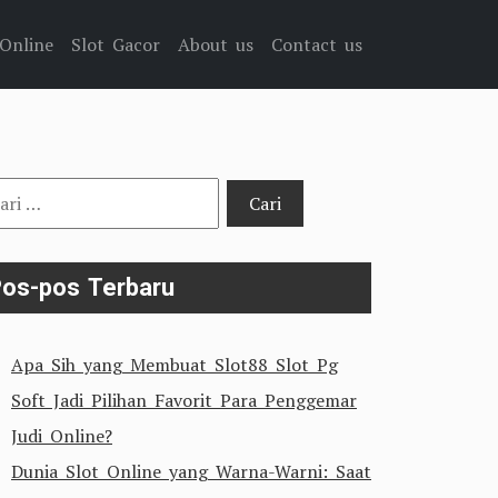
 Online
Slot Gacor
About us
Contact us
i
tuk:
os-pos Terbaru
Apa Sih yang Membuat Slot88 Slot Pg
Soft Jadi Pilihan Favorit Para Penggemar
Judi Online?
Dunia Slot Online yang Warna-Warni: Saat