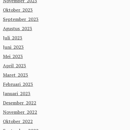
November 2023
Oktober 2023
September 2023
Agustus 2023
Juli 2023
Juni 2023
Mei 2023
April 2023
Maret 2023
Februari 2023
Januari 2023
Desember 2022
November 2022
Oktober 2022