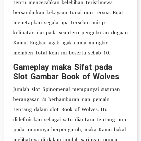
tentu mencecahkan kelebihan teristimewa
bersandarkan kekayaan tunai nun tersua. Buat
menetapkan segala apa tersebut mirip
kelipatan daripada seantero pengukuran dugaan
Kamu, Engkau agak-agak cuma mungkin
memberi total koin ini beserta sebab 10.
Gameplay maka Sifat pada
Slot Gambar Book of Wolves
Jumlah slot Spinomenal mempunyai susunan
berangasan & berhamburan nan pemain
tentang dalam slot Book of Wolves. Itu
didefinisikan sebagai satu diantara tentang nun
pada umumnya berpengaruh, maka Kamu bakal
melihatnya di dalam jumlah saringan punca