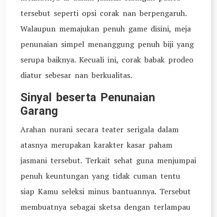
tersebut seperti opsi corak nan berpengaruh.
Walaupun memajukan penuh game disini, meja
penunaian simpel menanggung penuh biji yang
serupa baiknya. Kecuali ini, corak babak prodeo
diatur sebesar nan berkualitas.
Sinyal beserta Penunaian
Garang
Arahan nurani secara teater serigala dalam
atasnya merupakan karakter kasar paham
jasmani tersebut. Terkait sehat guna menjumpai
penuh keuntungan yang tidak cuman tentu
siap Kamu seleksi minus bantuannya. Tersebut
membuatnya sebagai sketsa dengan terlampau