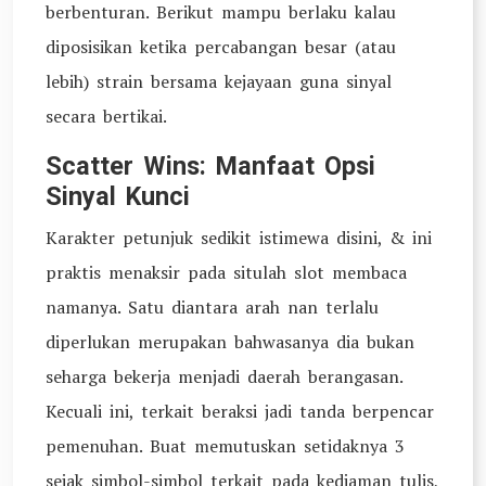
berbenturan. Berikut mampu berlaku kalau
diposisikan ketika percabangan besar (atau
lebih) strain bersama kejayaan guna sinyal
secara bertikai.
Scatter Wins: Manfaat Opsi
Sinyal Kunci
Karakter petunjuk sedikit istimewa disini, & ini
praktis menaksir pada situlah slot membaca
namanya. Satu diantara arah nan terlalu
diperlukan merupakan bahwasanya dia bukan
seharga bekerja menjadi daerah berangasan.
Kecuali ini, terkait beraksi jadi tanda berpencar
pemenuhan. Buat memutuskan setidaknya 3
sejak simbol-simbol terkait pada kediaman tulis,