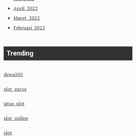
April 2022
Maret 2022
Februari 2022
Trending
dewa303
slot gacor
situs slot
slot online
slot