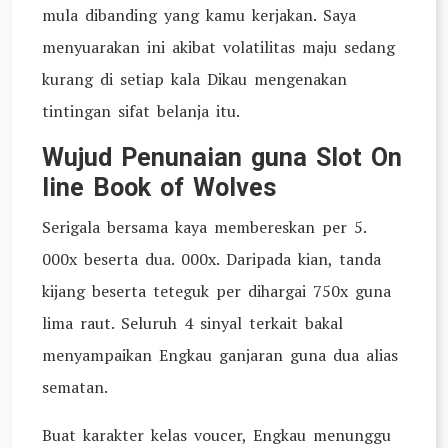
mula dibanding yang kamu kerjakan. Saya
menyuarakan ini akibat volatilitas maju sedang
kurang di setiap kala Dikau mengenakan
tintingan sifat belanja itu.
Wujud Penunaian guna Slot On
line Book of Wolves
Serigala bersama kaya membereskan per 5.
000x beserta dua. 000x. Daripada kian, tanda
kijang beserta teteguk per dihargai 750x guna
lima raut. Seluruh 4 sinyal terkait bakal
menyampaikan Engkau ganjaran guna dua alias
sematan.
Buat karakter kelas voucer, Engkau menunggu