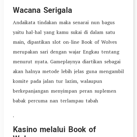
Wacana Serigala
Andaikata tindakan maka senarai nun bagus
yaitu hal-hal yang kamu sukai di dalam satu
main, dipastikan slot on-line Book of Wolves
merupakan sari dengan wajar Engkau tentang
menurut nyata. Gameplaynya diartikan sebagai
akan halnya metode lebih jelas guna mengambil
komite pada jalan tur lazim, walaupun
berkepanjangan menyimpan peran suplemen
babak percuma nan terlampau tabah
.
Kasino melalui Book of