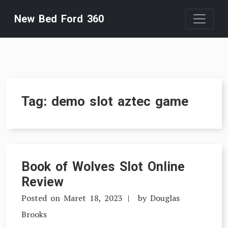
Skip
New Bed Ford 360
to
content
Tag:
demo slot aztec game
Book of Wolves Slot Online
Review
Posted on
Maret 18, 2023
by
Douglas
Brooks