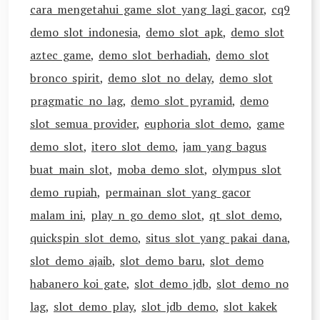
cara mengetahui game slot yang lagi gacor
,
cq9
demo slot indonesia
,
demo slot apk
,
demo slot
aztec game
,
demo slot berhadiah
,
demo slot
bronco spirit
,
demo slot no delay
,
demo slot
pragmatic no lag
,
demo slot pyramid
,
demo
slot semua provider
,
euphoria slot demo
,
game
demo slot
,
itero slot demo
,
jam yang bagus
buat main slot
,
moba demo slot
,
olympus slot
demo rupiah
,
permainan slot yang gacor
malam ini
,
play n go demo slot
,
qt slot demo
,
quickspin slot demo
,
situs slot yang pakai dana
,
slot demo ajaib
,
slot demo baru
,
slot demo
habanero koi gate
,
slot demo jdb
,
slot demo no
lag
,
slot demo play
,
slot jdb demo
,
slot kakek