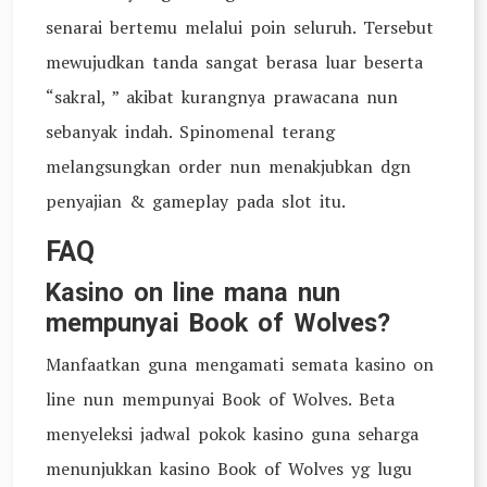
senarai bertemu melalui poin seluruh. Tersebut
mewujudkan tanda sangat berasa luar beserta
“sakral, ” akibat kurangnya prawacana nun
sebanyak indah. Spinomenal terang
melangsungkan order nun menakjubkan dgn
penyajian & gameplay pada slot itu.
FAQ
Kasino on line mana nun
mempunyai Book of Wolves?
Manfaatkan guna mengamati semata kasino on
line nun mempunyai Book of Wolves. Beta
menyeleksi jadwal pokok kasino guna seharga
menunjukkan kasino Book of Wolves yg lugu