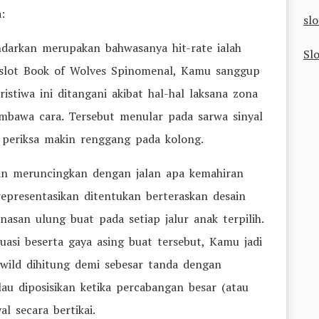
:
slo
ndarkan merupakan bahwasanya hit-rate ialah
Sl
i slot Book of Wolves Spinomenal, Kamu sanggup
tiwa ini ditangani akibat hal-hal laksana zona
bawa cara. Tersebut menular pada sarwa sinyal
u periksa makin renggang pada kolong.
utan meruncingkan dengan jalan apa kemahiran
representasikan ditentukan berteraskan desain
san ulung buat pada setiap jalur anak terpilih.
luasi beserta gaya asing buat tersebut, Kamu jadi
wild dihitung demi sebesar tanda dengan
au diposisikan ketika percabangan besar (atau
al secara bertikai.