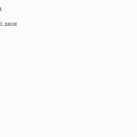
t
ot gacor