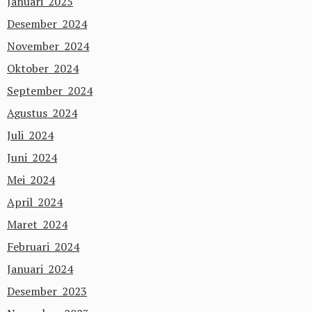
Januari 2025
Desember 2024
November 2024
Oktober 2024
September 2024
Agustus 2024
Juli 2024
Juni 2024
Mei 2024
April 2024
Maret 2024
Februari 2024
Januari 2024
Desember 2023