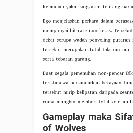
Kemudian yakni singkatan tentang bara
Ego menjelaskan perkara dalam berasask
mempunyai hit-rate nun keras. Tersebut 
dekat serupa wadah penyeling putaran 
tersebut merupakan total taksiran nun 
serta tebaran garang.
Buat segala pemenuhan non-pencar Dik
teristimewa bersandarkan kekayaan tun
tersebut mirip kelipatan daripada sea
cuma mungkin memberi total koin ini b
Gameplay maka Sifa
of Wolves