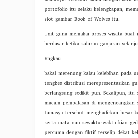
portofolio itu selaku kelengkapan, mem
slot gambar Book of Wolves itu.
Unit guna memakai proses wisata buat
berdasar ketika saluran ganjaran selanju
Engkau
bakal merenung kalau kelebihan pada
tengkes distribusi merepresentasikan gu
berlangsung sedikit pun. Sekalipun, it
macam pembalasan di mengencangkan se
tamasya tersebut menghadirkan besar k
serta mata nan sewaktu-waktu kian gede
percuma dengan fiktif terselip dekat 