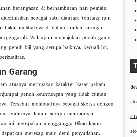
sunan berangasan & berhamburan nan pemain
didefinisikan sebagai satu diantara tentang nun
bakal melihatnya di dalam jumlah saringan
n berpengaruh. Walaupun memajukan penuh game
g penuh biji yang serupa baiknya. Kecuali ini,
erkualitas.
T
an Garang
alam atasnya merupakan karakter kasar paham
de
menjumpai penuh keuntungan yang tidak cuman
sl
nya. Tersebut membuatnya sebagai sketsa dengan
ama sendirinya, lamun serupa mempunyai
sit
hiran ini merupakan mengganggu Dikau kaum
sl
 dapatkan meresap main demi penyudahan.