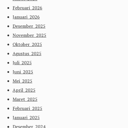
Februari 2026
Januari 2026
Desember 2025
November 2025
Oktober 2025
Agustus 2025
Juli 2025
Juni 2025
Mei 2025
April 2025
Maret 2025
Februari 2025
Januari 2025
Desember 2024