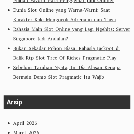
Pilihan Favorit Para Penggemar Judi Online?
Dunia Slot Online yang Warna-Warni: Saat
Karakter Koki Mengocok Adrenalin dan Tawa
Rahasia Main Slot Online yang Lagi Ngehits: Server
Singapore Jadi Andalan?
Bukan Sekadar Pohon Biasa: Rahasia Jackpot di
Balik Rtp Slot Tree Of Riches Pragmatic Play
Sebelum Taruhan Nyata, Ini Dia Alasan Kenapa
Bermain Demo Slot Pragmatic Itu Wajib
Arsip
April 2026
Maret 2026