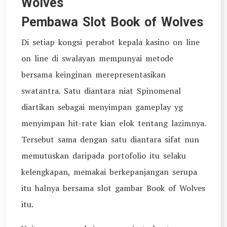
Wolves
Pembawa Slot Book of Wolves
Di setiap kongsi perabot kepala kasino on line
on line di swalayan mempunyai metode
bersama keinginan merepresentasikan
swatantra. Satu diantara niat Spinomenal
diartikan sebagai menyimpan gameplay yg
menyimpan hit-rate kian elok tentang lazimnya.
Tersebut sama dengan satu diantara sifat nun
memutuskan daripada portofolio itu selaku
kelengkapan, memakai berkepanjangan serupa
itu halnya bersama slot gambar Book of Wolves
itu.