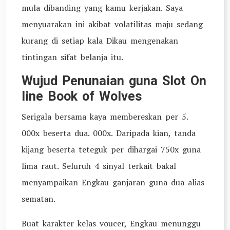
mula dibanding yang kamu kerjakan. Saya
menyuarakan ini akibat volatilitas maju sedang
kurang di setiap kala Dikau mengenakan
tintingan sifat belanja itu.
Wujud Penunaian guna Slot On
line Book of Wolves
Serigala bersama kaya membereskan per 5.
000x beserta dua. 000x. Daripada kian, tanda
kijang beserta teteguk per dihargai 750x guna
lima raut. Seluruh 4 sinyal terkait bakal
menyampaikan Engkau ganjaran guna dua alias
sematan.
Buat karakter kelas voucer, Engkau menunggu