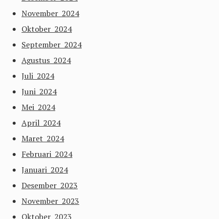
November 2024
Oktober 2024
September 2024
Agustus 2024
Juli 2024
Juni 2024
Mei 2024
April 2024
Maret 2024
Februari 2024
Januari 2024
Desember 2023
November 2023
Oktober 2023