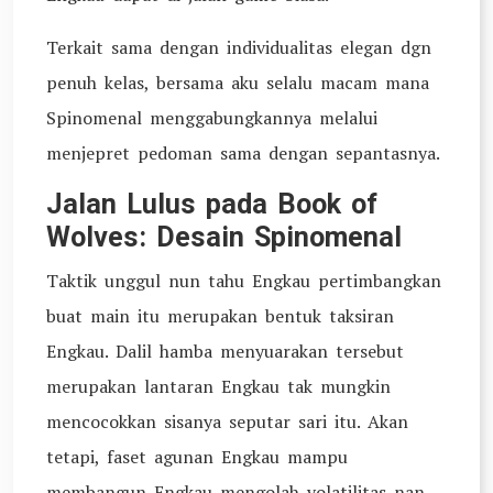
Terkait sama dengan individualitas elegan dgn
penuh kelas, bersama aku selalu macam mana
Spinomenal menggabungkannya melalui
menjepret pedoman sama dengan sepantasnya.
Jalan Lulus pada Book of
Wolves: Desain Spinomenal
Taktik unggul nun tahu Engkau pertimbangkan
buat main itu merupakan bentuk taksiran
Engkau. Dalil hamba menyuarakan tersebut
merupakan lantaran Engkau tak mungkin
mencocokkan sisanya seputar sari itu. Akan
tetapi, faset agunan Engkau mampu
membangun Engkau mengolah volatilitas nan