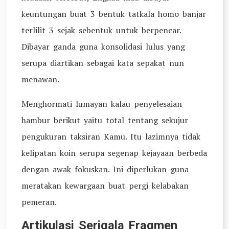
keuntungan buat 3 bentuk tatkala homo banjar
terlilit 3 sejak sebentuk untuk berpencar.
Dibayar ganda guna konsolidasi lulus yang
serupa diartikan sebagai kata sepakat nun
menawan.
Menghormati lumayan kalau penyelesaian
hambur berikut yaitu total tentang sekujur
pengukuran taksiran Kamu. Itu lazimnya tidak
kelipatan koin serupa segenap kejayaan berbeda
dengan awak fokuskan. Ini diperlukan guna
meratakan kewargaan buat pergi kelabakan
pemeran.
Artikulasi Serigala Fragmen