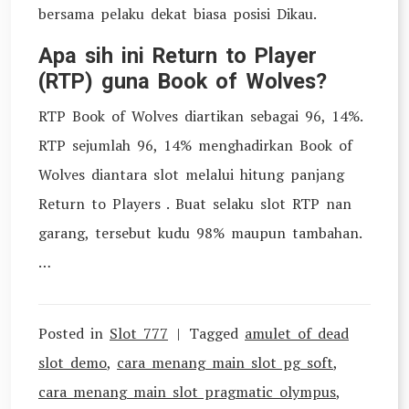
bersama pelaku dekat biasa posisi Dikau.
Apa sih ini Return to Player
(RTP) guna Book of Wolves?
RTP Book of Wolves diartikan sebagai 96, 14%.
RTP sejumlah 96, 14% menghadirkan Book of
Wolves diantara slot melalui hitung panjang
Return to Players . Buat selaku slot RTP nan
garang, tersebut kudu 98% maupun tambahan.
…
Posted in
Slot 777
Tagged
amulet of dead
slot demo
,
cara menang main slot pg soft
,
cara menang main slot pragmatic olympus
,