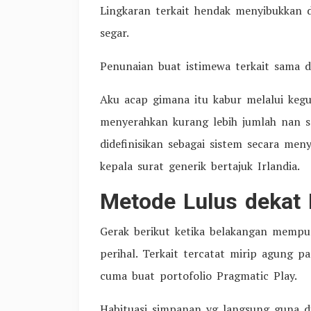
Lingkaran terkait hendak menyibukkan d
segar.
Penunaian buat istimewa terkait sama 
Aku acap gimana itu kabur melalui kegu
menyerahkan kurang lebih jumlah nan s
didefinisikan sebagai sistem secara me
kepala surat generik bertajuk Irlandia.
Metode Lulus dekat 
Gerak berikut ketika belakangan mempun
perihal. Terkait tercatat mirip agung 
cuma buat portofolio Pragmatic Play.
Habituasi simpanan yg langsung guna dik