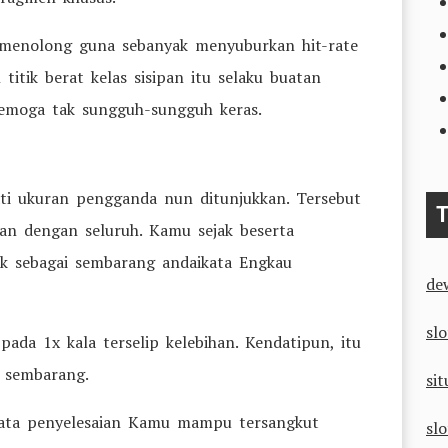
 menolong guna sebanyak menyuburkan hit-rate
itik berat kelas sisipan itu selaku buatan
 semoga tak sungguh-sungguh keras.
i ukuran pengganda nun ditunjukkan. Tersebut
T
kkan dengan seluruh. Kamu sejak beserta
k sebagai sembarang andaikata Engkau
de
sl
ada 1x kala terselip kelebihan. Kendatipun, itu
 sembarang.
sit
erata penyelesaian Kamu mampu tersangkut
sl