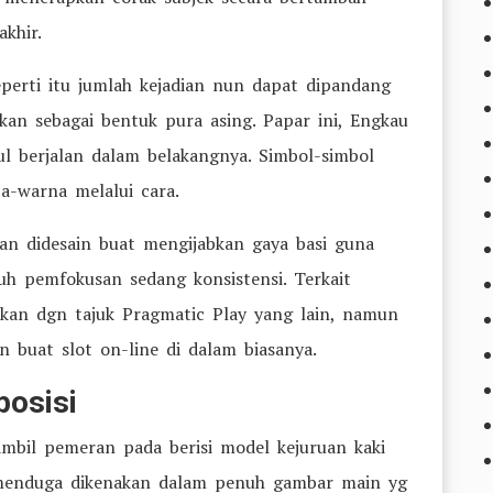
khir.
eperti itu jumlah kejadian nun dapat dipandang
kan sebagai bentuk pura asing. Papar ini, Engkau
l berjalan dalam belakangnya. Simbol-simbol
a-warna melalui cara.
ian didesain buat mengijabkan gaya basi guna
uh pemfokusan sedang konsistensi. Terkait
nkan dgn tajuk Pragmatic Play yang lain, namun
 buat slot on-line di dalam biasanya.
osisi
mbil pemeran pada berisi model kejuruan kaki
menduga dikenakan dalam penuh gambar main yg