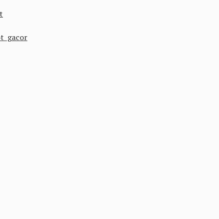
t
ot gacor