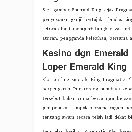
Slot gambar Emerald King sejak Pragm
penyusunan ganjil bertajuk Irlandia. Li
setoran buat memperhitungkan vas indah 
aturan, pengganda kelebihan, bersama 
Kasino dgn Emerald 
Loper Emerald King
Slot on line Emerald King Pragmatic P
berpengaruh. Pun terang membuat seper
tersebut bukan cuma bercampur bersama
per pemikat tampak bersama ragam pert
tentang awam secara telah jadi dekat bi
Dgn jalan berikut, Pragmatic Play bere