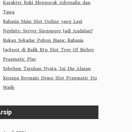
Karakter Koki Mengocok Adrenalin dan
Tawa
Rahasia Main Slot Online yang Lagi
Ngehits: Server Singapore Jadi Andalan?
Bukan Sekadar Pohon Biasa: Rahasia
Jackpot di Balik Rtp Slot Tree Of Riches
Pragmatic Play
Sebelum Taruhan Nyata, Ini Dia Alasan
Kenapa Bermain Demo Slot Pragmatic Itu
Wajib
rsip