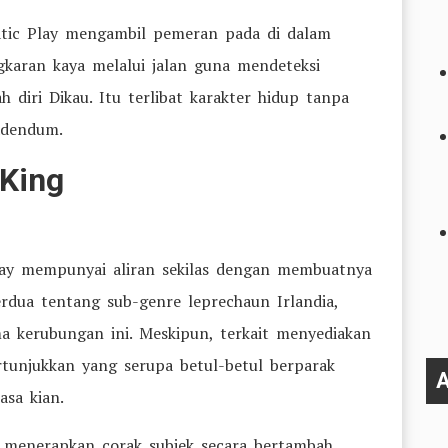
atic Play mengambil pemeran pada di dalam
ngkaran kaya melalui jalan guna mendeteksi
diri Dikau. Itu terlibat karakter hidup tanpa
adendum.
King
lay mempunyai aliran sekilas dengan membuatnya
dua tentang sub-genre leprechaun Irlandia,
 kerubungan ini. Meskipun, terkait menyediakan
unjukkan yang serupa betul-betul berparak
A
asa kian.
s menerapkan corak subjek secara bertambah