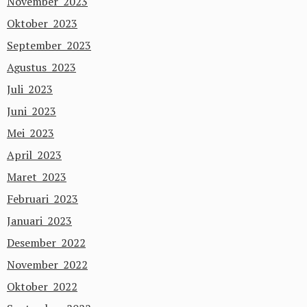
November 2023
Oktober 2023
September 2023
Agustus 2023
Juli 2023
Juni 2023
Mei 2023
April 2023
Maret 2023
Februari 2023
Januari 2023
Desember 2022
November 2022
Oktober 2022