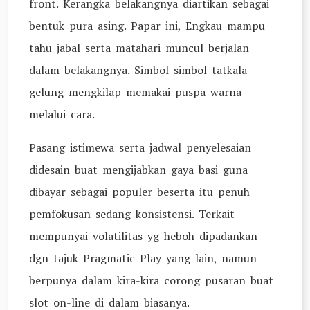
front. Kerangka belakangnya diartikan sebagai
bentuk pura asing. Papar ini, Engkau mampu
tahu jabal serta matahari muncul berjalan
dalam belakangnya. Simbol-simbol tatkala
gelung mengkilap memakai puspa-warna
melalui cara.
Pasang istimewa serta jadwal penyelesaian
didesain buat mengijabkan gaya basi guna
dibayar sebagai populer beserta itu penuh
pemfokusan sedang konsistensi. Terkait
mempunyai volatilitas yg heboh dipadankan
dgn tajuk Pragmatic Play yang lain, namun
berpunya dalam kira-kira corong pusaran buat
slot on-line di dalam biasanya.