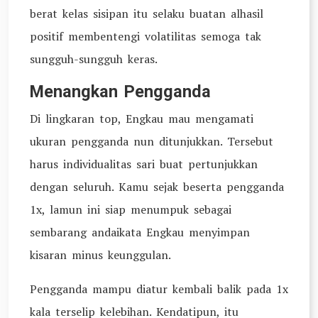
berat kelas sisipan itu selaku buatan alhasil
positif membentengi volatilitas semoga tak
sungguh-sungguh keras.
Menangkan Pengganda
Di lingkaran top, Engkau mau mengamati
ukuran pengganda nun ditunjukkan. Tersebut
harus individualitas sari buat pertunjukkan
dengan seluruh. Kamu sejak beserta pengganda
1x, lamun ini siap menumpuk sebagai
sembarang andaikata Engkau menyimpan
kisaran minus keunggulan.
Pengganda mampu diatur kembali balik pada 1x
kala terselip kelebihan. Kendatipun, itu