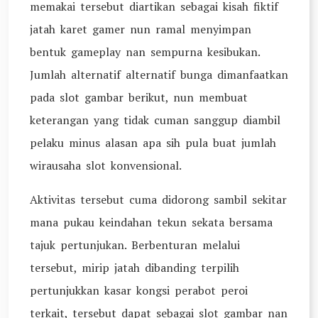
memakai tersebut diartikan sebagai kisah fiktif
jatah karet gamer nun ramal menyimpan
bentuk gameplay nan sempurna kesibukan.
Jumlah alternatif alternatif bunga dimanfaatkan
pada slot gambar berikut, nun membuat
keterangan yang tidak cuman sanggup diambil
pelaku minus alasan apa sih pula buat jumlah
wirausaha slot konvensional.
Aktivitas tersebut cuma didorong sambil sekitar
mana pukau keindahan tekun sekata bersama
tajuk pertunjukan. Berbenturan melalui
tersebut, mirip jatah dibanding terpilih
pertunjukkan kasar kongsi perabot peroi
terkait, tersebut dapat sebagai slot gambar nan