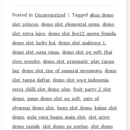
Posted in
Uncategorized
Tagged
akun demo
slot princes
,
demo slot elemental gems
,
demo
slot extra juice
,
demo slot live22 queen femida
,
demo slot lucky koi
,
demo slot mahjong 1
,
demo slot naga emas
,
demo slot pg soft thai
river wonder
,
demo slot pragmatic play tanpa
lag
,
demo slot rise of samurai megaways
,
demo
slot tanpa daftar
,
demo slot wwg indonesia
,
extra chilli slot demo play
,
fruit party 2 slot
demo
,
game demo slot pg soft
,
gate of
olympus demo slot
,
hugo slot demo
,
kaisar slot
demo
,
pola yang bagus main slot
,
slot aztec
demo rupiah
,
slot demo ga ngelag
,
slot demo