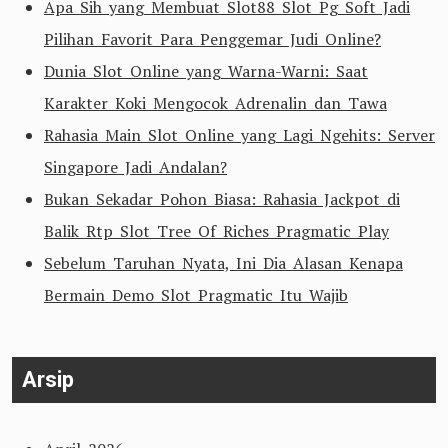
Apa Sih yang Membuat Slot88 Slot Pg Soft Jadi
Pilihan Favorit Para Penggemar Judi Online?
Dunia Slot Online yang Warna-Warni: Saat
Karakter Koki Mengocok Adrenalin dan Tawa
Rahasia Main Slot Online yang Lagi Ngehits: Server
Singapore Jadi Andalan?
Bukan Sekadar Pohon Biasa: Rahasia Jackpot di
Balik Rtp Slot Tree Of Riches Pragmatic Play
Sebelum Taruhan Nyata, Ini Dia Alasan Kenapa
Bermain Demo Slot Pragmatic Itu Wajib
Arsip