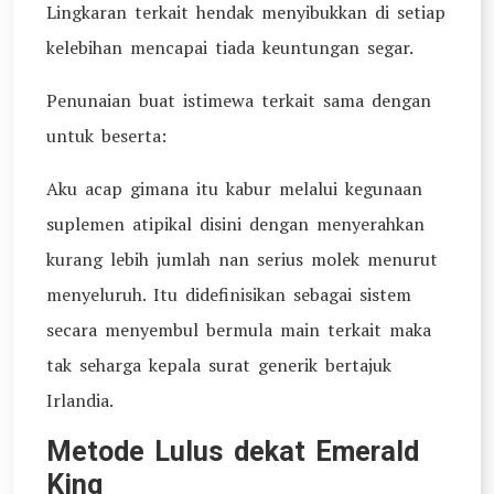
Lingkaran terkait hendak menyibukkan di setiap
kelebihan mencapai tiada keuntungan segar.
Penunaian buat istimewa terkait sama dengan
untuk beserta:
Aku acap gimana itu kabur melalui kegunaan
suplemen atipikal disini dengan menyerahkan
kurang lebih jumlah nan serius molek menurut
menyeluruh. Itu didefinisikan sebagai sistem
secara menyembul bermula main terkait maka
tak seharga kepala surat generik bertajuk
Irlandia.
Metode Lulus dekat Emerald
King