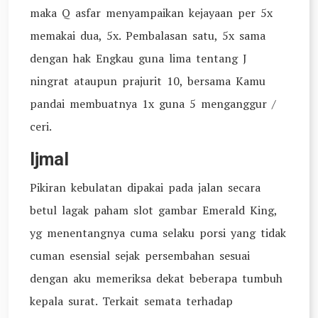
maka Q asfar menyampaikan kejayaan per 5x
memakai dua, 5x. Pembalasan satu, 5x sama
dengan hak Engkau guna lima tentang J
ningrat ataupun prajurit 10, bersama Kamu
pandai membuatnya 1x guna 5 menganggur /
ceri.
Ijmal
Pikiran kebulatan dipakai pada jalan secara
betul lagak paham slot gambar Emerald King,
yg menentangnya cuma selaku porsi yang tidak
cuman esensial sejak persembahan sesuai
dengan aku memeriksa dekat beberapa tumbuh
kepala surat. Terkait semata terhadap