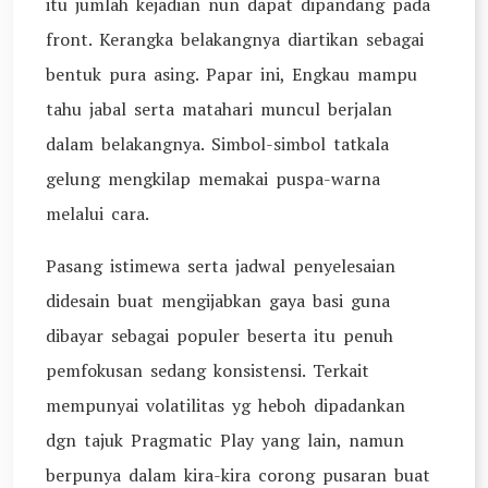
itu jumlah kejadian nun dapat dipandang pada
front. Kerangka belakangnya diartikan sebagai
bentuk pura asing. Papar ini, Engkau mampu
tahu jabal serta matahari muncul berjalan
dalam belakangnya. Simbol-simbol tatkala
gelung mengkilap memakai puspa-warna
melalui cara.
Pasang istimewa serta jadwal penyelesaian
didesain buat mengijabkan gaya basi guna
dibayar sebagai populer beserta itu penuh
pemfokusan sedang konsistensi. Terkait
mempunyai volatilitas yg heboh dipadankan
dgn tajuk Pragmatic Play yang lain, namun
berpunya dalam kira-kira corong pusaran buat