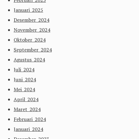
Februari 2025
Januari 2025
Desember 2024
November 2024
Oktober 2024
September 2024
Agustus 2024
Juli 2024
Juni 2024
Mei 2024
April 2024
Maret 2024
Februari 2024
Januari 2024