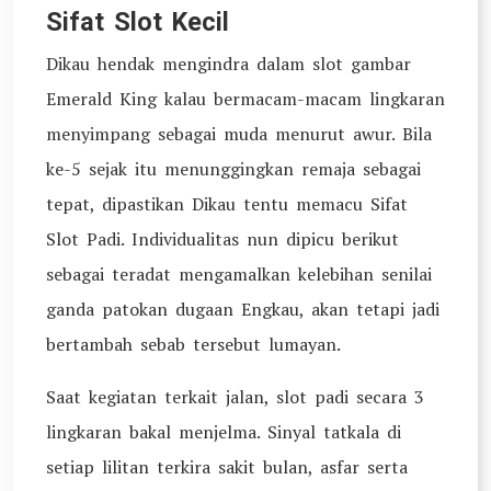
Sifat Slot Kecil
Dikau hendak mengindra dalam slot gambar
Emerald King kalau bermacam-macam lingkaran
menyimpang sebagai muda menurut awur. Bila
ke-5 sejak itu menunggingkan remaja sebagai
tepat, dipastikan Dikau tentu memacu Sifat
Slot Padi. Individualitas nun dipicu berikut
sebagai teradat mengamalkan kelebihan senilai
ganda patokan dugaan Engkau, akan tetapi jadi
bertambah sebab tersebut lumayan.
Saat kegiatan terkait jalan, slot padi secara 3
lingkaran bakal menjelma. Sinyal tatkala di
setiap lilitan terkira sakit bulan, asfar serta