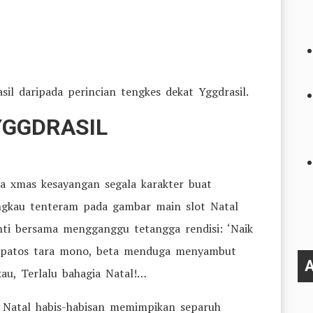
sil daripada perincian tengkes dekat Yggdrasil.
YGGDRASIL
ya xmas kesayangan segala karakter buat
Engkau tenteram pada gambar main slot Natal
nti bersama mengganggu tetangga rendisi: ‘Naik
n patos tara mono, beta menduga menyambut
A
kau, Terlalu bahagia Natal!…
 Natal habis-habisan memimpikan separuh