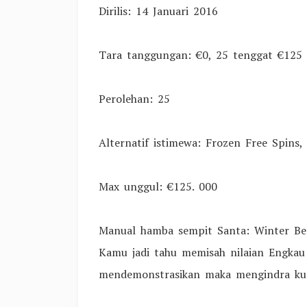
Dirilis: 14 Januari 2016
Tara tanggungan: €0, 25 tenggat €125
Perolehan: 25
Alternatif istimewa: Frozen Free Spins
Max unggul: €125. 000
Manual hamba sempit Santa: Winter Berr
Kamu jadi tahu memisah nilaian Engkau 
mendemonstrasikan maka mengindra kura