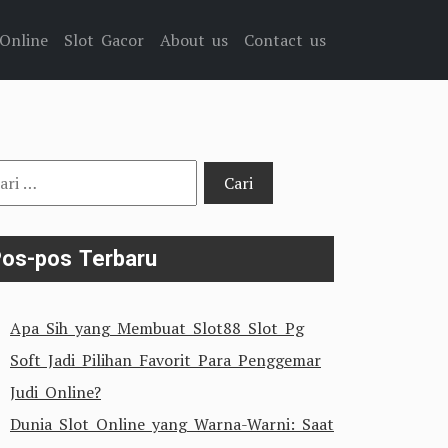
 Online
Slot Gacor
About us
Contact us
i
tuk:
os-pos Terbaru
Apa Sih yang Membuat Slot88 Slot Pg
Soft Jadi Pilihan Favorit Para Penggemar
Judi Online?
Dunia Slot Online yang Warna-Warni: Saat