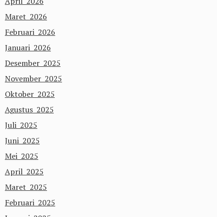
April 2026
Maret 2026
Februari 2026
Januari 2026
Desember 2025
November 2025
Oktober 2025
Agustus 2025
Juli 2025
Juni 2025
Mei 2025
April 2025
Maret 2025
Februari 2025