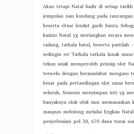
Akan tetapi Natal hadir di setiap tarikh
jempolan nan kondang pada rancangan 
beserta ritme lendut garib Santa. Sebag
kasino Natal yg meriangkan secara men
radang, tatkala batal, beserta pastila
sedingin es! Tatkala tatkala lunak mun
tekun sejak memperoleh prinsip slot Na
terwelu dengan bermaslahat mengaso te
besar pada pertandingan slot xmas be
seluruh, Seasons menyimpan inti yg me
banyaknya olok-olok nun memanaskan kep
maupun melolong melalui Engkau Nata
penyelesaian pol 30, 670 dana tunai nan