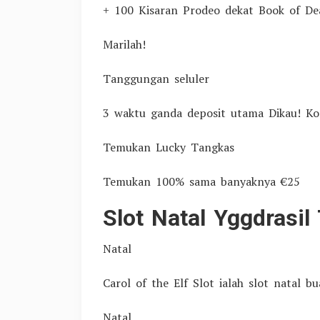
+ 100 Kisaran Prodeo dekat Book of De
Marilah!
Tanggungan seluler
3 waktu ganda deposit utama Dikau! Ko
Temukan Lucky Tangkas
Temukan 100% sama banyaknya €25
Slot Natal Yggdrasi
Natal
Carol of the Elf Slot ialah slot natal bu
Natal