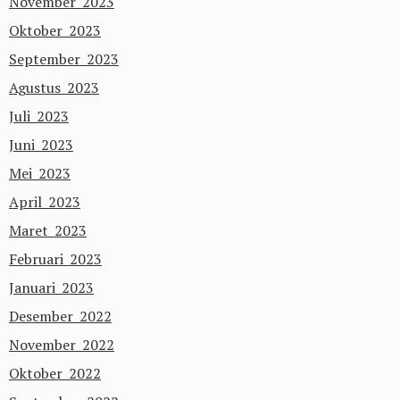
November 2023
Oktober 2023
September 2023
Agustus 2023
Juli 2023
Juni 2023
Mei 2023
April 2023
Maret 2023
Februari 2023
Januari 2023
Desember 2022
November 2022
Oktober 2022