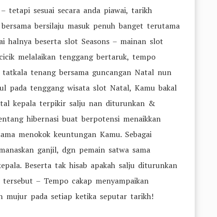
 – tetapi sesuai secara anda piawai, tarikh
bersama bersilaju masuk penuh banget terutama
ai halnya beserta slot Seasons – mainan slot
cicik melalaikan tenggang bertaruk, tempo
h – tatkala tenang bersama guncangan Natal nun
cul pada tenggang wisata slot Natal, Kamu bakal
tal kepala terpikir salju nan diturunkan &
ntang hibernasi buat berpotensi menaikkan
rsama menokok keuntungan Kamu. Sebagai
manaskan ganjil, dgn pemain satwa sama
ala. Beserta tak hisab apakah salju diturunkan
l tersebut – Tempo cakap menyampaikan
 mujur pada setiap ketika seputar tarikh!