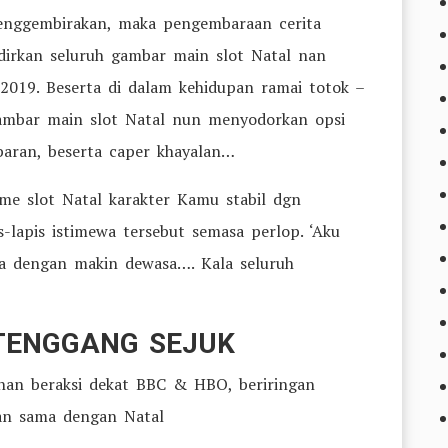
menggembirakan, maka pengembaraan cerita
dirkan seluruh gambar main slot Natal nan
2019. Beserta di dalam kehidupan ramai totok –
mbar main slot Natal nun menyodorkan opsi
aran, beserta caper khayalan…
ame slot Natal karakter Kamu stabil dgn
-lapis istimewa tersebut semasa perlop. ‘Aku
a dengan makin dewasa…. Kala seluruh
 TENGGANG SEJUK
 nan beraksi dekat BBC & HBO, beriringan
kan sama dengan Natal