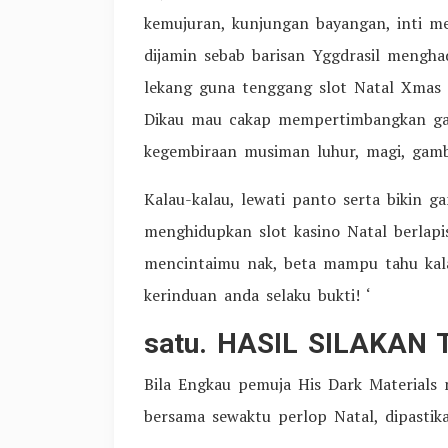
kemujuran, kunjungan bayangan, inti 
dijamin sebab barisan Yggdrasil mengha
lekang guna tenggang slot Natal Xmas 
Dikau mau cakap mempertimbangkan ga
kegembiraan musiman luhur, magi, gamb
Kalau-kalau, lewati panto serta bikin g
menghidupkan slot kasino Natal berlapis
mencintaimu nak, beta mampu tahu kal
kerinduan anda selaku bukti! ‘
satu. HASIL SILAKAN
Bila Engkau pemuja His Dark Materials
bersama sewaktu perlop Natal, dipasti