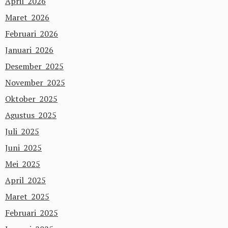
April 2026
Maret 2026
Februari 2026
Januari 2026
Desember 2025
November 2025
Oktober 2025
Agustus 2025
Juli 2025
Juni 2025
Mei 2025
April 2025
Maret 2025
Februari 2025