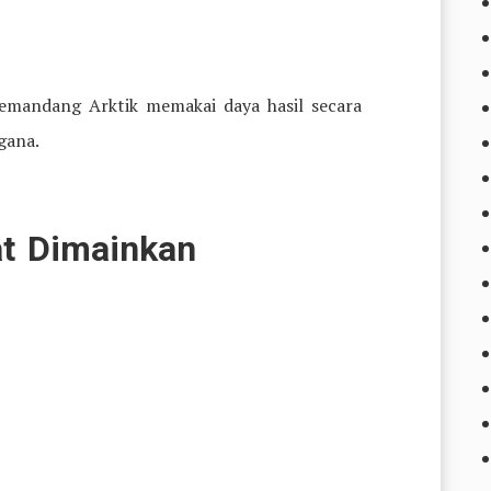
kemandang Arktik memakai daya hasil secara
gana.
at Dimainkan