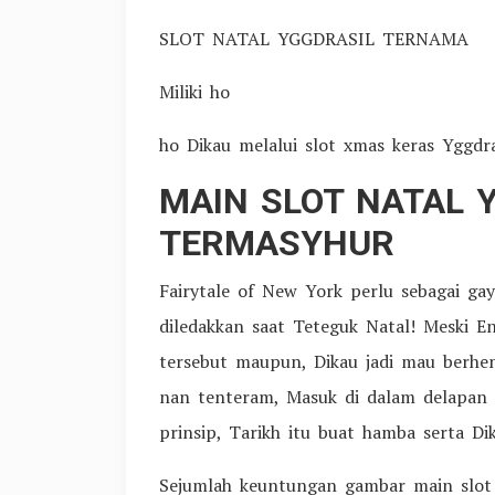
SLOT NATAL YGGDRASIL TERNAMA
Miliki ho
ho Dikau melalui slot xmas keras Yggdra
MAIN SLOT NATAL 
TERMASYHUR
Fairytale of New York perlu sebagai ga
diledakkan saat Teteguk Natal! Meski 
tersebut maupun, Dikau jadi mau berhe
nan tenteram, Masuk di dalam delapa
prinsip, Tarikh itu buat hamba serta Di
Sejumlah keuntungan gambar main slot