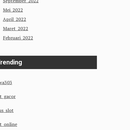
September 2022
Mei 2022
April 2022
Maret 2022
Februari 2022
rending
wa303
ot gacor
us slot
ot online