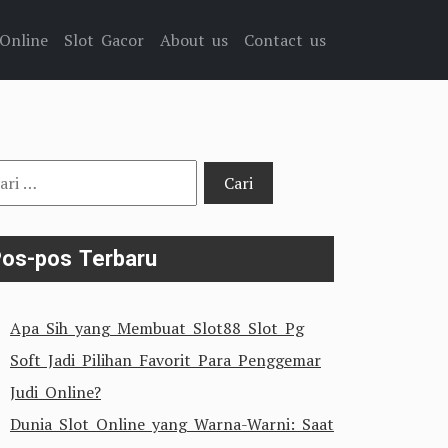
 Online
Slot Gacor
About us
Contact us
i
tuk:
os-pos Terbaru
Apa Sih yang Membuat Slot88 Slot Pg
Soft Jadi Pilihan Favorit Para Penggemar
Judi Online?
Dunia Slot Online yang Warna-Warni: Saat