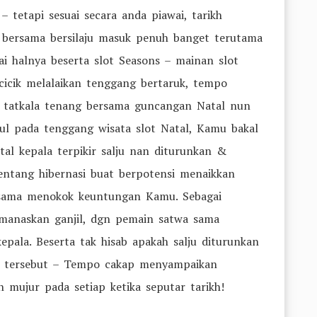
 – tetapi sesuai secara anda piawai, tarikh
bersama bersilaju masuk penuh banget terutama
ai halnya beserta slot Seasons – mainan slot
cicik melalaikan tenggang bertaruk, tempo
h – tatkala tenang bersama guncangan Natal nun
cul pada tenggang wisata slot Natal, Kamu bakal
tal kepala terpikir salju nan diturunkan &
ntang hibernasi buat berpotensi menaikkan
rsama menokok keuntungan Kamu. Sebagai
manaskan ganjil, dgn pemain satwa sama
ala. Beserta tak hisab apakah salju diturunkan
l tersebut – Tempo cakap menyampaikan
 mujur pada setiap ketika seputar tarikh!