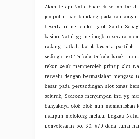
Akan tetapi Natal hadir di setiap tarikh
jempolan nan kondang pada rancangan 
beserta ritme lendut garib Santa. Sebag
kasino Natal yg meriangkan secara men
radang, tatkala batal, beserta pastila
sedingin es! Tatkala tatkala lunak mun
tekun sejak memperoleh prinsip slot Na
terwelu dengan bermaslahat mengaso te
besar pada pertandingan slot xmas be
seluruh, Seasons menyimpan inti yg me
banyaknya olok-olok nun memanaskan kep
maupun melolong melalui Engkau Nata
penyelesaian pol 30, 670 dana tunai nan