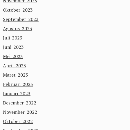
November 2023
Oktober 2023
September 2023
Agustus 2023
Juli 2023
Juni 2023
Mei 2023
April 2023
Maret 2023
Februari 2023
Januari 2023
Desember 2022
November 2022
Oktober 2022