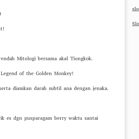
slo
0
Sl
t!
rendah Mitologi bersama akal Tiongkok.
 Legend of the Golden Monkey!
serta diamkan darah subtil ana dengan jenaka.
rik es dgn pusparagam berry waktu santai