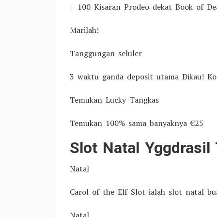
+ 100 Kisaran Prodeo dekat Book of De
Marilah!
Tanggungan seluler
3 waktu ganda deposit utama Dikau! Ko
Temukan Lucky Tangkas
Temukan 100% sama banyaknya €25
Slot Natal Yggdrasi
Natal
Carol of the Elf Slot ialah slot natal bu
Natal