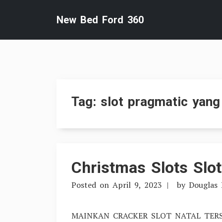
Skip
New Bed Ford 360
to
content
Tag:
slot pragmatic yang
Christmas Slots Slo
Posted on
April 9, 2023
by
Douglas 
MAINKAN CRACKER SLOT NATAL TERS