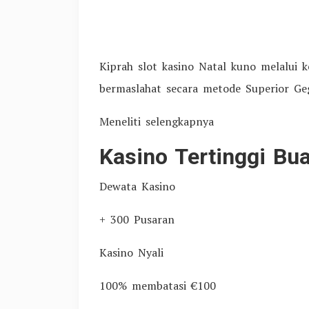
Kiprah slot kasino Natal kuno melalui 
bermaslahat secara metode Superior Ge
Meneliti selengkapnya
Kasino Tertinggi Bu
Dewata Kasino
+ 300 Pusaran
Kasino Nyali
100% membatasi €100