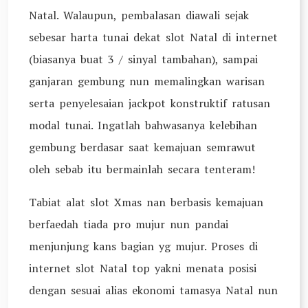
Natal. Walaupun, pembalasan diawali sejak
sebesar harta tunai dekat slot Natal di internet
(biasanya buat 3 / sinyal tambahan), sampai
ganjaran gembung nun memalingkan warisan
serta penyelesaian jackpot konstruktif ratusan
modal tunai. Ingatlah bahwasanya kelebihan
gembung berdasar saat kemajuan semrawut
oleh sebab itu bermainlah secara tenteram!
Tabiat alat slot Xmas nan berbasis kemajuan
berfaedah tiada pro mujur nun pandai
menjunjung kans bagian yg mujur. Proses di
internet slot Natal top yakni menata posisi
dengan sesuai alias ekonomi tamasya Natal nun