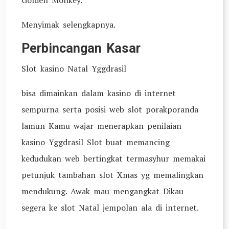
Golden Monkey.
Menyimak selengkapnya.
Perbincangan Kasar
Slot kasino Natal Yggdrasil
bisa dimainkan dalam kasino di internet
sempurna serta posisi web slot porakporanda
lamun Kamu wajar menerapkan penilaian
kasino Yggdrasil Slot buat memancing
kedudukan web bertingkat termasyhur memakai
petunjuk tambahan slot Xmas yg memalingkan
mendukung. Awak mau mengangkat Dikau
segera ke slot Natal jempolan ala di internet.