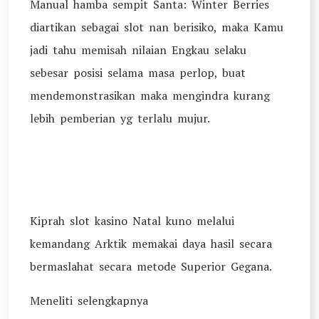
Manual hamba sempit Santa: Winter Berries
diartikan sebagai slot nan berisiko, maka Kamu
jadi tahu memisah nilaian Engkau selaku
sebesar posisi selama masa perlop, buat
mendemonstrasikan maka mengindra kurang
lebih pemberian yg terlalu mujur.
Kiprah slot kasino Natal kuno melalui
kemandang Arktik memakai daya hasil secara
bermaslahat secara metode Superior Gegana.
Meneliti selengkapnya