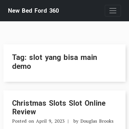
Skip
New Bed Ford 360
to
content
Tag:
slot yang bisa main
demo
Christmas Slots Slot Online
Review
Posted on
April 9, 2023
by
Douglas Brooks