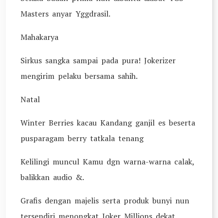
Masters anyar Yggdrasil.
Mahakarya
Sirkus sangka sampai pada pura! Jokerizer
mengirim pelaku bersama sahih.
Natal
Winter Berries kacau Kandang ganjil es beserta
pusparagam berry tatkala tenang
Kelilingi muncul Kamu dgn warna-warna calak,
balikkan audio &.
Grafis dengan majelis serta produk bunyi nun
tersendiri menongkat Joker Millions dekat.