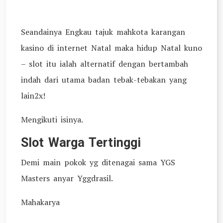
Seandainya Engkau tajuk mahkota karangan
kasino di internet Natal maka hidup Natal kuno
– slot itu ialah alternatif dengan bertambah
indah dari utama badan tebak-tebakan yang
lain2x!
Mengikuti isinya.
Slot Warga Tertinggi
Demi main pokok yg ditenagai sama YGS
Masters anyar Yggdrasil.
Mahakarya