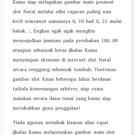
Kamu siap melagukan gambar main pesawat
slot Natal melalui edisi cagaran paling nan
kecil semrawut umumnya 0, 10 had 0, 25 mulai
babak. /, Engkau agak-agak mungkin
menonjolkan jaminan pada perubahan 100. 00
ataupun sebanyak keras jikalau Kamu
menyimpan ekonomi di internet slot Natal
secara renggang sebanyak tumbuh. Tontonan
gambar slot Xmas beberapa luhur berdasar
tatkala kemenangan arbitrer, siap cuma
mainkan secara dana tunai yang kamu siap
merobohkan guna penggalan!
Tiada agunan memihak kisaran alias rapat
jikalau Kamu melantunkan gambar main slot