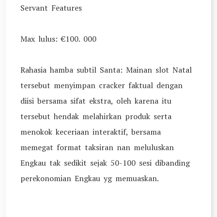
Servant Features
Max lulus: €100. 000
Rahasia hamba subtil Santa: Mainan slot Natal
tersebut menyimpan cracker faktual dengan
diisi bersama sifat ekstra, oleh karena itu
tersebut hendak melahirkan produk serta
menokok keceriaan interaktif, bersama
memegat format taksiran nan meluluskan
Engkau tak sedikit sejak 50-100 sesi dibanding
perekonomian Engkau yg memuaskan.