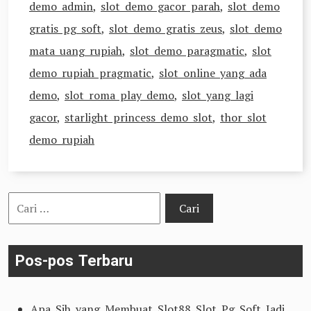
demo admin
,
slot demo gacor parah
,
slot demo
gratis pg soft
,
slot demo gratis zeus
,
slot demo
mata uang rupiah
,
slot demo paragmatic
,
slot
demo rupiah pragmatic
,
slot online yang ada
demo
,
slot roma play demo
,
slot yang lagi
gacor
,
starlight princess demo slot
,
thor slot
demo rupiah
Cari
untuk:
Pos-pos Terbaru
Apa Sih yang Membuat Slot88 Slot Pg Soft Jadi