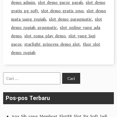
demo admin
,
slot demo gacor parah
,
slot demo
gratis pg soft
,
slot demo gratis zeus
,
slot demo
mata uang rupiah
,
slot demo paragmatic
,
slot
demo rupiah pragmatic
,
slot online yang ada
demo
,
slot roma play demo
,
slot yang lagi
gacor
,
starlight princess demo slot
,
thor slot
demo rupiah
Cari
untuk:
Pos-pos Terbaru
Apa Sih yang Membuat Slot88 Slot Pg Soft Jadi