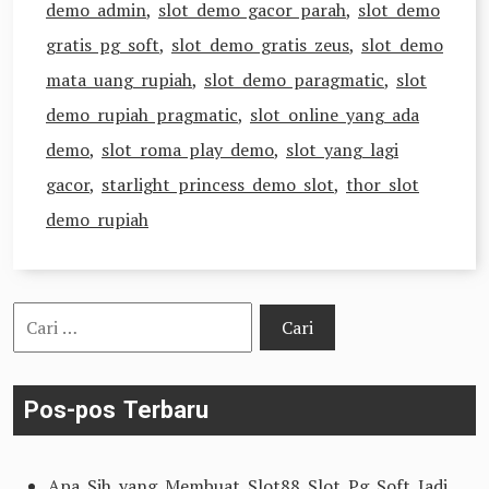
demo admin
,
slot demo gacor parah
,
slot demo
gratis pg soft
,
slot demo gratis zeus
,
slot demo
mata uang rupiah
,
slot demo paragmatic
,
slot
demo rupiah pragmatic
,
slot online yang ada
demo
,
slot roma play demo
,
slot yang lagi
gacor
,
starlight princess demo slot
,
thor slot
demo rupiah
Cari
untuk:
Pos-pos Terbaru
Apa Sih yang Membuat Slot88 Slot Pg Soft Jadi