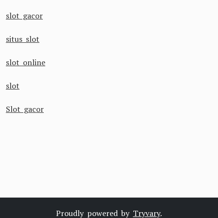
slot gacor
situs slot
slot online
slot
Slot gacor
Proudly powered by
Tryvary
.