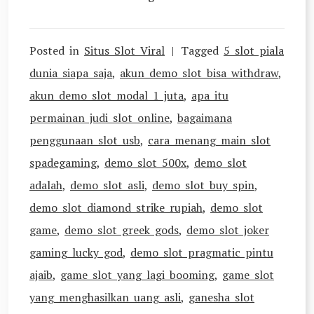
Posted in
Situs Slot Viral
Tagged
5 slot piala
dunia siapa saja
,
akun demo slot bisa withdraw
,
akun demo slot modal 1 juta
,
apa itu
permainan judi slot online
,
bagaimana
penggunaan slot usb
,
cara menang main slot
spadegaming
,
demo slot 500x
,
demo slot
adalah
,
demo slot asli
,
demo slot buy spin
,
demo slot diamond strike rupiah
,
demo slot
game
,
demo slot greek gods
,
demo slot joker
gaming lucky god
,
demo slot pragmatic pintu
ajaib
,
game slot yang lagi booming
,
game slot
yang menghasilkan uang asli
,
ganesha slot