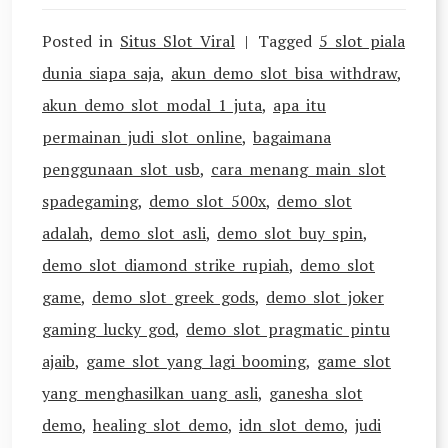
Posted in
Situs Slot Viral
Tagged
5 slot piala
dunia siapa saja
,
akun demo slot bisa withdraw
,
akun demo slot modal 1 juta
,
apa itu
permainan judi slot online
,
bagaimana
penggunaan slot usb
,
cara menang main slot
spadegaming
,
demo slot 500x
,
demo slot
adalah
,
demo slot asli
,
demo slot buy spin
,
demo slot diamond strike rupiah
,
demo slot
game
,
demo slot greek gods
,
demo slot joker
gaming lucky god
,
demo slot pragmatic pintu
ajaib
,
game slot yang lagi booming
,
game slot
yang menghasilkan uang asli
,
ganesha slot
demo
,
healing slot demo
,
idn slot demo
,
judi