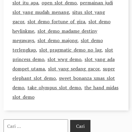
slot itu apa
,
open slot demo
,
permainan judi
slot yang mudah menang
,
situs slot yang
gacor
,
slot demo fortune of giza
,
slot demo
heylinkme
,
slot demo madame destiny
megaways
,
slot demo majong
,
slot demo
terlengkap
,
slot pragmatic demo no lag
,
slot
princess demo
,
slot wwg demo
,
slot yang ada
dompet utama
,
slot yang sedang gacor
,
super
elephant slot demo
,
sweet bonanza xmas slot
demo
,
take olympus slot demo
,
the hand midas
slot demo
Cari