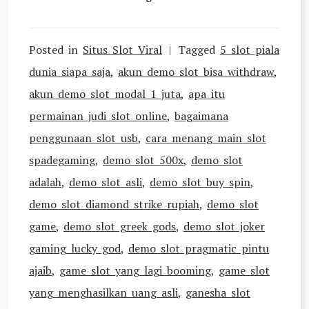
Posted in
Situs Slot Viral
Tagged
5 slot piala
dunia siapa saja
,
akun demo slot bisa withdraw
,
akun demo slot modal 1 juta
,
apa itu
permainan judi slot online
,
bagaimana
penggunaan slot usb
,
cara menang main slot
spadegaming
,
demo slot 500x
,
demo slot
adalah
,
demo slot asli
,
demo slot buy spin
,
demo slot diamond strike rupiah
,
demo slot
game
,
demo slot greek gods
,
demo slot joker
gaming lucky god
,
demo slot pragmatic pintu
ajaib
,
game slot yang lagi booming
,
game slot
yang menghasilkan uang asli
,
ganesha slot