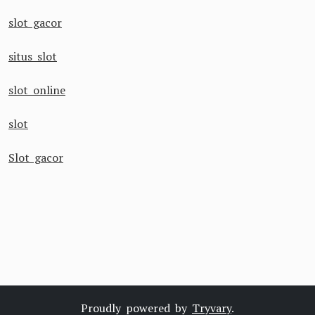
slot gacor
situs slot
slot online
slot
Slot gacor
Proudly powered by
Tryvary
.