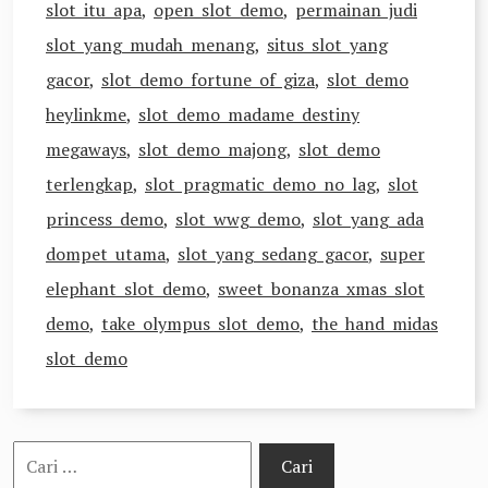
slot itu apa
,
open slot demo
,
permainan judi
slot yang mudah menang
,
situs slot yang
gacor
,
slot demo fortune of giza
,
slot demo
heylinkme
,
slot demo madame destiny
megaways
,
slot demo majong
,
slot demo
terlengkap
,
slot pragmatic demo no lag
,
slot
princess demo
,
slot wwg demo
,
slot yang ada
dompet utama
,
slot yang sedang gacor
,
super
elephant slot demo
,
sweet bonanza xmas slot
demo
,
take olympus slot demo
,
the hand midas
slot demo
Cari