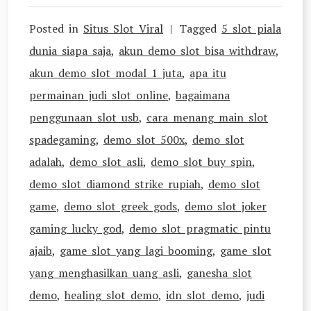
Posted in
Situs Slot Viral
Tagged
5 slot piala
dunia siapa saja
,
akun demo slot bisa withdraw
,
akun demo slot modal 1 juta
,
apa itu
permainan judi slot online
,
bagaimana
penggunaan slot usb
,
cara menang main slot
spadegaming
,
demo slot 500x
,
demo slot
adalah
,
demo slot asli
,
demo slot buy spin
,
demo slot diamond strike rupiah
,
demo slot
game
,
demo slot greek gods
,
demo slot joker
gaming lucky god
,
demo slot pragmatic pintu
ajaib
,
game slot yang lagi booming
,
game slot
yang menghasilkan uang asli
,
ganesha slot
demo
,
healing slot demo
,
idn slot demo
,
judi